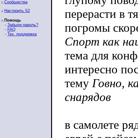
Сообщества
перерасти в т
Настроить S2
Помощь
погромы скоре
-
Забыли пароль?
-
FAQ
-
Тех. поддержка
Спорт как на
тема для кон
интересно пос
тему
Говно, к
снарядов
в самолете ря