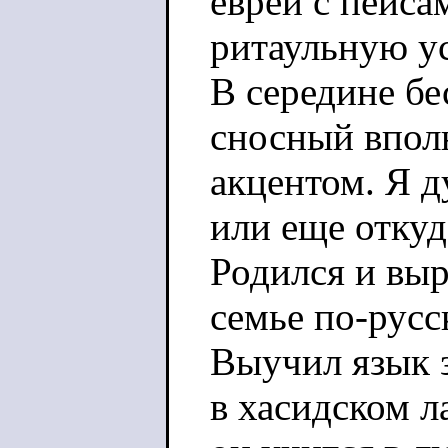
еврей с пейса
ритаульную ус
В середине бе
сносный впол
акцентом. Я д
или еще откуда
Родился и выр
семье по-русс
Выучил язык 
в хасидском л