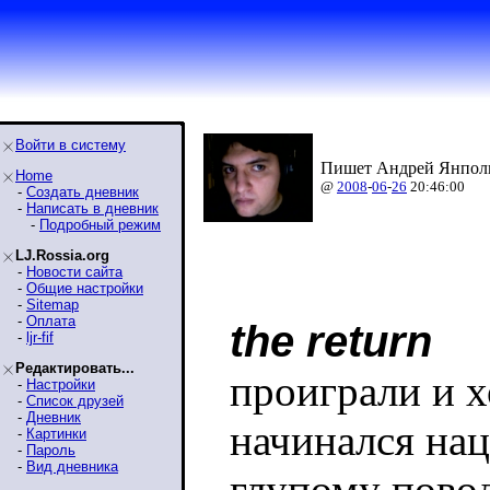
Войти в систему
Пишет Андрей Янполь
Home
@
2008
-
06
-
26
20:46:00
-
Создать дневник
-
Написать в дневник
-
Подробный режим
LJ.Rossia.org
-
Новости сайта
-
Общие настройки
-
Sitemap
-
Оплата
the return
-
ljr-fif
Редактировать...
проиграли и х
-
Настройки
-
Список друзей
-
Дневник
начинался на
-
Картинки
-
Пароль
-
Вид дневника
глупому повод