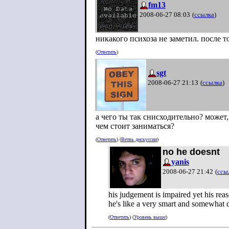
fm13
2008-06-27 08:03
(
ссылка
)
никакого психоза не заметил. после 
(
Ответить
)
sgt
2008-06-27 21:13
(
ссылка
)
а чего ты так снисходительно? может
чем стоит заниматься?
(
Ответить
) (
Ветвь дискуссии
)
no he doesnt
yanis
2008-06-27 21:42
(
ссы
his judgement is impaired yet his reas
he's like a very smart and somewhat d
(
Ответить
) (
Уровень выше
)