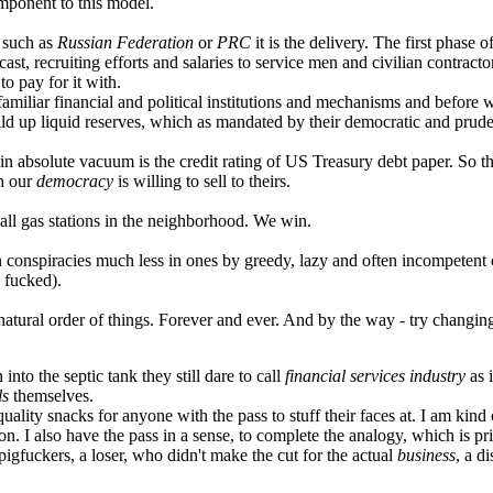
ponent to this model.
 such as
Russian Federation
or
PRC
it is the delivery. The first phase 
oadcast, recruiting efforts and salaries to service men and civilian contr
o pay for it with.
tes familiar financial and political institutions and mechanisms and befo
uild up liquid reserves, which as mandated by their democratic and prud
in absolute vacuum is the credit rating of US Treasury debt paper. So the
h our
democracy
is willing to sell to theirs.
 all gas stations in the neighborhood. We win.
in conspiracies much less in ones by greedy, lazy and often incompetent
 fucked).
e natural order of things. Forever and ever. And by the way - try changin
 into the septic tank they still dare to call
financial services industry
as 
ls
themselves.
quality snacks for anyone with the pass to stuff their faces at. I am kind
ion. I also have the pass in a sense, to complete the analogy, which is p
pigfuckers, a loser, who didn't make the cut for the actual
business
, a d