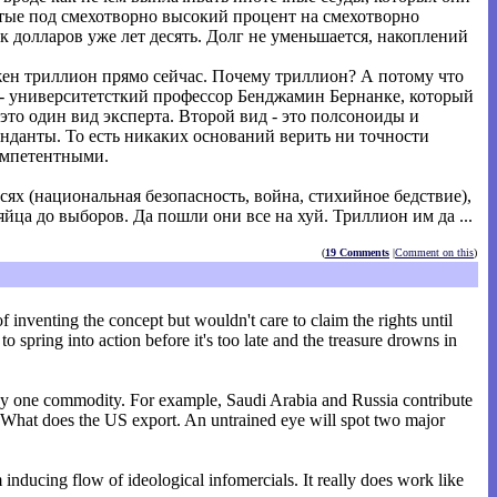
ятые под смехотворно высокий процент на смехотворно
к долларов уже лет десять. Долг не уменьшается, накоплений
ужен триллион прямо сейчас. Почему триллион? А потому что
а - университетсткий профессор Бенджамин Бернанке, который
это один вид эксперта. Второй вид - это полсоноиды и
нданты. То есть никаких оснований верить ни точности
омпетентными.
ях (национальная безопасность, война, стихийное бедствие),
йца до выборов. Да пошли они все на хуй. Триллион им да ...
(
19 Comments
|
Comment on this
)
 inventing the concept but wouldn't care to claim the rights until
o spring into action before it's too late and the treasure drowns in
 by one commodity. For example, Saudi Arabia and Russia contribute
? What does the US export. An untrained eye will spot two major
inducing flow of ideological infomercials. It really does work like