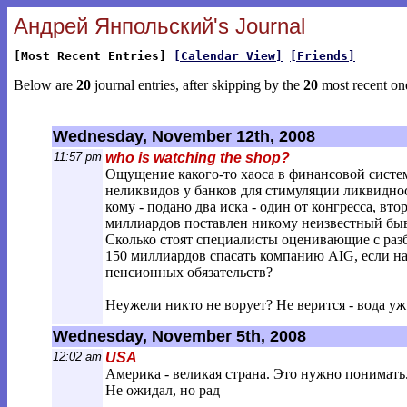
Андрей Янпольский's Journal
[Most Recent Entries]
[Calendar View]
[Friends]
Below are
20
journal entries, after skipping by the
20
most recent on
Wednesday, November 12th, 2008
11:57 pm
who is watching the shop?
Ощущение какого-то хаоса в финансовой систем
неликвидов у банков для стимуляции ликвидност
кому - подано два иска - один от конгресса, вт
миллиардов поставлен никому неизвестный бы
Сколько стоят специалисты оценивающие с разб
150 миллиардов спасать компанию AIG, если н
пенсионных обязательств?
Неужели никто не ворует? Не верится - вода уж
Wednesday, November 5th, 2008
12:02 am
USA
Америка - великая страна. Это нужно понимать
Не ожидал, но рад