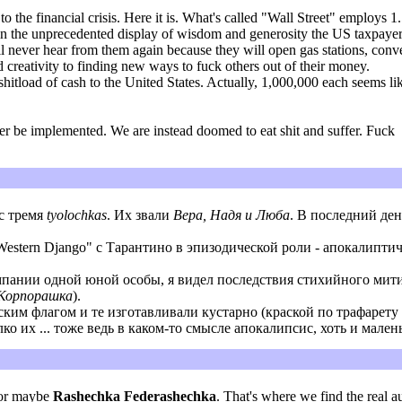
 the financial crisis. Here it is. What's called "Wall Street" employs 1
d in the unprecedented display of wisdom and generosity the US taxpaye
ll never hear from them again because they will open gas stations, conven
ed creativity to finding new ways to fuck others out of their money.
a shitload of cash to the United States. Actually, 1,000,000 each seems li
er be implemented. We are instead doomed to eat shit and suffer. Fuck
 с тремя
tyolochkas
. Их звали
Вера, Надя и Люба
. В последний де
estern Django" с Тарантино в эпизодической роли - апокалипти
мпании одной юной особы, я видел последствия стихийного мити
Корпорашка
).
ким флагом и те изготавливали кустарно (краской по трафарету 
о их ... тоже ведь в каком-то смысле апокалипсис, хоть и мален
. or maybe
Rashechka Federashechka
. That's where we find the real a