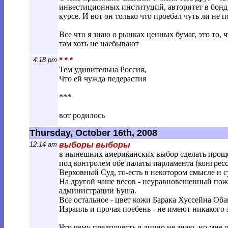
инвестиционных институций, авторитет в бонд 
курсе. И вот он только что проебал чуть ли не 
Все что я знаю о рынках ценных бумаг, это то, ч
там хоть не наебывают
4:18 pm
* * *
Тем удивительна Россия,
Что ей чужда педерастия
***
вот родилось
Thursday, October 16th, 2008
12:14 am
выборы выборы
в нынешних американских выбор сделать проще, 
под контролем обе палаты парламента (конгресс
Верховный Суд, то-есть в некотором смысле и с
На другой чаше весов - неуравновешенный пож
администрации Буша.
Все остальное - цвет кожи Барака Хуссейна Об
Израиль и прочая поебень - не имеют никакого 
Что чему предпочесть я лично не знаю, но мне 