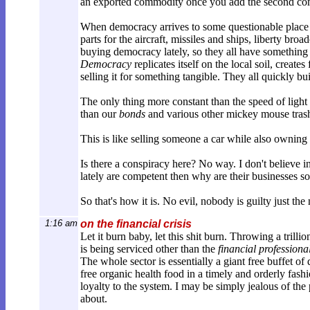
an exported commodity once you add the second com
When democracy arrives to some questionable place
parts for the aircraft, missiles and ships, liberty br
buying democracy lately, so they all have something t
Democracy
replicates itself on the local soil, crea
selling it for something tangible. They all quickly b
The only thing more constant than the speed of light 
than our
bonds
and various other mickey mouse tras
This is like selling someone a car while also owning
Is there a conspiracy here? No way. I don't believe 
lately are competent then why are their businesses so
So that's how it is. No evil, nobody is guilty just th
1:16 am
on the financial crisis
Let it burn baby, let this shit burn. Throwing a trillion
is being serviced other than the
financial professiona
The whole sector is essentially a giant free buffet of 
free organic health food in a timely and orderly fash
loyalty to the system. I may be simply jealous of the 
about.