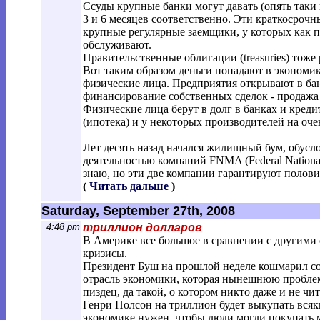
Ссуды крупные банки могут давать (опять таки
3 и 6 месяцев соответственно. Эти краткосрочн
крупные регулярные заемщики, у которых как п
обслуживают.
Правительственные облигации (treasuries) тож
Вот таким образом деньги попадают в экономику
физические лица. Предприятия открывают в бан
финансирование собственных сделок - продажа 
Физические лица берут в долг в банках и кред
(ипотека) и у некоторых производителей на оч
Лет десять назад начался жилищный бум, обусл
деятельностью компаний FNMA (Federal National
знаю, но эти две компании гарантируют полов
(
Читать дальше
)
Saturday, September 27th, 2008
4:48 pm
триллион долларов
В Америке все большое в сравнении с другими 
кризисы.
Президент Буш на прошлой неделе кошмарил со
отрасль экономики, которая нынешнюю проблему 
пиздец, да такой, о котором никто даже и не чит
Генри Полсон на триллион будет выкупать всяк
экономике нужен, чтобы люди могли покупать 