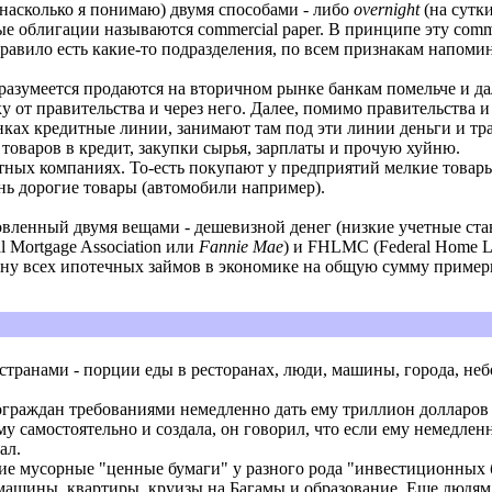
 насколько я понимаю) двумя способами - либо
overnight
(на сутки
ые облигации называются commercial paper. В принципе эту comme
равило есть какие-то подразделения, по всем признакам напоми
е разумеется продаются на вторичном рынке банкам помельче и 
 от правительства и через него. Далее, помимо правительства 
ках кредитные линии, занимают там под эти линии деньги и тр
товаров в кредит, закупки сырья, зарплаты и прочую хуйню.
итных компаниях. То-есть покупают у предприятий мелкие товар
ень дорогие товары (автомобили например).
овленный двумя вещами - дешевизной денег (низкие учетные ст
 Mortgage Association или
Fannie Mae
) и FHLMC (Federal Home L
ину всех ипотечных займов в экономике на общую сумму примерн
странами - порции еды в ресторанах, люди, машины, города, не
граждан требованиями немедленно дать ему триллион долларов
самостоятельно и создала, он говорил, что если ему немедленно,
ал.
ие мусорные "ценные бумаги" у разного рода "инвестиционных б
машины, квартиры, круизы на Багамы и образование. Еще людям 