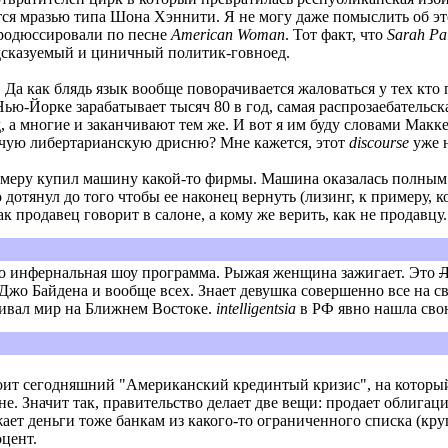
ются мразью типа Шона Хэннити. Я не могу даже помыслить об 
продюссировали по песне
American Woman
. Тот факт, что
Sarah Pa
едсказуемый и циничный политик-говноед.
.. Да как блядь язык вообще поворачивается жаловаться у тех к
 Нью-Йорке зарабатывает тысяч 80 в год, самая распрозаебательс
д, а многие и заканчивают тем же. И вот я им буду словами Макке
рочую либертарианскую дрисню? Мне кажется, этот
discourse
уже н
римеру купил машину какой-то фирмы. Машина оказалась полным 
 дотянул до того чтобы ее наконец вернуть (лизинг, к примеру, 
к продавец говорит в салоне, а кому же верить, как не продавцу.
-то инфернальная шоу программа. Рыжая женщина зажигает. Это
Л
о Байдена и вообще всех. Знает девушка совершенно все на свет
ивал мир на Ближнем Востоке.
intelligentsia
в РФ явно нашла сво
тоит сегодняшний "Американский крединтый кризис", на которы
. Значит так, правительство делает две вещи: продает облигац
ужает деньги тоже банкам из какого-то ограниченного списка (к
цент.