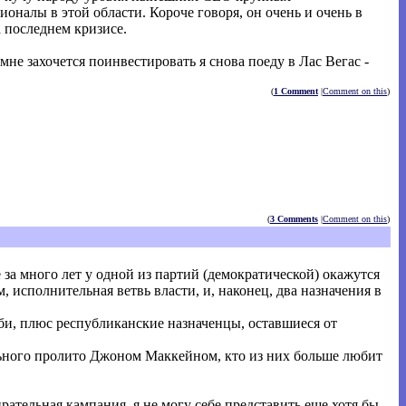
налы в этой области. Короче говоря, он очень и очень в
а последнем кризисе.
 мне захочется поинвестировать я снова поеду в Лас Вегас -
(
1 Comment
|
Comment on this
)
(
3 Comments
|
Comment on this
)
за много лет у одной из партий (демократической) окажутся
 исполнительная ветвь власти, и, наконец, два назначения в
и, плюс республиканские назначенцы, оставшиеся от
ального пролито Джоном Маккейном, кто из них больше любит
рательная кампания, я не могу себе представить еще хотя бы