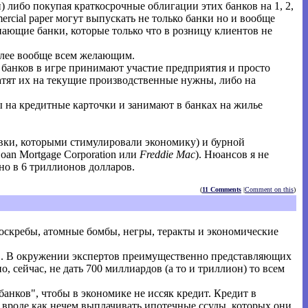
) либо покупая краткосрочные облигации этих банков на 1, 2,
rcial paper могут выпускать не только банки но и вообще
нающие банки, которые только что в розницу клиентов не
далее вообще всем желающим.
и банков в игре принимают участие предприятия и просто
атят их на текущие производственные нужны, либо на
ы на кредитные карточки и занимают в банках на жилье
авки, которыми стимулировали экономику) и бурной
oan Mortgage Corporation или
Freddie Mac
). Нюансов я не
о в 6 триллионов долларов.
(
11 Comments
|
Comment on this
)
боскребы, атомные бомбы, негры, теракты и экономические
 . В окружении экспертов преимущественно представляющих
 сейчас, не дать 700 миллиардов (а то и триллион) то всем
анков", чтобы в экономике не иссяк кредит. Кредит в
вроде как нечем выплачивать ипотечные ссуды, которых они