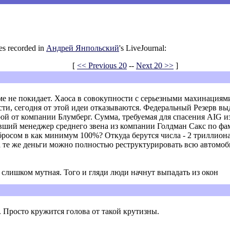
es recorded in
Андрей Янпольский
's LiveJournal:
[
<< Previous 20
--
Next 20 >>
]
е не покидает. Хаоса в совокупности с серьезными махинациям
и, сегодня от этой идеи отказываются. Федеральный Резерв выд
орой от компании Блумберг. Сумма, требуемая для спасения AIG и
вший менеджер среднего звена из компании Голдман Сакс по ф
росом в как минимум 100%? Откуда берутся числа - 2 триллиона,
а те же деньги можно полностью реструктурировать всю автомо
 слишком мутная. Того и гляди люди начнут выпадать из окон
. Просто кружится голова от такой крутизны.