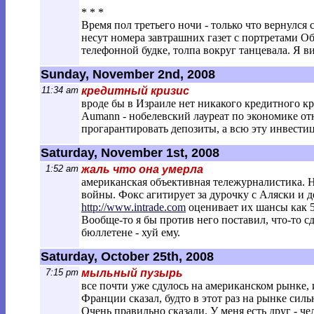
* * *
Время пол третьего ночи - только что вернулс
несут номера завтрашних газет с портретами О
телефонной будке, толпа вокруг танцевала. Я в
Sunday, November 2nd, 2008
11:34 am
кредитный кризис
вроде бы в Израиле нет никакого кредитного кри
Aumann - нобелевский лауреат по экономике отн
прогарантировать депозиты, а всю эту инвести
Saturday, November 1st, 2008
1:52 am
жаль что она умерла
американская объективная тележурналистика. Н
войны. Фокс агитирует за дурочку с Аляски и д
http://www.intrade.com
оценивает их шансы как 5
Вообще-то я бы против него поставил, что-то с
бюллетене - хуй ему.
Saturday, October 25th, 2008
7:15 pm
мыльный пузырь
все почти уже сдулось на американском рынке,
Франции сказал, будто в этот раз на рынке сильн
Очень правильно сказали. У меня есть друг - 