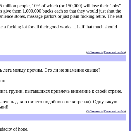
.5 million people, 10% of which (or 150,000) will lose their "jobs".
rs give them 1,000,000 bucks each so that they would just shut the
ience stores, massage parlors or just plain fucking retire. The rest
ke a fucking lot for all their good works ... half that much should
(
4 Comments
|
Comment on this
)
нь лета между прочим. Это ли не знамение свыше?
чно
нга грузин, пытавшихся привлечь внимание к своей стране,
- очень давно ничего подобного не встречал). Одну такую
ький
(
3 Comments
|
Comment on this
)
udacity of hope.