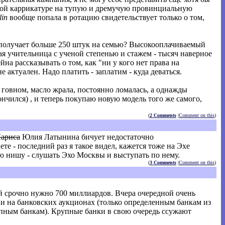
этой каррикатуре на тупую и дремучую провинциальную
lin
вообще попала в ротацию свидетельствует только о том,
то получает больше 250 штук на семью? Высокооплачиваемый
кая учительница с ученой степенью и стажем - тысяч наверное
йна рассказывать о том, как "ни у кого нет права на
е актуален. Надо платить - заплатим - куда деваться.
говном, масло жрала, постоянно ломалась, а однажды
кончился) , и теперь покупаю новую модель того же самого,
(
2 Comments
|
Comment on this
)
ариса
Юлия Латынина бичует недостаточно
е - последний раз я такое видел, кажется тоже на Эхе
ю нишу - слушать Эхо Москвы и выступать по нему.
(
3 Comments
|
Comment on this
)
й срочно нужно 700 миллиардов. Вчера очередной очень
ии на банковских аукционах (только определенным банкам из
рупным банкам). Крупные банки в свою очередь ссужают