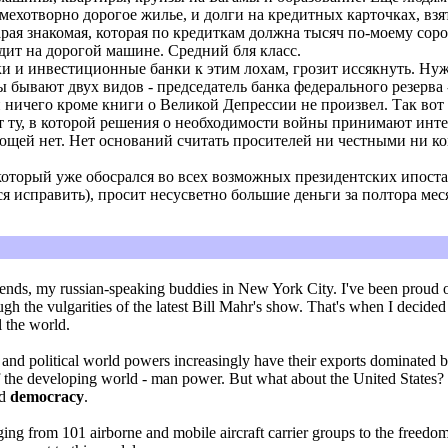
мехотворно дорогое жилье, и долги на кредитных карточках, вз
ая знакомая, которая по кредиткам должна тысяч по-моему соро
здит на дорогой машине. Средний бля класс.
уки и инвестиционные банки к этим лохам, грозит иссякнуть. Н
ы бывают двух видов - председатель банка федерального резерв
и ничего кроме книги о Великой Депрессии не произвел. Так вот 
 ту, в которой решения о необходимости войны принимают инте
щей нет. Нет оснований считать просителей ни честными ни к
который уже обосрался во всех возможных президентских ипостас
я исправить), просит несусветно большие деньги за полтора меся
iends, my russian-speaking buddies in New York City. I've been proud of
 the vulgarities of the latest Bill Mahr's show. That's when I decided t
l the world.
 and political world powers increasingly have their exports dominated
 of the developing world - man power. But what about the United States
nd
democracy
.
ing from 101 airborne and mobile aircraft carrier groups to the freedom 