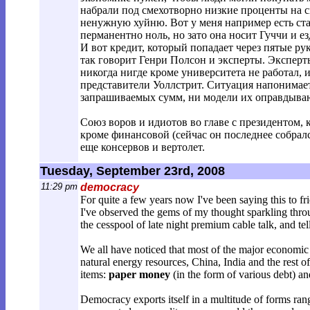
набрали под смехотворно низкие проценты на с
ненужную хуйню. Вот у меня например есть стар
перманентно ноль, но зато она носит Гуччи и е
И вот кредит, который попадает через пятые р
так говорит Генри Полсон и эксперты. Эксперт
никогда нигде кроме университета не работал, 
представители Уоллстрит. Ситуация напонимает
запрашиваемых сумм, ни модели их оправдываю
Союз воров и идиотов во главе с президентом, 
кроме финансовой (сейчас он последнее собралс
еще консервов и вертолет.
Tuesday, September 23rd, 2008
11:29 pm
democracy
For quite a few years now I've been saying this to fr
I've observed the gems of my thought sparkling through
the cesspool of late night premium cable talk, and tel
We all have noticed that most of the major economic
natural energy resources, China, India and the rest
items:
paper money
(in the form of various debt) a
Democracy exports itself in a multitude of forms rang