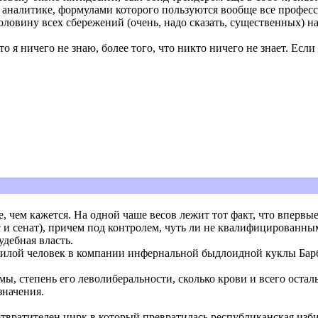
аналитике, формулами которого пользуются вообще все профессио
половину всех сбережений (очень, надо сказать, существенных) н
то я ничего не знаю, более того, что никто ничего не знает. Если
чем кажется. На одной чаше весов лежит тот факт, что впервые 
 и сенат), причем под контролем, чуть ли не квалифицированным,
удебная власть.
илой человек в компании инфернальной быдлоидной куклы Барб
амы, степень его леволиберальности, сколько крови и всего ост
значения.
отвратителен цирк в который превратилась республиканская изби