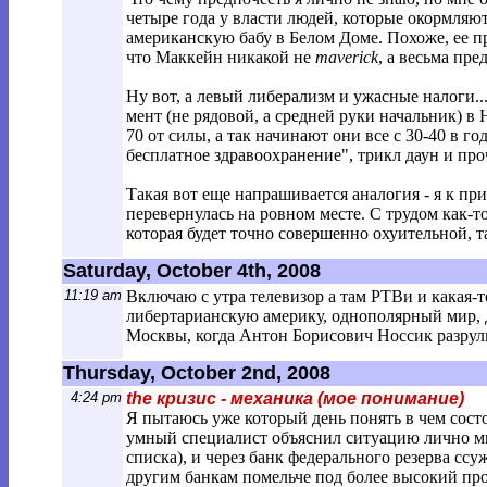
четыре года у власти людей, которые окормля
американскую бабу в Белом Доме. Похоже, ее 
что Маккейн никакой не
maverick
, а весьма пр
Ну вот, а левый либерализм и ужасные налоги.
мент (не рядовой, а средней руки начальник) в
70 от силы, а так начинают они все с 30-40 в го
бесплатное здравоохранение", трикл даун и п
Такая вот еще напрашивается аналогия - я к п
перевернулась на ровном месте. С трудом как-то
которая будет точно совершенно охуительной, та
Saturday, October 4th, 2008
11:19 am
Включаю с утра телевизор а там РТВи и какая
либертарианскую америку, однополярный мир, Дж
Москвы, когда Антон Борисович Носсик разрул
Thursday, October 2nd, 2008
4:24 pm
the кризис - механика (мое понимание)
Я пытаюсь уже который день понять в чем сос
умный специалист объяснил ситуацию лично мне
списка), и через банк федерального резерва сс
другим банкам помельче под более высокий про