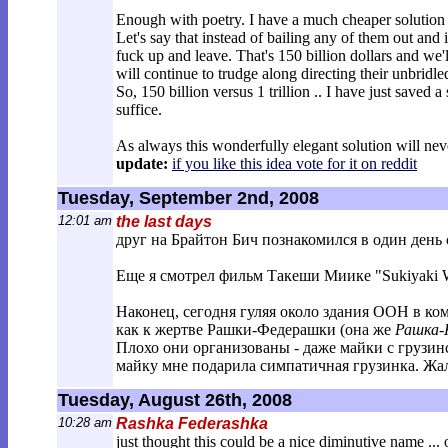
Enough with poetry. I have a much cheaper solution to
Let's say that instead of bailing any of them out an
fuck up and leave. That's 150 billion dollars and we'
will continue to trudge along directing their unbridl
So, 150 billion versus 1 trillion .. I have just saved 
suffice.
As always this wonderfully elegant solution will nev
update:
if you like this idea vote for it on reddit
Tuesday, September 2nd, 2008
12:01 am
the last days
друг на Брайтон Бич познакомился в один день
Еще я смотрел фильм Такеши Миике "Sukiyaki W
Наконец, сегодня гуляя около здания ООН в ко
как к жертве Рашки-Федерашки (она же
Рашка-
Плохо они организованы - даже майки с грузинс
майку мне подарила симпатичная грузинка. Жалк
Tuesday, August 26th, 2008
10:28 am
Rashka Federashka
just thought this could be a nice diminutive name ..