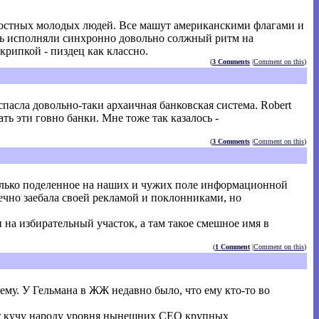
радостных молодых людей. Все машут американскими флагами и
ать исполняли синхронно довольно солжный ритм на
крипкой - пиздец как классно.
(
3 Comments
|
Comment on this
)
 спасла довольно-таки архаичная банковская система. Robert
ть эти говно банки. Мне тоже так казалось -
(
3 Comments
|
Comment on this
)
 только поделенное на наших и чужих поле информационной
нечно заебала своей рекламой и поклонниками, но
и на избирательный участок, а там такое смешное имя в
(
1 Comment
|
Comment on this
)
ему. У Гельмана в ЖЖ недавно было, что ему кто-то во
нает кучу народу уровня нынешних СЕО крупных