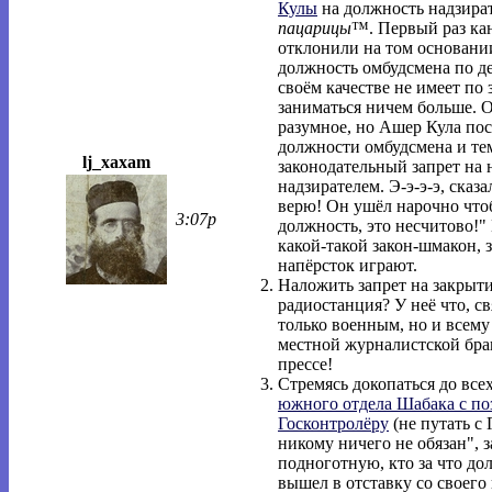
Кулы
на должность надзират
пацарицы
™. Первый раз ка
отклонили на том основании
должность омбудсмена по де
своём качестве не имеет по 
заниматься ничем больше. 
разумное, но Ашер Кула пос
должности омбудсмена и те
lj_xaxam
законодательный запрет на 
надзирателем. Э-э-э-э, сказ
верю! Он ушёл нарочно чтоб
3:07p
должность, это несчитово!" 
какой-такой закон-шмакон, з
напёрсток играют.
Наложить запрет на закрыти
радиостанция? У неё что, 
только военным, но и всему
местной журналистской бра
прессе!
Стремясь докопаться до все
южного отдела Шабака с по
Госконтролёру
(не путать с
никому ничего не обязан", 
подноготную, кто за что до
вышел в отставку со своего