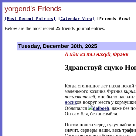
yorgend's Friends
[Most Recent Entries]
[Calendar View]
[Friends View]
Below are the most recent
25
friends' journal entries.
Tuesday, December 30th, 2025
А иди-ка ты нахуй, Фрэнк
Здравствуй сцуко Но
Когда стопиццот лет назад неки
маленького козлика Фрэнка
кирил
пользователей
, мне было насрать
носик
ов вокруг места у кормушки
Обляпался
dolboeb
, даже без п
Он сам бля, без ансамбля.
Потом пошла череда улучшайзин
значит, серверы наши, весь траф
Самые
яростные бдилы
уже тогда