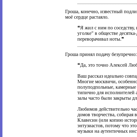
Гроша, конечно, известный подлиз
моё сердце растаяло.
❝Я жил с ним по соседству,
уголке" в обществе десятка-
переворачивал ноты.❞
Гроша принял подачу безупречно:
❝Да, это точно Алексей Лю
Ваш рассказ идеально совпад
Многие москвичи, особенно
полуподпольные, камерные 
типично для исполнителей 
залы часто были закрыты дл
Любимов действительно ча
домов творчества, собирая 
Клавесин (или копию истор
энтузиастов, потому что эт
музыки на аутентичных инс