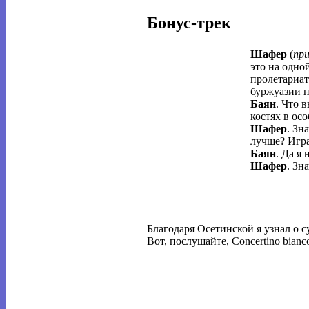
Бонус-трек
Шафер
(
пр
это на одно
пролетариата
буржуазии н
Баян
. Что 
костях в ос
Шафер
. Зн
лучше? Играй
Баян
. Да я 
Шафер
. Зн
Благодаря Осетинской я узнал о 
Вот, послушайте, Concertino bianc