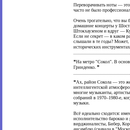
Переворачивать ноты — это
часто не было профессионал
Очень трогательно, что вы 
домашние концерты у Шостак
Штокхаузеном и вдруг — К
Если не секрет — в каком р
слышали в те годы? Может,
исторических инструмента
❝На метро "Сокол". В основ
Гринденко. ❞
❝Ах, район Сокола — это же
интеллигентской атмосферой
многие музыканты, артисты
собраний в 1970–1980-е, ко
музыки.
Всё идеально сходится: име
исполнительство барокко и 
вирджиналисты, Бибер, Кор
ансамблю (сначала в "Моско