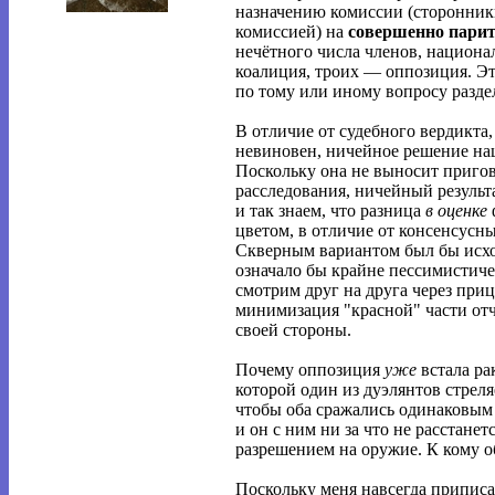
назначению комиссии (сторонник
комиссией) на
совершенно парит
нечётного числа членов, национа
коалиция, троих — оппозиция. Эт
по тому или иному вопросу раздел
В отличие от судебного вердикта
невиновен, ничейное решение на
Поскольку она не выносит пригов
расследования, ничейный результа
и так знаем, что разница
в оценке
цветом, в отличие от консенсусн
Скверным вариантом был бы исход
означало бы крайне пессимистиче
смотрим друг на друга через при
минимизация "красной" части отч
своей стороны.
Почему оппозиция
уже
встала ра
которой один из дуэлянтов стреля
чтобы оба сражались одинаковым
и он с ним ни за что не расстанет
разрешением на оружие. К кому 
Поскольку меня навсегда приписа