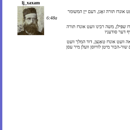
lj_xaxam
 — משה רבינו, משה רבינו! משה רבינו וועט אונדז תּורה זאָגן, דעם ייַן המשומר 
6:48a
 — דוד המלך, דוד המלך! דוד המלך וועט אונדז שפּילן, משה רבינו וועט אונדז תּורה 
 — מרים הנביאה, מרים הנביאה! מרים הנביאה וועט אונדז טאַנצן, דוד המלך וועט 
אונדז שפּילן, משה רבינו וועט אונדז תּורה זאָגן, דעם ייַן המשומר וועלן מיר טרינקען, דעם שור-הבור מיטן לוויוסן וועלן מיר עסן 