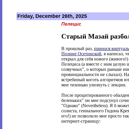
Friday, December 26th, 2025
Пелецис
Старый Мазай разбол
В прошлый раз,
принося виртуал
Полине Осетинской
, я написал, ч
открыл для себя нового (живого!)
Пелециса (а вместе с ним целую 
созвучных", о которых раньше ник
провинциальности не слыхал). На
ястребиный коготь алгоритмов ю
мне тихонько улизнуть с лекции.
После процитированного обалден
беленьких" он мне подсунул соч
"Однако" (Nevertheless). Я б може
солиста, гениального Гидона Крем
его!) не позволило мне просто та
интернет-страницу: