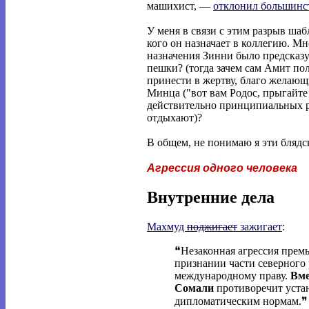
машихист, —
отклонил большинст
У меня в связи с этим разрыв ша
кого он назначает в коллегию. 
назначения Зинни было предсказу
пешки? (тогда зачем сам Амит по
принести в жертву, благо желающ
Минца ("вот вам Родос, прыгайте з
действительно принципиальных ре
отдыхают)?
В общем, не понимаю я эти блядс
Агрессия одного человека
Внутренние дела
Махмуд
поджигает
зажигает
:
❝Незаконная агрессия прем
признании части северного
международному праву.
Вме
Сомали
противоречит уста
дипломатическим нормам.❞