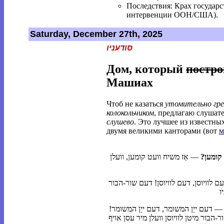
Последствия: Крах государст
интервенции ООН/США).
Saturday, December 27th, 2025
סודעניו
Дом, который
постр
Машиах
Чтоб не казаться
утомительно гр
колокольчиком
, предлагаю слуша
слушево
. Это лучшее из известн
двумя великими канторами (вот
м
עט קומען
 — אַז משיח וועט קומען, וועלן 
 — דעם לוויוסן, דעם לוויוסן! דעם שור-הבור 
 — דעם ייַן המשומר, דעם ייַן המשומר! 
דעם ייַן המשומר וועלן מיר טרינקען, דעם שור-הבור מיטן לוויוסן וועלן מיר עסן אויף 