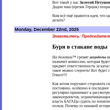
Вот такой у нас
Золотой Петушо
Дадон наш (презик Герцик) похрап
Вам всё ещё нравится идея, что ц
делать?
Monday, December 22nd, 2025
Знакомьтесь: Председател
Буря в стакане воды
На болотах
™ гремят
децибелы
ме
назначит комиссию, которая будет
предмет ответственности за катас
такое можно стерпеть! Кот будет 
Гевалт!!!
Как котам поручают сторожить с
постоянно, особенно в последне
регулярно принимает к рассмотр
законопроектов, ограничивающи
власть БАГАЦа судить по понятиям
пользу. Почему-то никакой истер