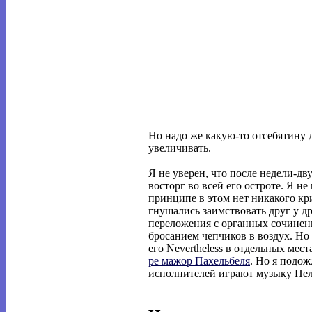
Но надо же какую-то отсебятину
увеличивать.
Я не уверен, что после недели-
восторг во всей его остроте. Я не
принципе в этом нет никакого кр
гнушались заимствовать друг у др
переложения с органных сочинени
бросанием чепчиков в воздух. Но 
его Nevertheless в отдельных мес
ре мажор Пахельбеля
. Но я подо
исполнителей играют музыку Пел