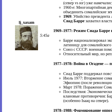
(север vs юг) уже намечалис
1960-е: Многопартийная де
объединить сомалийские зе
1969
: Убийство президента
Сиад Барре
захватил власт
lj_xaxam
1969–1977: Режим Сиада Барре 
5:45a
Барре национализировал эко
латиницу для сомалийского 
Союз с СССР: военная помо
Относительный мир, но реп
1977–1978: Война в Огадене — 
Сиад Барре поддержал повс
Июль 1977: Вторжение сома
Эфиопию (после революции
Март 1978: Поражение Сома
Последствия: Экономически
клановые противоречия: Бар
(особенно Isaaq на севере).
1978–1988: Формирование оппоз