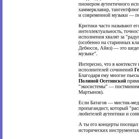
пионером аутентичного испо
хаммерклавир, тангентфлюге
и современной музыки — п
Критики часто называют ег
интеллектуальность, точност
исполнения хвалят за "раду
(особенно на старинных кла
Дебюсси, Айвз) — это шедев
музыке".
Интересно, что в контекст
исполнителей сочинений 
Г
Благодаря ему многие пьес
Полиной Осетинской
 прям
"экосистемы" — постминимал
Мартынов).
Если Батагов — мистик-мед
пропагандист, который "рас
любителей аутентики и cont
А ты его концерты посещал 
исторических инструментах