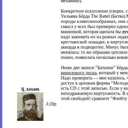
механике).
Конкретное искупление (скорее, 
Уильяма Бёрда The Battel (Битва
породы клавесинообразных, они с
смысл у всех был примерно одина
машинкой, которая щипала бы
ду
надо зажимать их на разных лад
крестьянской лошадке, и виртуоз
аккорда в подворотне. Минус был 
менялась: то же пёрышко цепляло 
пиано, появилась несколько веков
Ниже две записи "Баталии" Бёрд
винилового диска
, который у ме
Надо проверить — мне казалось, 
доступ к архивам фирмы "Мелоди
есть CD с этой записью. Если у 
lj_xaxam
неподражаемую виртуозность. В е
этой свободой! сравните "Флейту 
3:20p