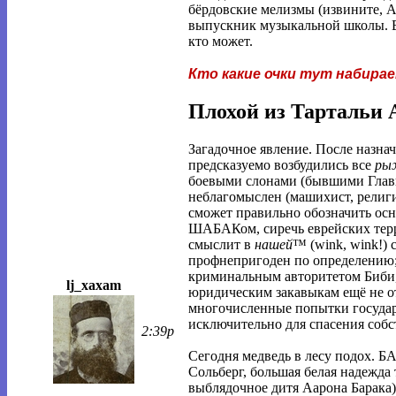
бёрдовские мелизмы (извините, А
выпускник музыкальной школы. В
кто может.
Кто какие очки тут набира
Плохой из Тартальи 
Загадочное явление. После назна
предсказуемо возбудились все
ры
боевыми слонами (бывшими Глав
неблагомыслен (машихист, религи
сможет правильно обозначить осн
ШАБАКом, сиречь еврейских терро
смыслит в
нашей
™ (wink, wink!)
профнепригоден по определению; 
криминальным авторитетом Биби
lj_xaxam
юридическим закавыкам ещё не от
многочисленные попытки государ
исключительно для спасения соб
2:39p
Сегодня медведь в лесу подох. Б
Сольберг, большая белая надежда 
выблядочное дитя Аарона Барака)