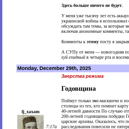
Здесь больше ничего не будет
.
У меня уже тысячу лет есть аккау
украинской войны я использовал е
обсуждать там темы, за которые м
включая анонимные комменты, так 
Комменты к
этому
посту я закрыв
А СУПу от меня — новогодняя поз
хуй ехидный
в четыре рта и восемь
Monday, December 29th, 2025
Зверства режима
Годовщина
Поймут только
экс
-масквичи и по
столицы из тех, кто помнит карту
40-летней давности По случаю от
lj_xaxam
200-летней годовщины побудки 
царские архивы. Оказалось, что п
расследования повесили не пятеры
7:17a