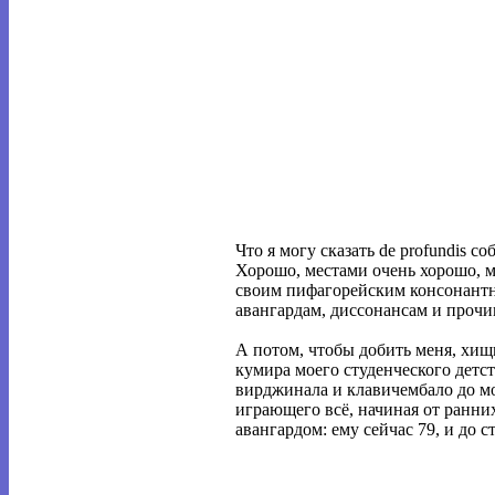
Что я могу сказать de profundis 
Хорошо, местами очень хорошо, м
своим пифагорейским консонантны
авангардам, диссонансам и проч
А потом, чтобы добить меня, хи
кумира моего студенческого детс
вирджинала и клавичембало до мо
играющего всё, начиная от ранни
авангардом: ему сейчас 79, и до с