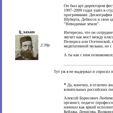
Он был арт-директором фест
1997–2009 годах ушёл в сту
программами. Дискография о
Шуберта, Дебюсси и свои ц
"Невидимые земли".
lj_xaxam
Интересно, что он сотруднич
звучит как мост между кла
Пелециса или Осетинской, т
2:39p
медитативной музыки, но с
А ты как с ним познакомилс
Тут уж я не выдержал и спросил 
❝ Да, конечно, я отлично зн
влиятельных российских п
Алексей Борисович Любимов 
органист, педагог (професс
начинал как яркий исполнит
Кейджа, Денисова, Волконск