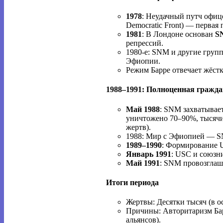
1978
: Неудачный путч офиц
Democratic Front) — первая 
1981
: В Лондоне основан
S
репрессий.
1980-е: SNM и другие груп
Эфиопии.
Режим Барре отвечает жёстк
1988–1991: Полноценная гражда
Май 1988
: SNM захватывае
уничтожено 70–90%, тысячи
жертв).
1988: Мир с Эфиопией — SN
1989–1990
: Формирование 
Январь 1991
: USC и союзн
Май 1991
: SNM провозглаш
Итоги периода
Жертвы: Десятки тысяч (в о
Причины: Авторитаризм Бар
альянсов).