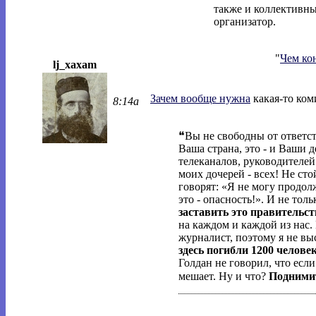
также и коллективн
организатор.
"
Чем ко
lj_xaxam
Зачем вообще нужна
какая-то коми
8:14a
❝Вы не свободны от ответст
Ваша страна, это - и Ваши д
телеканалов, руководителей
моих дочерей - всех! Не сто
говорят: «Я не могу продолж
это - опасность!». И не тол
заставить это правительст
на каждом и каждой из нас. 
журналист, поэтому я не вы
здесь погибли 1200 челове
Голдан не говорил, что если
мешает. Ну и что?
Подними