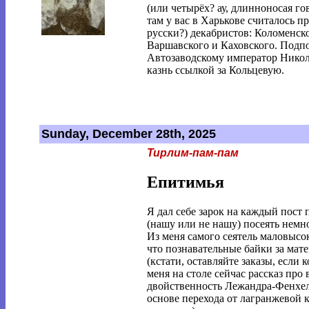
(или четырёх? ау, длинноносая г
там у вас в Харькове считалось п
русски?) декабристов: Коломенск
Варшавского и Каховского. Подп
Автозаводскому император Нико
казнь ссылкой за Кольцевую.
Sunday, December 28th, 2025
Тирлим-пам-пам
Епитимья
Я дал себе зарок на каждый пост
(нашу или не нашу) посеять немн
Из меня самого сеятель маловыс
что познавательные байки за мат
(кстати, оставляйте заказы, если 
меня на столе сейчас рассказ про
двойственность Лежандра-Фенхеля
основе перехода от лагранжевой 