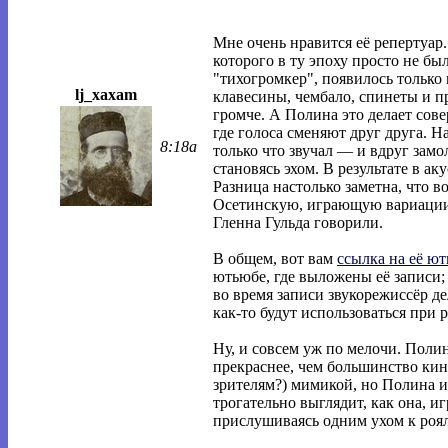
Мне очень нравится её репертуар.
которого в ту эпоху просто не б
"тихогромкер", появилось только 
lj_xaxam
клавесины, чембало, спинеты и п
громче. А Полина это делает сов
где голоса сменяют друг друга. 
8:18a
только что звучал — и вдруг замо
становясь эхом. В результате в а
Разница настолько заметна, что в
Осетинскую, играющую вариации 
Гленна Гульда говорили.
В общем, вот вам
ссылка на её ю
ютьюбе, где выложены её записи;
во время записи звукорежиссёр д
как-то будут использоваться при 
Ну, и совсем уж по мелочи. Поли
прекраснее, чем большинство кин
зрителям?) мимикой, но Полина и
трогательно выглядит, как она, иг
прислушиваясь одним ухом к роялю