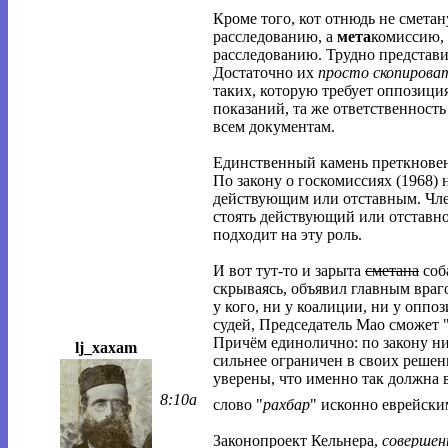
Кроме того, кот отнюдь не смета
расследованию, а
мета
комиссию, 
расследованию. Трудно представит
Достаточно их
просто скопирова
таких, которую требует оппозиция
показаний, та же ответственность
всем документам.
Единственный камень преткновен
По закону о госкомиссиях (1968) 
действующим или отставным. Чле
стоять действующий или отставно
подходит на эту роль.
И вот тут-то и зарыта
сметана
соб
скрываясь, объявил главным вра
у кого, ни у коалиции, ни у опп
судей, Председатель Мао сможет 
Причём единолично: по закону ни
lj_xaxam
сильнее ограничен в своих реше
уверены, что именно так должна 
8:10a
слово "
рахбар
" исконно еврейски
Законопроект Кельнера,
совершен