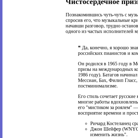
Чистосердечное при
Познакомившись чуть-чуть с музы
спросив его, что музыкальные кри
начавши разговор, трудно останов
одного из частых исполнителей м
❝ Да, конечно, я хорошо зна
российских пианистов и ко
Он родился в 1965 году в М
призы на международных ко
1986 году). Батагов начина
Мессиан, Бах, Филип Гласс,
постминимализме.
Его стиль сочетает русские
многие работы вдохновлены 
его "мистиком за роялем" —
восприятие времени и прос
Ричард Костеланец сра
Джон Шейфер (WNYC) 
изменить жизнь".