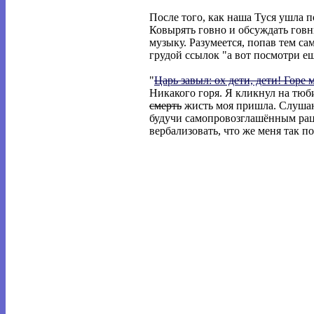
После того, как наша Туся ушла п
Ковырять говно и обсуждать говню
музыку. Разумеется, попав тем са
грудой ссылок "а вот посмотри ещ
"
Царь завыл: ох дети, дети! Горе 
Никакого горя. Я кликнул на тюб
смерть
жисть моя пришла. Слушаю 
будучи самопровозглашённым раци
вербализовать, что же меня так п