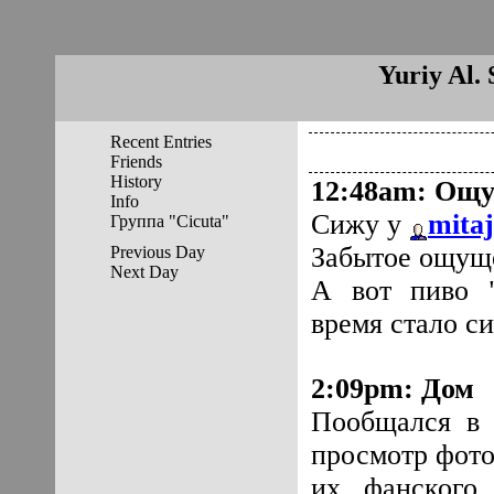
Yuriy Al. 
Recent Entries
Friends
History
12:48am
:
Ощу
Info
Сижу у
mita
Группа "Cicuta"
Забытое ощуще
Previous Day
Next Day
А вот пиво "
время стало си
2:09pm
:
Дом
Пообщался в 
просмотр фото
их фанского 