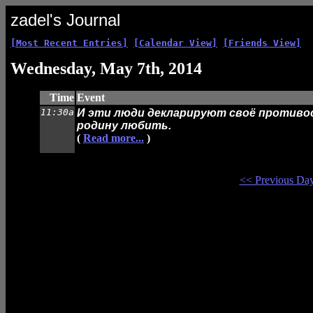
zadel's Journal
[Most Recent Entries]
[Calendar View]
[Friends View]
Wednesday, May 7th, 2014
Time
Event
11:30a
И эти люди декларируют своё противос
родину любить.
(
Read more...
)
<< Previous Da