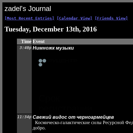
zadel's Journal
[Most Recent Entries]
[Calendar View]
[Friends View]
Tuesday, December 13th, 2016
Time
Event
3:40p
Нимножк музыки
11:34p
Свежий видос от черноармейцев
Космическо-галактические силы Ресурсной Феде
добро.