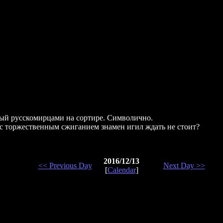
ный русскомирцами на сортире. Символично.
 с торжественным сжиганием знамен игил ждать не стоит?
2016/12/13
<< Previous Day
Next Day >>
[
Calendar
]