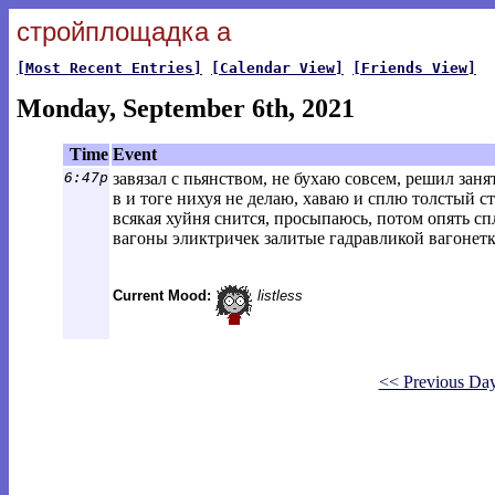
стройплощадка а
[Most Recent Entries]
[Calendar View]
[Friends View]
Monday, September 6th, 2021
Time
Event
6:47p
завязал с пьянством, не бухаю совсем, решил заня
в и тоге нихуя не делаю, хаваю и сплю толстый с
всякая хуйня снится, просыпаюсь, потом опять с
вагоны эликтричек залитые гадравликой вагонет
Current Mood:
listless
<< Previous Da