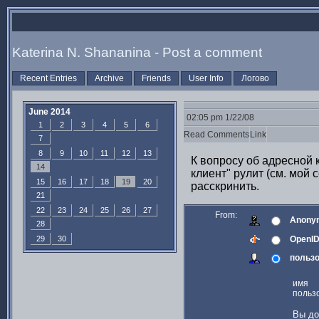
Katerina N. Shananina - Post a comment
Recent Entries
Archive
Friends
User Info
Логово
June 2014
02:05 pm 1/22/08
1
2
3
4
5
6
Read Comments
Link
7
8
9
10
11
12
13
К вопросу об адресной 
14
клиент" рулит (см. мой
15
16
17
18
19
20
расскринить.
21
22
23
24
25
26
27
From:
Anony
28
29
30
OpenI
пользо
имя
польз
Вы до