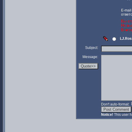
E-mail
ответ
Вы см
Но вы
Внима
LJ.Ros
Subject:
Message:
Don't auto-format:
Notice!
This user h