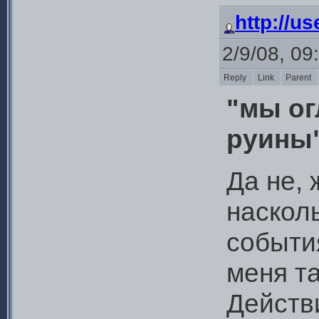
http://u
2/9/08, 09
Reply
Link
Parent
"мы о
руины"
Да не, 
наскол
события
меня та
Действи