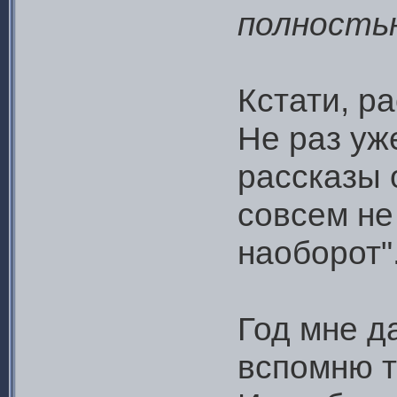
полность
Кстати, р
Не раз уж
рассказы 
совсем не
наоборот"..
Год мне да
вспомню т