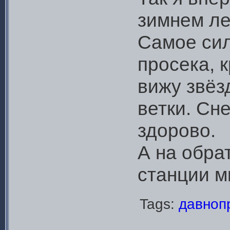
зимнем ле
Самое сил
просека, 
вижу звёз
ветки. Сн
здорово.
А на обра
станции м
Tags:
давноп