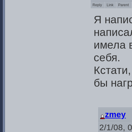
Reply
Link
Parent
Я напи
написал
имела 
себя.
Кстати,
бы наг
zmey
2/1/08, 