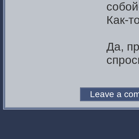
собой
Как-т
Да, п
спрос
Leave a c