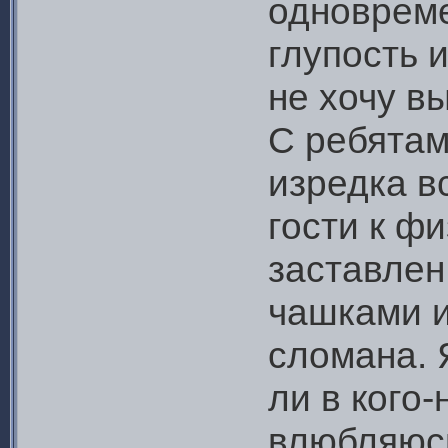
одновреме
глупость 
не хочу в
С ребятам
изредка в
гости к фи
заставлен
чашками и
сломана. 
ли в кого-
влюбляюс