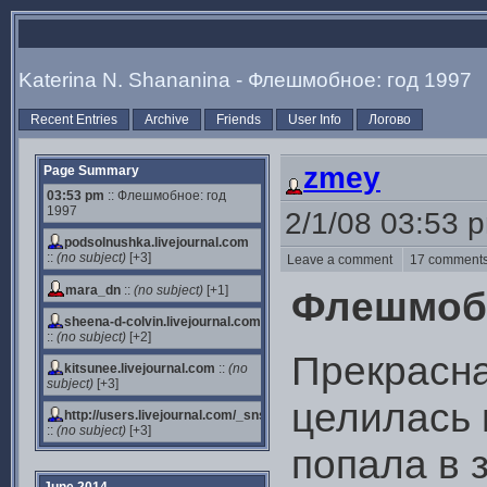
Katerina N. Shananina - Флешмобное: год 1997
Recent Entries
Archive
Friends
User Info
Логово
zmey
Page Summary
03:53 pm
:: Флешмобное: год
1997
2/1/08 03:53 
podsolnushka.livejournal.com
::
(no subject)
[+3]
Leave a comment
17 commen
mara_dn
::
(no subject)
[+1]
Флешмобн
sheena-d-colvin.livejournal.com
::
(no subject)
[+2]
Прекрасн
kitsunee.livejournal.com
::
(no
subject)
[+3]
целилась 
http://users.livejournal.com/_sns/
::
(no subject)
[+3]
попала в 