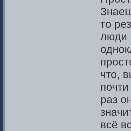
Знаеш
то ре
люди 
однок
прост
что, 
почти
раз о
значи
всё в