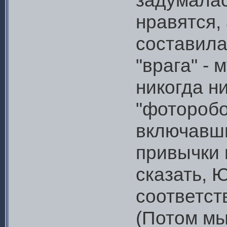
задумалас
нравятся,
составила
"врага" -
никогда ни
"фоторобо
включавши
привычки 
сказать, 
соответст
(Потом мы