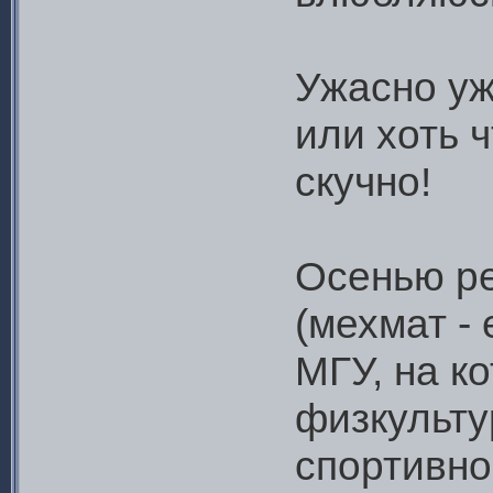
Ужасно уж
или хоть ч
скучно!
Осенью р
(мехмат -
МГУ, на ко
физкульту
спортивно