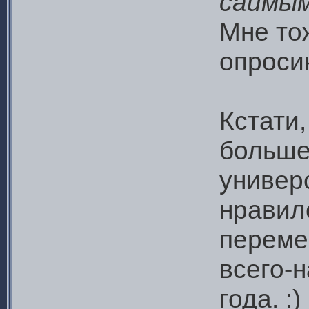
саимым
Мне тож
опросик
Кстати
больше
универ
нравил
переме
всего-
года. :)