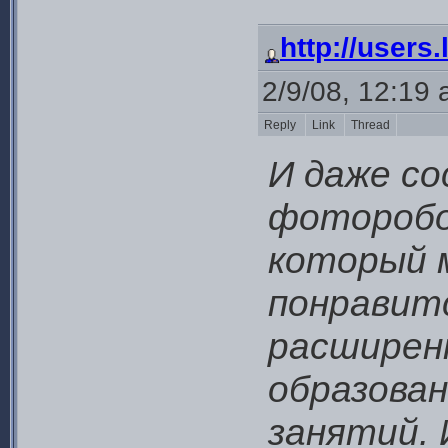
http://users
2/9/08, 12:19
Reply
Link
Thread
И даже со
фоторобот
который м
понравит
расширен
образован
занятий. 