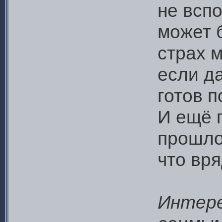
не вспо
может 
страх м
если д
готов п
И ещё 
прошло
что вря
Интере