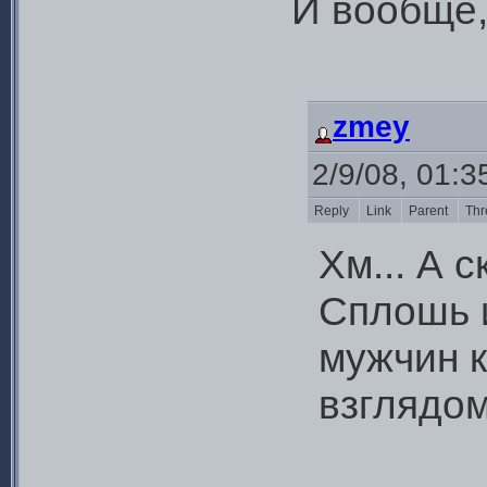
И вообще,
zmey
2/9/08, 01:
Reply
Link
Parent
Thr
Хм... А 
Сплошь и
мужчин к
взглядо