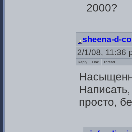
2000?
sheena-d-col
2/1/08, 11:36
Reply
Link
Thread
Насыщенны
Написать, 
просто, бе