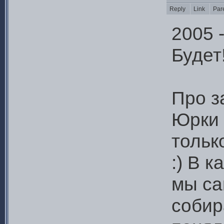
Reply
Link
Par
2005 
Будет
Про з
Юрки 
тольк
:) В 
мы са
собир