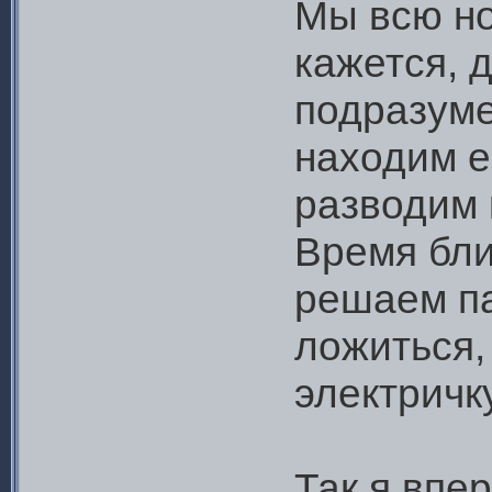
Мы всю но
кажется, 
подразум
находим е
разводим 
Время бли
решаем па
ложиться,
электричку
Так я впе