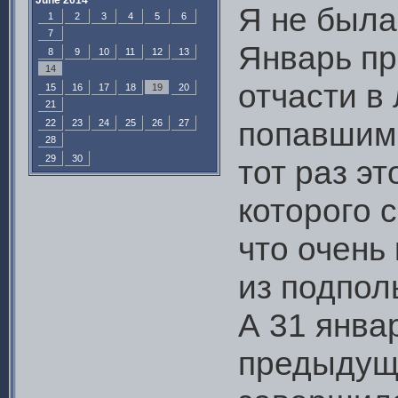
June 2014
Я не была
1
2
3
4
5
6
7
Январь пр
8
9
10
11
12
13
14
отчасти в
15
16
17
18
19
20
21
попавшими
22
23
24
25
26
27
28
29
30
тот раз эт
которого 
что очень
из подпол
А 31 январ
предыдущ