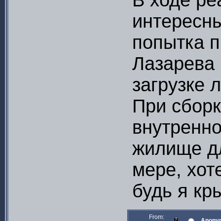
В ходе р
интересны
попытка п
Лазарева 
загрузке л
При сборк
внутренно
жилище дл
мере, хот
будь я кры
From:
Anony