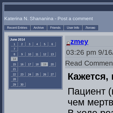
Katerina N. Shananina - Post a comment
Recent Entries
Archive
Friends
User Info
Логово
zmey
June 2014
1
2
3
4
5
6
7
03:26 pm 9/16
8
9
10
11
12
13
14
Read Commen
15
16
17
18
19
20
21
Кажется,
22
23
24
25
26
27
28
29
30
Пациент (
чем мертв