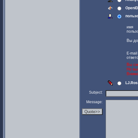
OpenI
пользо
имя
польз
Вы до
E-mail
ответ
Вы см
Но вы
Внима
LJ.Ros
Subject:
Message: