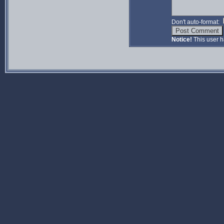
Don't auto-format:
Notice!
This user h