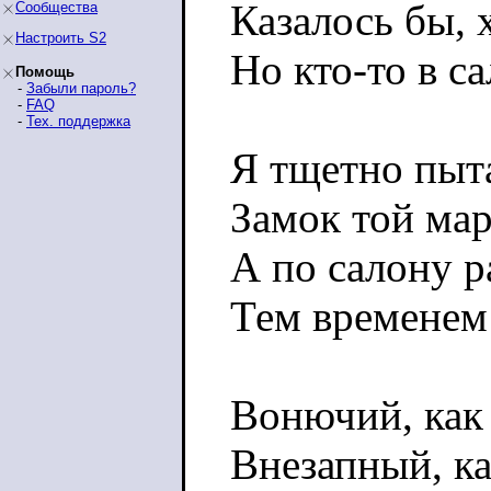
Казалось бы, х
Сообщества
Настроить S2
Но кто-то в с
Помощь
-
Забыли пароль?
-
FAQ
-
Тех. поддержка
Я тщетно пыт
Замок той ма
А по салону р
Тем временем 
Вонючий, как
Внезапный, ка