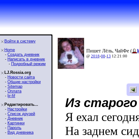
Войти в систему
Home
Пишет Лёль, ЧайФе (
-
Создать дневник
@
2018
-
08
-
13
12:21:00
-
Написать в дневник
-
Подробный режим
LJ.Rossia.org
-
Новости сайта
-
Общие настройки
-
Sitemap
-
Оплата
-
ljr-fif
Из старого 
Редактировать...
-
Настройки
Я ехал сегодн
-
Список друзей
-
Дневник
-
Картинки
На заднем сид
-
Пароль
-
Вид дневника