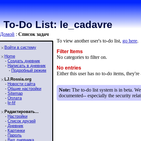
To-Do List: le_cadavre
Домой
:
Список задaч
To view another user's to-do list,
go here
.
Войти в систему
Filter Items
Home
No categories to filter on.
-
Создать дневник
-
Написать в дневник
No entries
-
Подробный режим
Either this user has no to-do items, they're 
LJ.Rossia.org
-
Новости сайта
-
Общие настройки
Note:
The to-do list system is in beta. We
-
Sitemap
documented-- especially the security relat
-
Оплата
-
ljr-fif
Редактировать...
-
Настройки
-
Список друзей
-
Дневник
-
Картинки
-
Пароль
-
Вид дневника