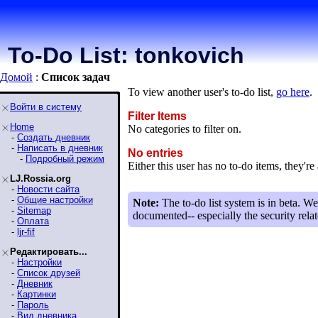
To-Do List: tonkovich
Домой
:
Список задaч
To view another user's to-do list,
go here
.
Войти в систему
Filter Items
Home
No categories to filter on.
-
Создать дневник
-
Написать в дневник
No entries
-
Подробный режим
Either this user has no to-do items, they're 
LJ.Rossia.org
-
Новости сайта
-
Общие настройки
Note:
The to-do list system is in beta. We
-
Sitemap
documented-- especially the security relat
-
Оплата
-
ljr-fif
Редактировать...
-
Настройки
-
Список друзей
-
Дневник
-
Картинки
-
Пароль
-
Вид дневника