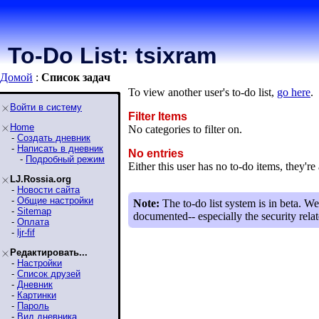
To-Do List: tsixram
Домой
:
Список задaч
To view another user's to-do list,
go here
.
Войти в систему
Filter Items
Home
No categories to filter on.
-
Создать дневник
-
Написать в дневник
No entries
-
Подробный режим
Either this user has no to-do items, they're 
LJ.Rossia.org
-
Новости сайта
-
Общие настройки
Note:
The to-do list system is in beta. We
-
Sitemap
documented-- especially the security relat
-
Оплата
-
ljr-fif
Редактировать...
-
Настройки
-
Список друзей
-
Дневник
-
Картинки
-
Пароль
-
Вид дневника