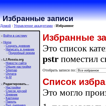
Избранные записи
Домой
:
Управление аккаунтами
:
Избранное
Избранные з
Войти в систему
Home
Это список кате
-
Создать дневник
-
Написать в дневник
-
Подробный режим
pstr
поместил с
LJ.Rossia.org
-
Новости сайта
-
Общие настройки
Отобрать записи по:
-
Sitemap
-
Оплата
-
ljr-fif
Список избра
Редактировать...
-
Настройки
Это могло произ
-
Список друзей
-
Дневник
-
Картинки
-
Пароль
-
Вид дневника