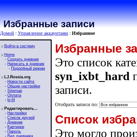
Избранные записи
Домой
:
Управление аккаунтами
:
Избранное
Избранные з
Войти в систему
Home
Это список кате
-
Создать дневник
-
Написать в дневник
-
Подробный режим
syn_ixbt_hard
п
LJ.Rossia.org
-
Новости сайта
записи.
-
Общие настройки
-
Sitemap
-
Оплата
-
ljr-fif
Отобрать записи по:
Редактировать...
-
Настройки
Список избра
-
Список друзей
-
Дневник
-
Картинки
Это могло произ
-
Пароль
-
Вид дневника