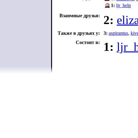
1:
ljr_help
Взаимные друзья:
2:
eliz
Также в друзьях у:
3:
aspirantus
,
kiv
Состоит в:
1:
ljr_