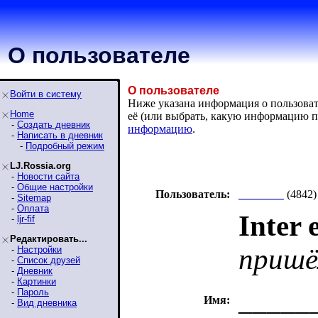
О пользователе
О пользователе
Войти в систему
Ниже указана информация о пользовате
Home
её (или выбрать, какую информацию п
-
Создать дневник
информацию
.
-
Написать в дневник
-
Подробный режим
LJ.Rossia.org
-
Новости сайта
-
Общие настройки
Пользователь:
________
(4842)
-
Sitemap
-
Оплата
Inter 
-
ljr-fif
Редактировать...
пришё
-
Настройки
-
Список друзей
-
Дневник
-
Картинки
_____
-
Пароль
Имя:
-
Вид дневника