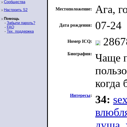
Сообщества
Ага, г
Местоположение:
Настроить S2
Помощь
07-24
-
Забыли пароль?
Дата рождения:
-
FAQ
-
Тех. поддержка
2867
Номер ICQ:
Биография:
Чаще п
пользо
когда 
Интересы
:
34:
se
влюбл
душа
,