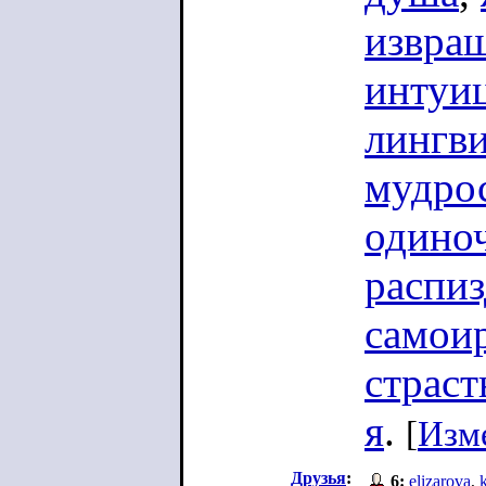
извра
интуи
лингв
мудро
одино
распиз
самои
страст
я
.
[
Изм
Друзья
:
6:
elizarova
,