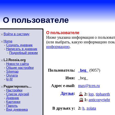
О пользователе
О пользователе
Войти в систему
Ниже указана информация о пользовате
Home
(или выбрать, какую информацию пок
-
Создать дневник
информацию
.
-
Написать в дневник
-
Подробный режим
LJ.Rossia.org
-
Новости сайта
-
Общие настройки
Пользователь:
_beg_
(9057)
-
Sitemap
-
Оплата
Имя:
_beg_
-
ljr-fif
Адрес e-mail:
max@tcen.ru
Редактировать...
-
Настройки
Друзья
:
2:
lqp
,
tiphareth
-
Список друзей
-
Дневник
1:
anticopyright
-
Картинки
-
Пароль
В друзьях у:
2:
h
,
zolata
-
Вид дневника