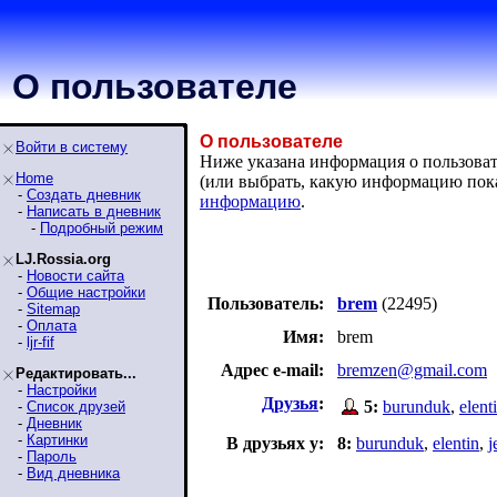
О пользователе
О пользователе
Войти в систему
Ниже указана информация о пользовате
Home
(или выбрать, какую информацию пок
-
Создать дневник
информацию
.
-
Написать в дневник
-
Подробный режим
LJ.Rossia.org
-
Новости сайта
-
Общие настройки
Пользователь:
brem
(22495)
-
Sitemap
-
Оплата
Имя:
brem
-
ljr-fif
Адрес e-mail:
bremzen@gmail.com
Редактировать...
-
Настройки
Друзья
:
5:
burunduk
,
elent
-
Список друзей
-
Дневник
-
Картинки
В друзьях у:
8:
burunduk
,
elentin
,
j
-
Пароль
-
Вид дневника