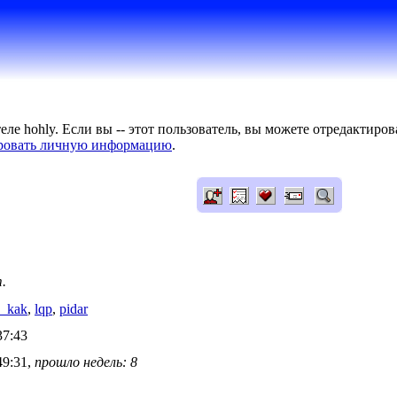
ле hohly. Если вы -- этот пользователь, вы можете отредактиро
ровать личную информацию
.
.
e_kak
,
lqp
,
pidar
37:43
49:31,
прошло недель: 8