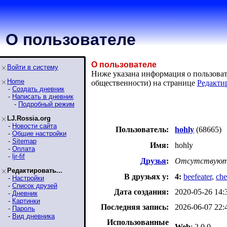
О пользователе
О пользователе
Войти в систему
Ниже указана информация о пользовате
Home
общественности) на странице
Редакти
-
Создать дневник
-
Написать в дневник
-
Подробный режим
LJ.Rossia.org
-
Новости сайта
Пользователь:
hohly
(68665)
-
Общие настройки
-
Sitemap
Имя:
hohly
-
Оплата
-
ljr-fif
Друзья
:
Отсутствуют
Редактировать...
В друзьях у:
4:
beefeater
,
ch
-
Настройки
-
Список друзей
Дата создания:
2020-05-26 14:
-
Дневник
-
Картинки
Последняя запись:
2026-06-07 22:
-
Пароль
-
Вид дневника
Использованные
Web
: 2.0.0