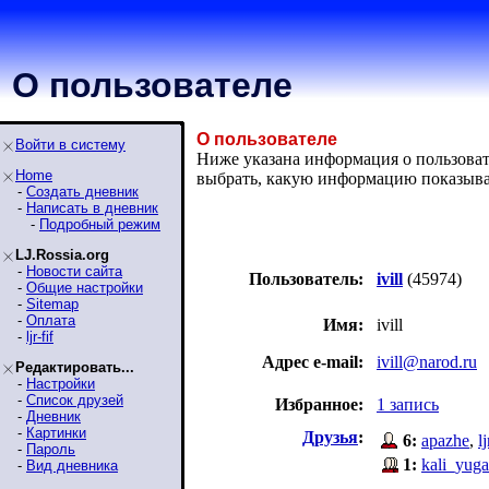
О пользователе
О пользователе
Войти в систему
Ниже указана информация о пользовател
Home
выбрать, какую информацию показыва
-
Создать дневник
-
Написать в дневник
-
Подробный режим
LJ.Rossia.org
-
Новости сайта
Пользователь:
ivill
(45974)
-
Общие настройки
-
Sitemap
-
Оплата
Имя:
ivill
-
ljr-fif
Адрес e-mail:
ivill@narod.ru
Редактировать...
-
Настройки
-
Список друзей
Избранное:
1 запись
-
Дневник
-
Картинки
Друзья
:
6:
apazhe
,
lj
-
Пароль
1:
kali_yuga
-
Вид дневника