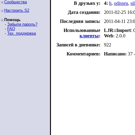
Сообщества
В друзьях у:
4:
h
,
odisseu
,
si
Настроить S2
Дата создания:
2011-02-25 16:
Помощь
Последняя запись:
2011-04-11 23:
-
Забыли пароль?
-
FAQ
Использованные
LJR::Import
: 
-
Тех. поддержка
клиенты
:
Web
: 2.0.0
Записей в дневнике:
922
Комментариев:
Написано:
37 