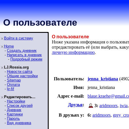
О пользователе
О пользователе
Войти в систему
Ниже указана информация о пользовател
Home
отредактировать её (или выбрать, ка
-
Создать дневник
личную информацию
.
-
Написать в дневник
-
Подробный режим
LJ.Rossia.org
-
Новости сайта
-
Общие настройки
Пользователь:
jenna_kristiana
(490
-
Sitemap
-
Оплата
Имя:
jenna_kristiana
-
ljr-fif
Адрес e-mail:
blaue.kraehe@gmail.
Редактировать...
-
Настройки
Друзья
:
3:
aridmoors
,
iwia
-
Список друзей
-
Дневник
-
Картинки
В друзьях у:
6:
aridmoors
,
grey_cr
-
Пароль
-
Вид дневника