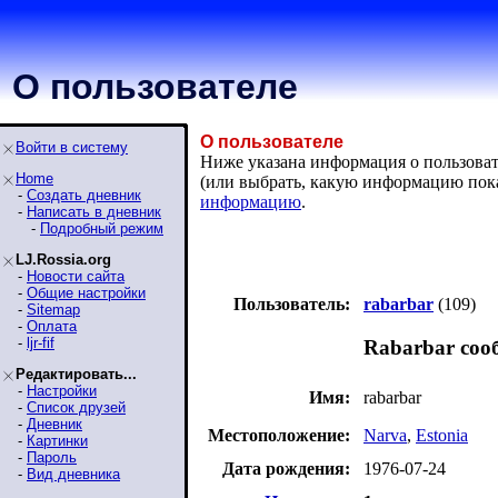
О пользователе
О пользователе
Войти в систему
Ниже указана информация о пользовател
Home
(или выбрать, какую информацию пок
-
Создать дневник
информацию
.
-
Написать в дневник
-
Подробный режим
LJ.Rossia.org
-
Новости сайта
-
Общие настройки
Пользователь:
rabarbar
(109)
-
Sitemap
-
Оплата
-
ljr-fif
Rabarbar соо
Редактировать...
-
Настройки
Имя:
rabarbar
-
Список друзей
-
Дневник
Местоположение:
Narva
,
Estonia
-
Картинки
-
Пароль
Дата рождения:
1976-07-24
-
Вид дневника