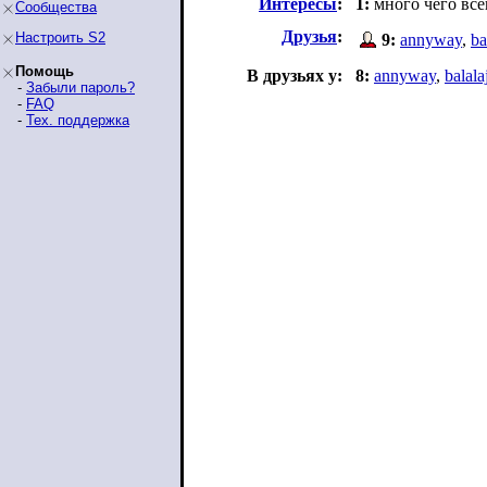
Интересы
:
1:
много чего все
Сообщества
Друзья
:
Настроить S2
9:
annyway
,
ba
Помощь
В друзьях у:
8:
annyway
,
balala
-
Забыли пароль?
-
FAQ
-
Тех. поддержка