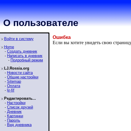
О пользователе
Ошибка
Войти в систему
Если вы хотите увидеть свою страниц
Home
-
Создать дневник
-
Написать в дневник
-
Подробный режим
LJ.Rossia.org
-
Новости сайта
-
Общие настройки
-
Sitemap
-
Оплата
-
ljr-fif
Редактировать...
-
Настройки
-
Список друзей
-
Дневник
-
Картинки
-
Пароль
-
Вид дневника