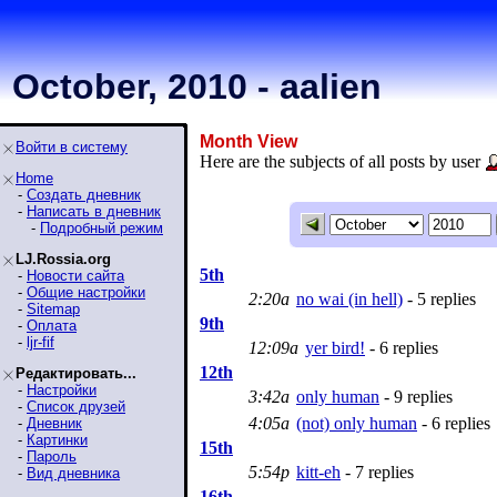
October, 2010 - aalien
Month View
Войти в систему
Here are the subjects of all posts by user
Home
-
Создать дневник
-
Написать в дневник
-
Подробный режим
LJ.Rossia.org
5th
-
Новости сайта
-
Общие настройки
2:20a
no wai (in hell)
- 5 replies
-
Sitemap
9th
-
Оплата
-
ljr-fif
12:09a
yer bird!
- 6 replies
12th
Редактировать...
-
Настройки
3:42a
only human
- 9 replies
-
Список друзей
4:05a
(not) only human
- 6 replies
-
Дневник
-
Картинки
15th
-
Пароль
5:54p
kitt-eh
- 7 replies
-
Вид дневника
16th