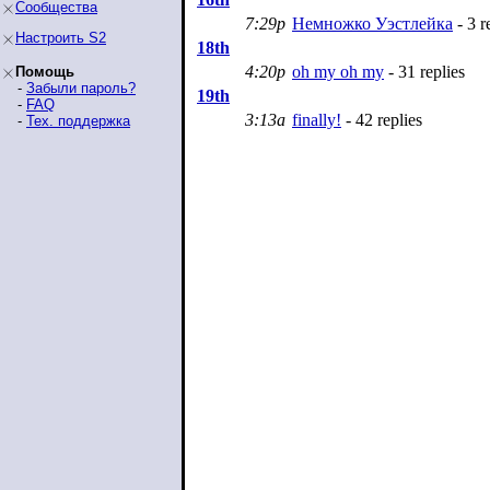
Сообщества
7:29p
Немножко Уэстлейка
- 3 r
Настроить S2
18th
4:20p
oh my oh my
- 31 replies
Помощь
-
Забыли пароль?
19th
-
FAQ
3:13a
finally!
- 42 replies
-
Тех. поддержка