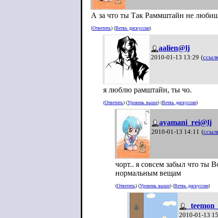
А за что ты Так Раммштайн не люби
(
Ответить
) (
Ветвь дискуссии
)
aalien@lj
2010-01-13 13:29
(
ссыл
я люблю рамштайн, ты чо.
(
Ответить
) (
Уровень выше
) (
Ветвь дискуссии
)
ayamani_rei@lj
2010-01-13 14:11
(
ссыл
чорт.. я совсем забыл что ты 
нормальным вещам
(
Ответить
) (
Уровень выше
) (
Ветвь дискуссии
)
_teemon
2010-01-13 1