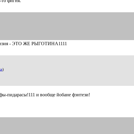
-то фигня.
етензия - ЭТО ЖЕ РЫГОТИНА1111
ка
)
ьфы-пидарасы!111 и вообще йобане фэнтези!