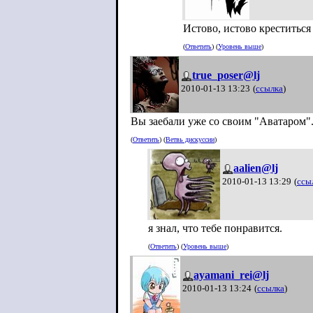
Истово, истово креститься
(
Ответить
) (
Уровень выше
)
true_poser@lj
2010-01-13 13:23
(
ссылка
)
Вы заебали уже со своим "Аватаром"
(
Ответить
) (
Ветвь дискуссии
)
aalien@lj
2010-01-13 13:29
(
ссы
я знал, что тебе понравится.
(
Ответить
) (
Уровень выше
)
ayamani_rei@lj
2010-01-13 13:24
(
ссылка
)