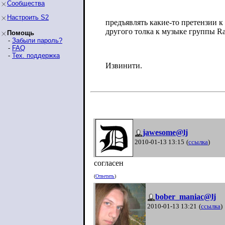
Сообщества
Настроить S2
предъявлять какие-то претензии к
другого толка к музыке группы Ram
Помощь
-
Забыли пароль?
-
FAQ
-
Тех. поддержка
Извинити.
jawesome@lj
2010-01-13 13:15
(
ссылка
)
согласен
(
Ответить
)
bober_maniac@lj
2010-01-13 13:21
(
ссылка
)