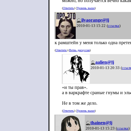
можно, но получается вечно какая
(
Ответить
) (
Уровень выше
)
ilyaorange@lj
2010-01-13 15:22
(
ссылка
)
к рамштейн у меня только одна пр
(
Ответить
) (
Ветвь дискуссии
)
aalien@lj
2010-01-13 20:33
(
ссыл
«и ты прав».
а в варкрафте сраные гнумы и эл
Не в том же дело.
(
Ответить
) (
Уровень выше
)
thainen@lj
2010-01-13 15:23
(
ссылка
)