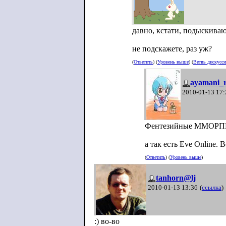
давно, кстати, подыскива
не подскажете, раз уж?
(
Ответить
) (
Уровень выше
) (
Ветвь дискусс
ayamani_r
2010-01-13 17:
Фентезийные ММОРПГ э
а так есть Eve Online
(
Ответить
) (
Уровень выше
)
tanhorn@lj
2010-01-13 13:36
(
ссылка
)
:) во-во