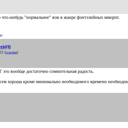
ю что-нибудь "нормальнее" вов в жанре фэнтэзийных мморпг.
ии
)
ei@lj
22
(
ссылка
)
то вообще достаточно сомнительная радость.
. Всем хороша кроме минимально необходимого времени необходи