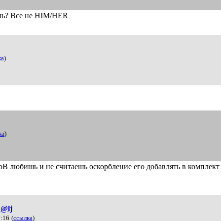
шь? Все не HIM/HER
ка
)
ка
)
ВоВ любишь и не считаешь оскорбление его добавлять в комплект
_@lj
5:16
(
ссылка
)