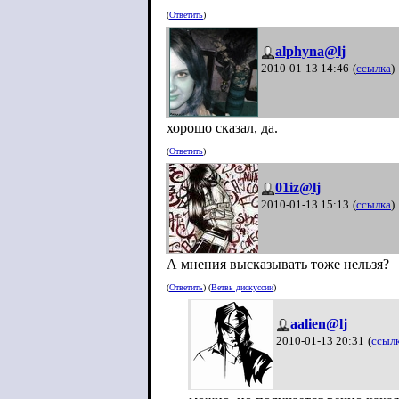
(
Ответить
)
alphyna@lj
2010-01-13 14:46
(
ссылка
)
хорошо сказал, да.
(
Ответить
)
01iz@lj
2010-01-13 15:13
(
ссылка
)
А мнения высказывать тоже нельзя?
(
Ответить
) (
Ветвь дискуссии
)
aalien@lj
2010-01-13 20:31
(
ссыл