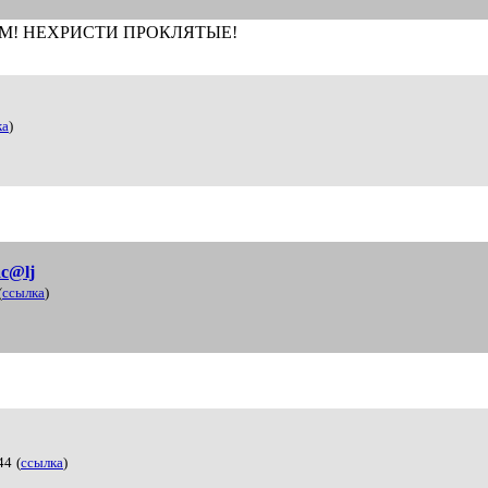
! НЕХРИСТИ ПРОКЛЯТЫЕ!
ка
)
c@lj
(
ссылка
)
44
(
ссылка
)