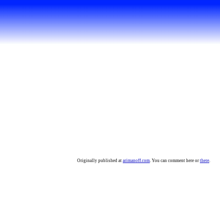
Originally published at
arimanoff.com
. You can comment here or
there
.