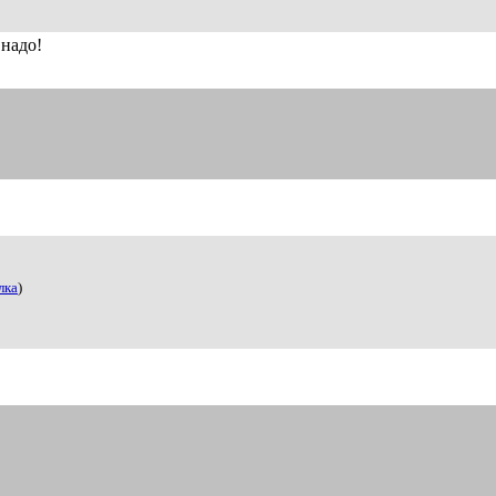
 надо!
.
лка
)