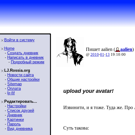
Войти в систему
Home
Пишет aalien (
aalien
)
-
Создать дневник
@
2010
-
01
-
13
19:10:00
-
Написать в дневник
-
Подробный режим
LJ.Rossia.org
-
Новости сайта
-
Общие настройки
-
Sitemap
-
Оплата
upload your avatar!
-
ljr-fif
Редактировать...
-
Настройки
Извинити, и я тоже. Туда же. Про 
-
Список друзей
-
Дневник
-
Картинки
-
Пароль
Суть такова:
-
Вид дневника