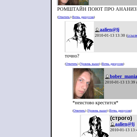
РОМШТАЙН ПОЮТ ПРО АНАНИЗМ
(
Ответить
) (
Ветвь дискуссии
)
aalien@lj
2010-01-13 13:30
(
ссыл
точно?
(
Ответить
) (
Уровень выше
) (
Ветвь дискуссии
)
bober_mania
2010-01-13 13:39
*неистово крестится*
(
Ответить
) (
Уровень выше
) (
Ветвь дискуссии
)
(строго)
aalien@lj
2010-01-13 13: