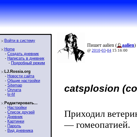
Войти в систему
Пишет aalien (
aalien
)
Home
@
2010
-
03
-
04
15:16:00
-
Создать дневник
-
Написать в дневник
-
Подробный режим
LJ.Rossia.org
-
Новости сайта
-
Общие настройки
-
Sitemap
catsplosion (co
-
Оплата
-
ljr-fif
Редактировать...
-
Настройки
Приходил ветери
-
Список друзей
-
Дневник
-
Картинки
— гомеопатией.
-
Пароль
-
Вид дневника