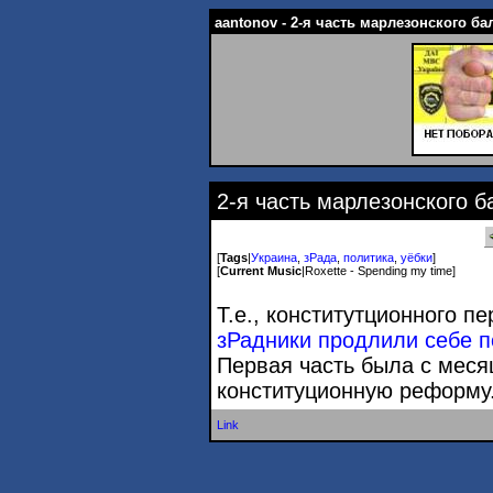
aantonov - 2-я часть марлезонского ба
2-я часть марлезонского б
[
Tags
|
Украина
,
зРада
,
политика
,
уёбки
]
[
Current Music
|
Roxette - Spending my time
]
Т.е., конститутционного п
зРадники продлили себе п
Первая часть была с меся
конституционную реформу
Link