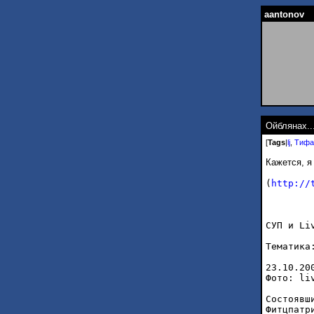
aantonov
Ойблянах..
[
Tags
|
lj
,
Тифа
Кажется, я 
(
http://
СУП и Li
Тематика
23.10.20
Фото: li
Состоявш
Фитцпатр