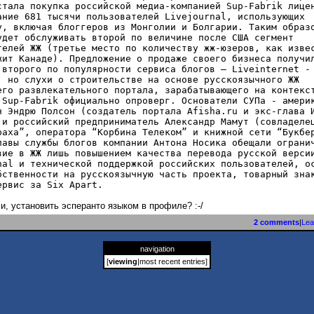
стала покупка российской медиа-компанией Sup-Fabrik лице
ание 681 тысячи пользователей Livejournal, использующих
у, включая блоггеров из Монголии и Болгарии. Таким образ
удет обслуживать второй по величине после США сегмент
телей ЖЖ (третье место по количеству жж-юзеров, как изве
жит Канаде). Предложение о продаже своего бизнеса получи
 второго по популярности сервиса блогов – Liveinternet -
, но слухи о строительстве на основе русскоязычного ЖЖ
его развлекательного портала, зарабатывающего на контекс
 Sup-Fabrik официально опроверг. Основатели СУПа - амери
н Эндрю Полсон (создатель портала Afisha.ru и экс-глава 
 и российский предприниматель Александр Мамут (совладеле
раха”, оператора “Корбина Телеком” и книжной сети “Букбе
лавы службы блогов компании Антона Носика обещали ограни
вие в ЖЖ лишь повышением качества перевода русской верси
nal и технической поддержкой российских пользователей, о
бственности на русскоязычную часть проекта, товарный зна
ервис за Six Apart.
ли, установить эсперанто языком в профиле? :-/
2 comments
|
Lea
navigation
[
viewing
|
most recent entries
]