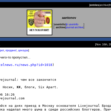
[
entries
|
archive
|
f
aantonov
[
userinfo
|
ljr userinfo
]
[
archive
|
journal archive
]
.
[Nov. 16th, 2
рет
,
продано!
,
цензура
]
чего-то пропустил...
telnews.ru/news.php?id=1018
)
vejournal: чем все закончится
: Носик, ЖЖ, блоги, Six Apart.
06 16:26
vejournal.com
ийся на днях приезд в Москву основателя Livejournal Брэд
ика наделал много шума в среде российских блоггеров. При