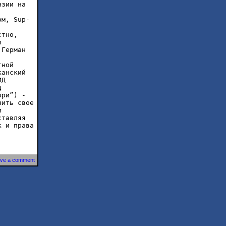
нзии на
ом, Sup-
стно,
л
 Герман
тной
канский
ИД
ц
рри”) -
чить свое
и
ставляя
к и права
ve a comment