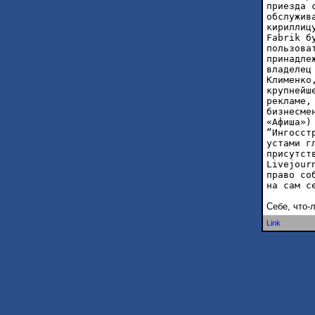
приезда 
обслужив
кириллиц
Fabrik б
пользова
принадле
владелец
Клименко
крупнейш
рекламе,
бизнесме
«Афиша»)
“Ингосст
устами г
присутст
Livejour
право со
на сам с
Себе, что-
Link