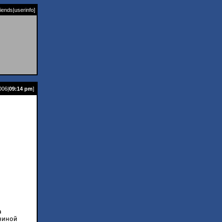
riends
|
userinfo
]
006|
09:14 pm
]
а
чиной