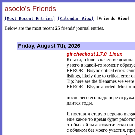
asocio's Friends
[Most Recent Entries]
[Calendar View]
[Friends View]
Below are the most recent
25
friends' journal entries.
Friday, August 7th, 2026
git checkout 1.7.0_Linux
Кстати, rclone в качестве демон
у него в какой-то момент образу
ERROR : Bisync critical error: cann
listings, likely due to critical error o
Tip: here are the filenames we were 
ERROR : Bisync aborted. Must run -
после чего его надо перезагружа
длится годы.
Я поставил старую версию megac
еще какое-то время будет работа
чтобы файлы автоматически си
с облаком без моего участия, при