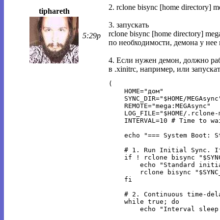
2. rclone bisync [home directory]
tiphareth
3. запускать
rclone bisync [home directory] m
5:29p
по необходимости, демона у нее 
4. Если нужен демон, должно р
в .xinitrc, например, или запускать
(

    HOME="дом"

    SYNC_DIR="$HOME/MEGAsync"
    REMOTE="mega:MEGAsync"

    LOG_FILE="$HOME/.rclone-m
    INTERVAL=10 # Time to wa
    echo "=== System Boot: S
    # 1. Run Initial Sync. I
    if ! rclone bisync "$SYN
        echo "Standard initi
        rclone bisync "$SYNC
    fi

    # 2. Continuous time-dela
    while true; do

        echo "Interval sleep