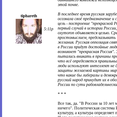
этой почве.
В последнее время русская заруб
tiphareth
осознала своё предназначение и 
цель - построение "прекрасной Р
первый случай в истории России,
5:11p
oxymoron объявляется целью. С
простомыслием, предсказывать -
желания. Русская оппозиция свят
в России придут достойные люди
возникнет "прекрасная Россия". 
пытались вникать в причины пр
что всё определяется правильн
люди используют интеллект не д
защиты желаемой картины мира
что какие бы либералы и демокр
русский народ принудит их в об
России по сути рабовладельческ
* * *
Все так, да. "В России за 10 лет 
ничего". Политическая система 
культуру, а культура определяет