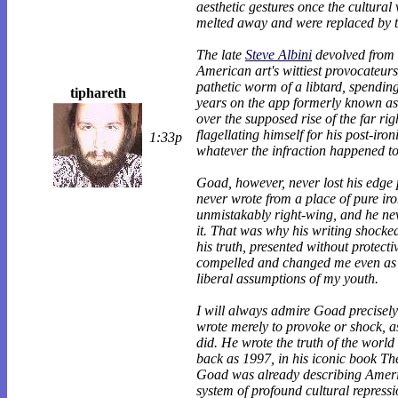
aesthetic gestures once the cultural
melted away and were replaced by t
The late
Steve Albini
devolved from 
American art's wittiest provocateurs
pathetic worm of a libtard, spending
tiphareth
years on the app formerly known as
over the supposed rise of the far rig
flagellating himself for his post-iron
1:33p
whatever the infraction happened to
Goad, however, never lost his edge 
never wrote from a place of pure ir
unmistakably right-wing, and he ne
it. That was why his writing shocke
his truth, presented without protect
compelled and changed me even as I 
liberal assumptions of my youth.
I will always admire Goad precisel
wrote merely to provoke or shock, as
did. He wrote the truth of the world 
back as 1997, in his iconic book T
Goad was already describing Ameri
system of profound cultural repress