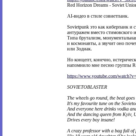
Red Horizon Dreams - Soviet Unio
AI-видео в стиле совиетпанк.
Sovietpunk это как киберпанк и 
антуражем вместо стимовского и
Типа брутализм, монументальна
и космонавты, а звучит оно поч
или Зодиак.
Но концепт, конечно, истеричес
напомнило мне песню группы Rot 
https://www.youtube.com/watch?
SOVIETOBLASTER
The wheels go round, the beat goes 
It's my favourite tune on the Sovieto
And everyone here drinks vodka an
And the dancing queen from Kyiv, 
Drives every boy insane!
A crazy professor with a bag full of