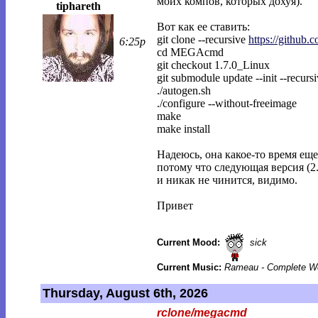
моих компов, которых дохуя).
tiphareth
Вот как ее ставить:
git clone --recursive
https://githu
6:25p
cd MEGAcmd
git checkout 1.7.0_Linux
git submodule update --init --recurs
./autogen.sh
./configure --without-freeimage
make
make install
Надеюсь, она какое-то время еще
потому что следующая версия (2
и никак не чинится, видимо.
Привет
Current Mood:
sick
Current Music:
Rameau - Complete Wo
Thursday, August 6th, 2026
rclone/megacmd