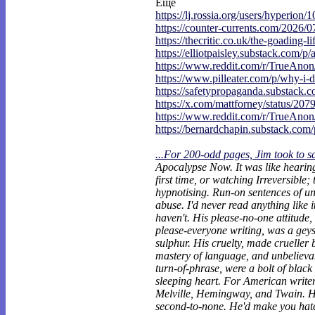
Еще
https://lj.rossia.org/users/hyperion/1
https://counter-currents.com/2026/0
https://thecritic.co.uk/the-goading-li
https://elliotpaisley.substack.com/p/
https://www.reddit.com/r/TrueAno
https://www.pilleater.com/p/why-i-d
https://safetypropaganda.substack.c
https://x.com/mattforney/status/207
https://www.reddit.com/r/TrueAno
https://bernardchapin.substack.com/p
...For 200-odd pages, Jim took to s
Apocalypse Now. It was like heari
first time, or watching Irreversible;
hypnotising. Run-on sentences of un
abuse. I'd never read anything like it.
haven't. His please-no-one attitude, 
please-everyone writing, was a geys
sulphur. His cruelty, made crueller 
mastery of language, and unbelievab
turn-of-phrase, were a bolt of black
sleeping heart. For American writers
Melville, Hemingway, and Twain. His
second-to-none. He'd make you hat