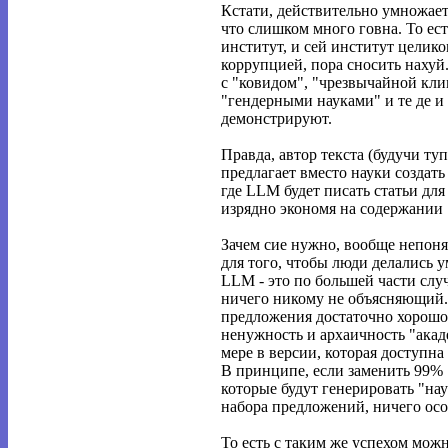
Кстати, действительно умножает
что слишком много говна. То ес
институт, и сей институт целик
коррупцией, пора сносить нахуй
с "ковидом", "чрезвычайной кли
"гендерными науками" и те де и 
демонстрируют.
Правда, автор текста (будучи т
предлагает вместо науки создат
где LLM будет писать статьи дл
изрядно экономя на содержании 
Зачем сие нужно, вообще непоня
для того, чтобы люди делались у
LLM - это по большей части слу
ничего никому не объясняющий.
предложения достаточно хорошо
ненужность и архаичность "акад
мере в версии, которая доступн
В принципе, если заменить 99%
которые будут генерировать "на
набора предложений, ничего осо
То есть с таким же успехом мож