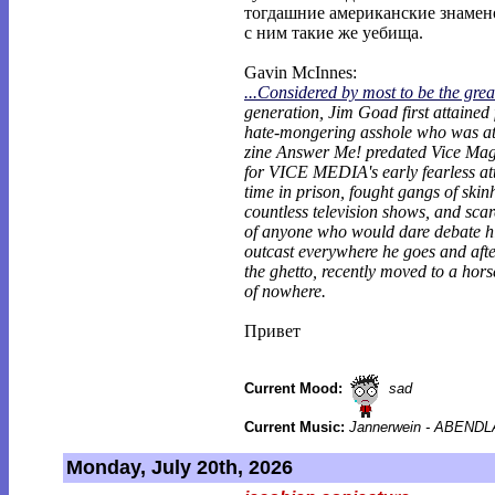
тогдашние американские знамен
с ним такие же уебища.
Gavin McInnes:
...Considered by most to be the grea
generation, Jim Goad first attained
hate-mongering asshole who was at
zine Answer Me! predated Vice Mag
for VICE MEDIA's early fearless att
time in prison, fought gangs of ski
countless television shows, and scare
of anyone who would dare debate h
outcast everywhere he goes and after
the ghetto, recently moved to a hors
of nowhere.
Привет
Current Mood:
sad
Current Music:
Jannerwein - ABEND
Monday, July 20th, 2026