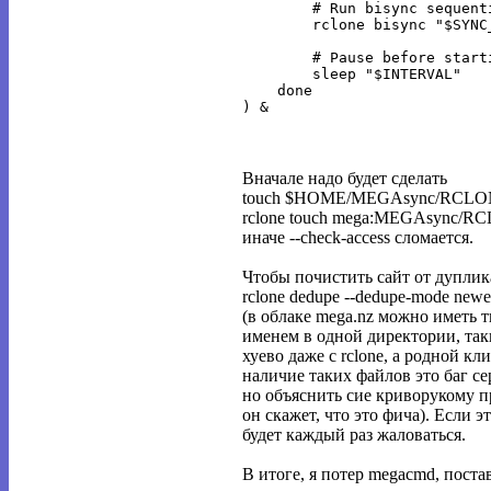
        # Run bisync sequent
        rclone bisync "$SYNC
        # Pause before start
        sleep "$INTERVAL"

    done

Вначале надо будет сделать
touch $HOME/MEGAsync/RCL
rclone touch mega:MEGAsync/
иначе --check-access сломается.
Чтобы почистить сайт от дуплик
rclone dedupe --dedupe-mode ne
(в облаке mega.nz можно иметь 
именем в одной директории, та
хуево даже с rclone, а родной к
наличие таких файлов это баг се
но объяснить сие криворукому 
он скажет, что это фича). Если эт
будет каждый раз жаловаться.
В итоге, я потер megacmd, постав