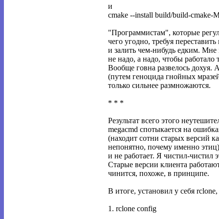
и
cmake --install build/build-cmake-
"Программистам", которые рег
чего угодно, требуя переставить
и залить чем-нибудь едким. Мне
не надо, а надо, чтобы работало т
Вообще говна развелось дохуя. 
(путем геноцида гнойных мразей
только сильнее размножаются.
* * *
Результат всего этого неутешите
megacmd спотыкается на ошибках
(находит сотни старых версий к
непонятно, почему именно этиц), 
и не работает. Я чистил-чистил э
Старые версии клиента работают
чинится, похоже, в принципе.
В итоге, установил у себя rclone
1. rclone config