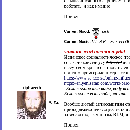
с вышеописанным скриптом, пос
работать, и как именно.
Привет
Current Mood:
sick
Current Music:
H.E.R.R. - Fire and G
значит, жид нассал туда!
Испанское социалистическое пра
согласно консенсусу
NSDAP
исп
в сеутском кризисе виноваты ев
и лично премьер-министр Нетань
https://www.sajr.co.za/online-influe
https://en.yenisafak.com/world/bar
tiphareth
"Если в кране нет воды, воду в
Если в кране есть вода, значит,
9:30a
Вообще лютый антисемитизм ста
принадлежностью социалиста и л
за экологию, феминизм, BLM, и 
Привет