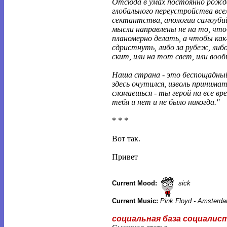
Отсюда в умах постоянно рож
глобального переустройства все
сектантства, апологии самоуби
мысли направлены не на то, чт
планомерно делать, а чтобы как
сдристнуть, либо за рубеж, либо
скит, или на тот свет, или вооб
Наша страна - это беспощадный
здесь очутился, изволь принимать
сломаешься - ты герой на все вре
тебя и нет и не было никогда.''
* * *
Вот так.
Привет
Current Mood:
sick
Current Music:
Pink Floyd - Amsterda
социальная база социалис