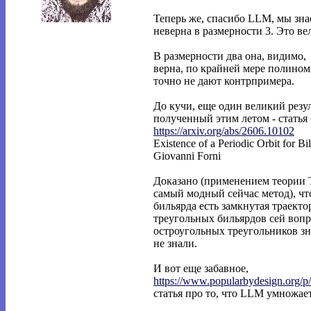
Теперь же, спасибо LLM, мы зна
неверна в размерности 3. Это ве
В размерности два она, видимо,
верна, по крайней мере полино
точно не дают контрпримера.
До кучи, еще один великий резул
полученный этим летом - стать
https://arxiv.org/abs/2606.10102
Existence of a Periodic Orbit for Bi
Giovanni Forni
Доказано (применением теории 
самый модный сейчас метод), чт
бильярда есть замкнутая траекто
треугольных бильярдов сей вопр
остроугольных треугольников зн
не знали.
И вот еще забавное,
https://www.popularbydesign.org/p
статья про то, что LLM умножает