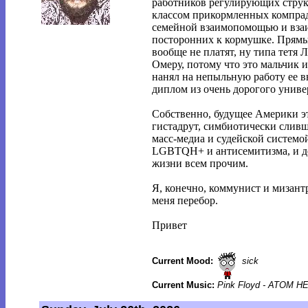
работников регулирующих струк
классом прикормленных компрад
семейной взаимопомощью и вза
посторонних к кормушке. Прямых
вообще не платят, ну типа тетя
Омеру, потому что это мальчик 
нанял на непыльную работу ее в
диплом из очень дорогого униве
Собственно, будущее Америки эт
гистадрут, симбиотически слив
масс-медиа и судейской системой
LGBTQH+ и антисемитизма, и д
жизни всем прочим.
Я, конечно, коммунист и мизантр
меня перебор.
Привет
Current Mood:
sick
Current Music:
Pink Floyd - ATOM 