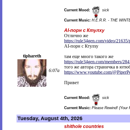
Current Mood:
sick
Current Music:
H.E.R.R. - THE WI
AI-порн с Ктулху
Отлично же
https://rule34gen.com/video/21635/
AI-порн с Ктулху
tiphareth
там еще много такого же
https://rule34gen.com/members/284
того же автора страничка в ютюб
6:07a
https://www.youtube.com/@PiperP
Привет
Current Mood:
sick
Current Music:
Please Rewind! (Your 
Tuesday, August 4th, 2026
shithole countries