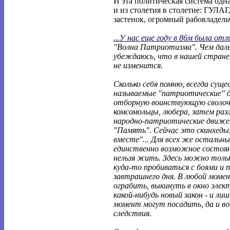
И эта политическая система одна 
и из столетия в столетие: ГУЛАГ
застенок, огромный рабовладель
...У нас еще году в 86м была отл
"Волна Патриотизма". Чем дал
убеждаюсь, что в нашей стране 
не изменится.
Сколько себя помню, всегда сущ
называемые "патриотические" 
отборную воинствующую сволоч
комсомольцы, любера, затем раз
народно-патриотические движе
"Память". Сейчас это скинхеды,
вместе"... Для всех же остальн
единственно возможное состояни
нельзя жить. Здесь можно толь
куда-то пробиваться с боями и 
завтрашнего дня. В любой моме
ограбить, выкинуть в окно эле
какой-нибудь новый закон - и ли
момент могут посадить, да и во
следствия.