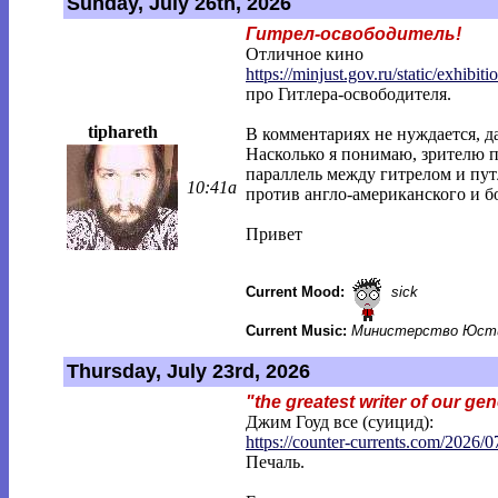
Sunday, July 26th, 2026
Гитрел-освободитель!
Отличное кино
https://minjust.gov.ru/static/exhibitio
про Гитлера-освободителя.
tiphareth
В комментариях не нуждается, да
Насколько я понимаю, зрителю п
параллель между гитрелом и пу
10:41a
против англо-американского и б
Привет
Current Mood:
sick
Current Music:
Министерство Юсти
Thursday, July 23rd, 2026
"the greatest writer of our ge
Джим Гоуд все (суицид):
https://counter-currents.com/2026/0
Печаль.