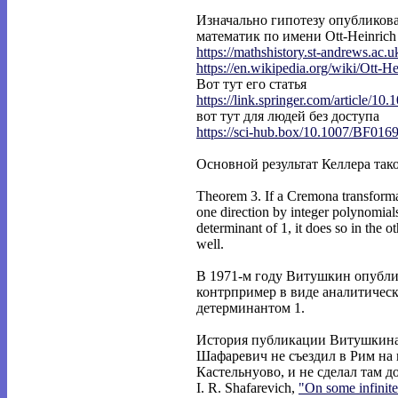
Изначально гипотезу опубликова
математик по имени Ott-Heinrich 
https://mathshistory.st-andrews.ac.
https://en.wikipedia.org/wiki/Ott-He
Вот тут его статья
https://link.springer.com/article/10.
вот тут для людей без доступа
https://sci-hub.box/10.1007/BF016
Основной результат Келлера так
Theorem 3. If a Cremona transformat
one direction by integer polynomial
determinant of 1, it does so in the ot
well.
В 1971-м году Витушкин опубли
контрпример в виде аналитическ
детерминантом 1.
История публикации Витушкина 
Шафаревич не съездил в Рим на
Кастельнуово, и не сделал там д
I. R. Shafarevich,
"On some infinit