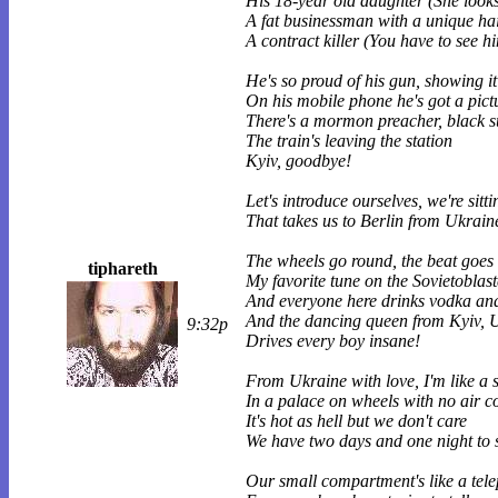
His 18-year old daughter (She look
A fat businessman with a unique hai
A contract killer (You have to see h
He's so proud of his gun, showing i
On his mobile phone he's got a pictu
There's a mormon preacher, black su
The train's leaving the station
Kyiv, goodbye!
Let's introduce ourselves, we're sitti
That takes us to Berlin from Ukrain
The wheels go round, the beat goes 
tiphareth
My favorite tune on the Sovietoblast
And everyone here drinks vodka an
And the dancing queen from Kyiv, 
9:32p
Drives every boy insane!
From Ukraine with love, I'm like a 
In a palace on wheels with no air c
It's hot as hell but we don't care
We have two days and one night to 
Our small compartment's like a tele