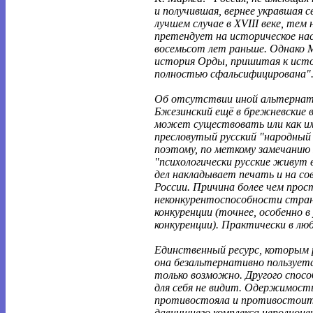
и получившая, вернее укравшая с
лучшем случае в XVIII веке, тем н
претендует на историческое нас
восемьсот лет раньше. Однако М
история Орды, пришитая к исто
полностью сфальсифицирована"
Об отсутствии иной альтернат
Бжезинский ещё в брежневские 
может существовать или как им
пресловутый русский "народный
поэтому, по меткому замечанию
"психологически русские живут 
дел накладывает печать и на с
России. Причина более чем прос
неконкурентоспособности стран
конкуренции (точнее, особенно в
конкуренции). Практически в лю
Единственный ресурс, которым 
она безальтернативно пользуетс
только возможно. Другого спосо
для себя не видит. Одержимость
противостояла и противостоит
давнишнего комплекса неполноц