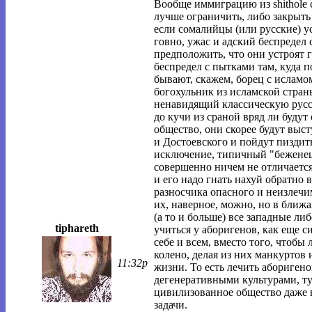
Вообще иммиграцию из shithole c
лучше ограничить, либо закрыть
если сомалийцы (или русские) ус
говно, ужас и адский беспредел
предположить, что они устроят г
беспредел с пытками там, куда 
бывают, скажем, борец с ислам
богохульник из исламской стран
ненавидящий классическую русс
до кучи из сраной вряд ли буду
общество, они скорее будут выст
и Достоевского и пойдут пиздит
исключение, типичный "беженец" 
совершенно ничем не отличается
и его надо гнать нахуй обратно в 
разносчика опасного и неизлечи
их, наверное, можно, но в ближ
(а то и больше) все западные ли
tiphareth
учиться у аборигенов, как еще 
себе и всем, вместо того, чтобы
колено, делая из них манкуртов 
11:32p
жизни. То есть лечить абориген
дегенеративными культурами, ту
цивилизованное общество даже н
задачи.