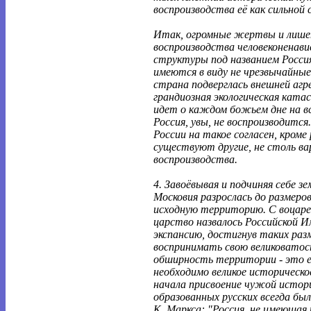
воспроизводства её как сильной
Итак, огромные жертвы и лишен
воспроизводства человеконенав
структуры под названием Росси
имеются в виду не чрезвычайные 
страна подверглась внешней агре
грандиозная экологическая катас
идет о каждом божьем дне на вс
Россия, увы, не воспроизводится.
России на такое согласен, кроме 
существуют другие, не столь ва
воспроизводства.
4. Завоёвывая и подчиняя себе з
Московия разрослась до размеро
исходную территорию. С воцаре
царство назвалось Российской 
экспансию, достигнув таких раз
воспринимать свою великоватост
обширность территории - это ещ
необходимо великое историческо
начала присвоение чужой истор
образованных русских всегда был
К. Маркса: "Россия, не имеющая 