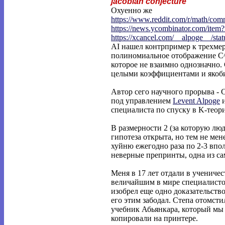
jacobian conjecture
Охуенно же
https://www.reddit.com/r/math/co
https://news.ycombinator.com/item
https://xcancel.com/__alpoge__/stat
AI нашел контрпример к трехмер
полиномиальное отображение C^
которое не взаимно однозначно. 
целыми коэффициентами и якоби
Автор сего научного прорыва - C
под управлением
Levent Alpoge
специалиста по спуску в K-теор
В размерности 2 (за которую лю
гипотеза открыта, но тем не мен
хуйню ежегодно раза по 2-3 вп
неверные препринты, одна из с
Меня в 17 лет отдали в учениче
величайшим в мире специалистом
изобрел еще одно доказательство
его этим забодал. Степа отомсти
учебник Абьянкара, который мы
копировали на принтере.