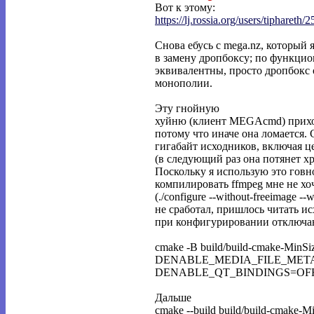
Вот к этому:
https://lj.rossia.org/users/tiphareth/2
Снова ебусь с mega.nz, который 
в замену дропбоксу; по функцио
эквивалентны, просто дропбокс 
монополии.
Эту гнойную
хуйню (клиент MEGAcmd) приход
потому что иначе она ломается. 
гигабайт исходников, включая це
(в следующий раз она потянет хр
Поскольку я использую это говн
компилировать ffmpeg мне не хоч
(./configure --without-freeimage --
не сработал, пришлось читать 
при конфигурировании отключа
cmake -B build/build-cmake-
DENABLE_MEDIA_FILE_META
DENABLE_QT_BINDINGS=OFF
Дальше
cmake --build build/build-cmake-M