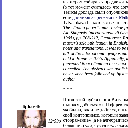
в котором собирался предложить
(в тот момент считалось, что арг
Тезисы доклада были опубликова
есть
длиннющая рецензия в Math
T. Kambayashi, которая начинаетс
The "Italian paper'' under review [a
Atti Simposio Internazionale di Ge
1965), pp. 208-212, Cremonese, Rom
master's sole publication in English
notes and translations. It was to be 
talk at the International Symposiu
held in Rome in 1965. Apparently, 
prevented from attending the sympo
cancelled. The abstract was publis
never since been followed up by ano
author.
* * *
После этой публикации Витушки
пытался добиться от Шафаревича
tiphareth
якобиана, так и не добился, и в 
свой контрпример, который зада
отображением (а не алгебраичес
12:59p
большинство аргументов, доказ