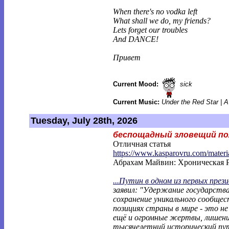
When there's no vodka left
What shall we do, my friends?
Lets forget our troubles
And DANCE!
Привет
Current Mood:
sick
Current Music:
Under the Red Star | 
Tuesday, July 28th, 2026
беспощадный зловещий по
Отличная статья
https://www.kasparovru.com/materi
Абрахам Майвин: Хроническая 
...Путин в одном из первых през
заявил: "Удержание государств
сохранение уникального сообщес
позициях страны в мире - это н
ещё и огромные жертвы, лишени
тысячелетний исторический пут