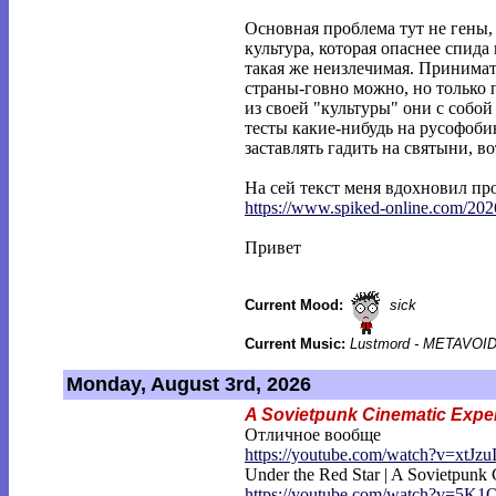
Основная проблема тут не гены,
культура, которая опаснее спида
такая же неизлечимая. Принима
страны-говно можно, но только 
из своей "культуры" они с собой
тесты какие-нибудь на русофоб
заставлять гадить на святыни, во
На сей текст меня вдохновил пр
https://www.spiked-online.com/202
Привет
Current Mood:
sick
Current Music:
Lustmord - METAVOI
Monday, August 3rd, 2026
A Sovietpunk Cinematic Expe
Отличное вообще
https://youtube.com/watch?v=xtJzu
Under the Red Star | A Sovietpunk
https://youtube.com/watch?v=5K1