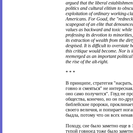
argued that the liberal establishmen
politics and cultural elitism to obsc
exploitation of ordinary working-cl
Americans. For Goad, the "redneck
scapegoat of an elite that denounce
values as backward and toxic while 
professing its devotion to minorities
its extraction of wealth from the dirty 
despised. It is difficult to overstate 
this critique would become. Nor is i
reemerged as an important political
the rise of the alt-right.
* * *
В принципе, стратегия "насрать
говно и смеяться" не интересная
оно само получится". Гоуд не пр
общества, конечно, но он по-друг
библейские пророки, проклинае
своего величия, и попирает ног
быдла, потому что он всех ненав
Походу, сие было заметно еще в 
тупой говноед тоже было заметно