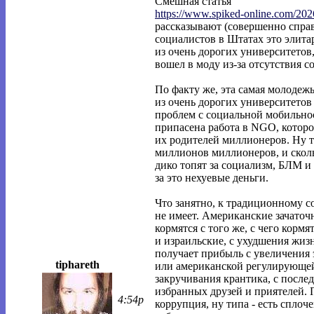
Смешная статья
https://www.spiked-online.com/202
рассказывают (совершенно справ
социалистов в Штатах это элит
из очень дорогих университетов,
вошел в моду из-за отсутствия 
По факту же, эта самая молодеж
из очень дорогих университетов
проблем с социальной мобильнос
припасена работа в NGO, которо
их родителей миллионеров. Ну т
миллионов миллионеров, и скольк
дико топят за социализм, БЛМ и 
за это нехуевые деньги.
Что занятно, к традиционному 
не имеет. Американские зачато
кормятся с того же, с чего корм
и израильские, с ухудшения жиз
получает прибыль с увеличения 
tiphareth
или американской регулирующей
закручивания крантика, с посл
избранных друзей и приятелей. 
4:54p
коррупция, ну типа - есть спло