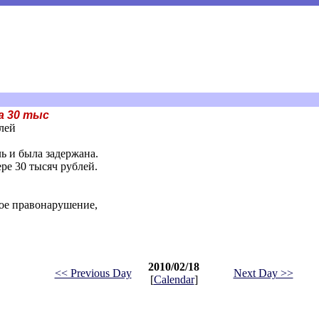
а 30 тыс
лей
ь и была задержана.
ре 30 тысяч рублей.
ное правонарушение,
2010/02/18
<< Previous Day
Next Day >>
[
Calendar
]