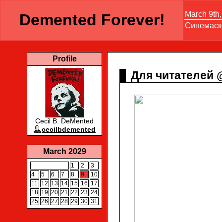
March 9th,
Demented Forever!
Синемаск
Profile
Для читателей 
Cecil B. DeMented
cecilbdemented
March 2029
1
2
3
4
5
6
7
8
9
10
11
12
13
14
15
16
17
18
19
20
21
22
23
24
25
26
27
28
29
30
31