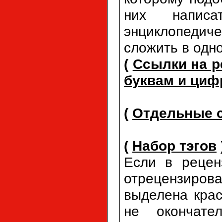
них напис
энциклопеди
сложить в одн
(
Ссылки на р
буквам и циф
(
Отдельные с
(
Набор тэгов
Если в рецен
отрецензирова
выделена кра
не окончате