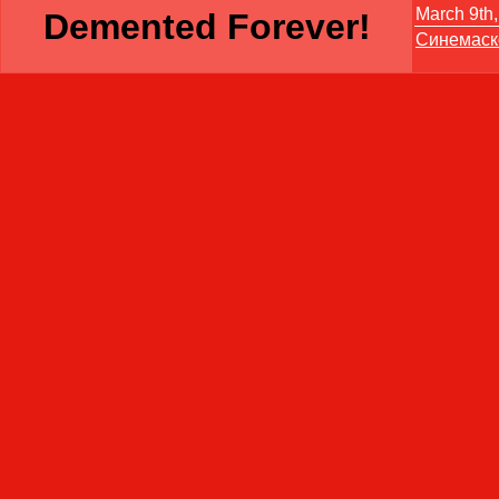
March 9th,
Demented Forever!
Синемаск