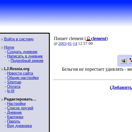
Пишет clement (
clement
)
Войти в систему
@
2003
-
01
-
14
12:57:00
Home
-
Создать дневник
-
Написать в дневник
-
Подробный режим
LJ.Rossia.org
Бельгия не перестает удивлять - 
-
Новости сайта
-
Общие настройки
-
Sitemap
-
Оплата
(
Добавить
-
ljr-fif
Редактировать...
-
Настройки
-
Список друзей
-
Дневник
-
Картинки
-
Пароль
-
Вид дневника