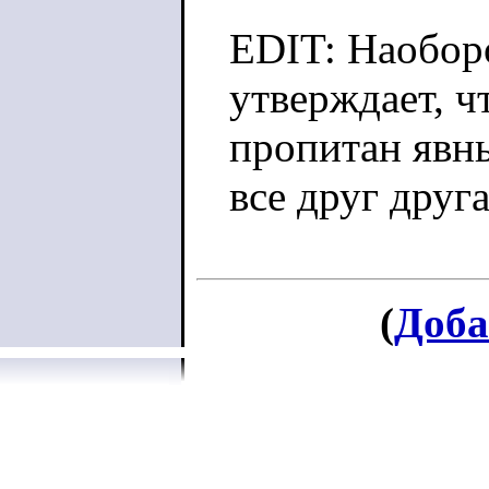
EDIT: Наоборо
утверждает, ч
пропитан явн
все друг друг
(
Доба