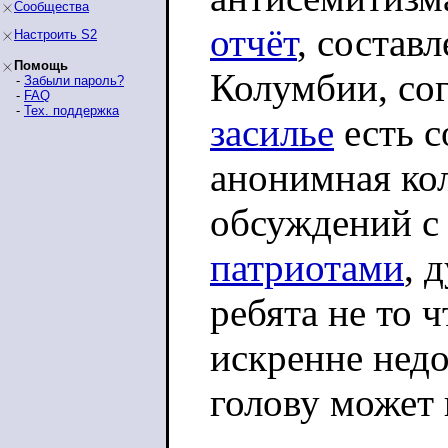
Сообщества
отчёт
, состав
Настроить S2
Помощь
Колумбии, сог
-
Забыли пароль?
-
FAQ
-
Тех. поддержка
засилье
есть с
анонимная ко
обсуждений 
патриотами
, 
ребята не то ч
искренне недо
голову может 