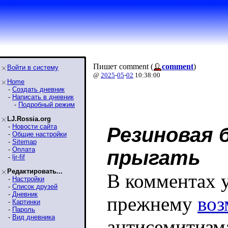
Пишет comment (
comment
)
Войти в систему
@
2025
-
05
-
02
10:38:00
Home
-
Создать дневник
-
Написать в дневник
-
Подробный режим
LJ.Rossia.org
-
Новости сайта
Резиновая 
-
Общие настройки
-
Sitemap
-
Оплата
прыгать
-
ljr-fif
Редактировать...
В комментах 
-
Настройки
-
Список друзей
-
Дневник
прежнему
воз
-
Картинки
-
Пароль
-
Вид дневника
антисемитизм