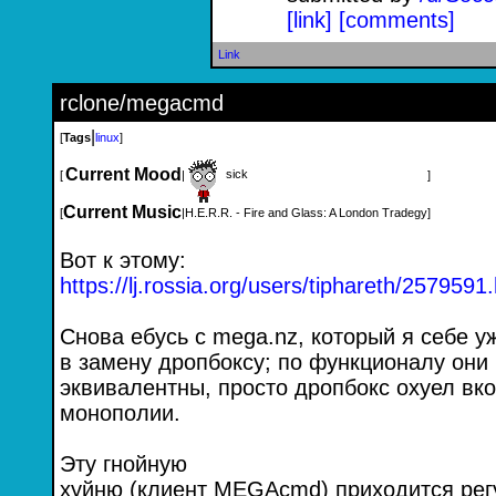
[link]
[comments]
Link
rclone/megacmd
|
[
Tags
linux
]
Current Mood
sick
[
|
]
Current Music
[
|
H.E.R.R. - Fire and Glass: A London Tradegy
]
Вот к этому:
https://lj.rossia.org/users/tiphareth/2
579591.
Снова ебусь с mega.nz, который я себе у
в замену дропбоксу; по функционалу они
эквивалентны, просто дропбокс охуел вко
монополии.
Эту гнойную
хуйню (клиент MEGAcmd) приходится рег