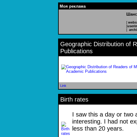
Моя реклама
Шанс
[
websi
[
useri
[
arch
Geographic Distribution of
Publications
Link
Birth rates
I saw this a day or two 
interesting. I had not e
less than 20 years.