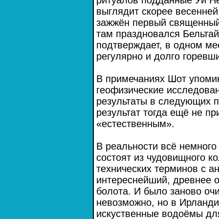
ритуалов подданные Уи Не
выглядит скорее весенней
зажжён первый священный
там праздновался Бельтайн
подтверждает, в одном ме
регулярно и долго горевши
В примечаниях Шот упоми
геофизические исследован
результаты в следующих п
результат тогда ещё не пр
«естественным».
В реальности всё немного 
состоят из чудовищного к
технических терминов с 
интереснейший, древнее о
болота. И было заново оч
невозможно, но в Ирланди
искуственные водоёмы для