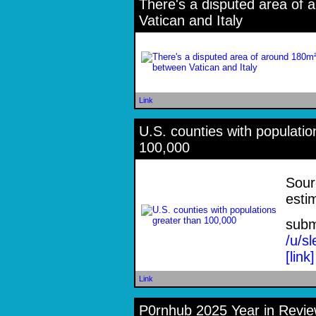
There's a disputed area of
Vatican and Italy
Link
U.S. counties with populatio
100,000
Sour
esti
subm
/u/s
[link]
Link
P0rnhub 2025 Year in Review