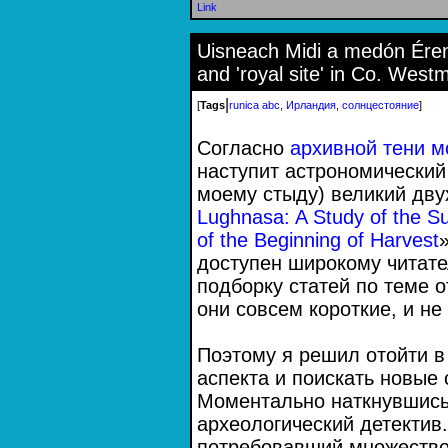
Link
Uisneach Midi a medón Érenn:
and 'royal site' in Co. West
|
[
Tags
runica abc
,
Ирландия
,
солнцестояние
]
Согласно
архивной тени м
наступит астрономический
моему стыду) великий дву
Lughnasa: A Study of the Sur
of the Beginning of Harvest
доступен широкому читат
подборку статей по теме 
они совсем короткие, и не
Поэтому я решил отойти в
аспекта и поискать новые 
Моментально наткнувшись
археологический детектив.
потребовавший множество 