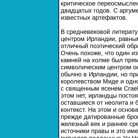
критическое переосмыслен
двадцатых годов. С аргум
известных артефактов.
В средневековой литерат
центром Ирландии, равны
отличный поэтический обра
Очень похоже, что один из
камней на холме был пря
символическим центром ос
обычно в Ирландии, но при
королевством Миде и одно
с священным ясенем Craeb
этом нет, ирландцы посто
оставшиеся от неолита и 
контекст. На этом и основ
прежде датированные брон
железный век и раннее ср
источники правы и это име