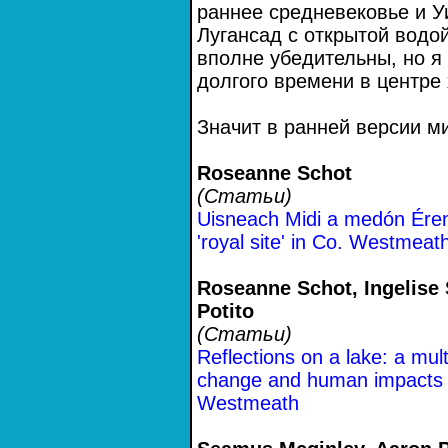
раннее средневековье и У
Лугансад с открытой водо
вполне убедительны, но я 
долгого времени в центре
Значит в ранней версии м
Roseanne Schot
(Статьи)
Uisneach Midi a medón Érenn:
'royal site' in Co. Westmeat
Roseanne Schot, Ingelise 
Potito
(Статьи)
Reflections on a lake: a mul
change and human impacts 
Westmeath