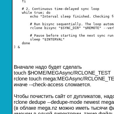
    fi

    # 2. Continuous time-delayed sync loop

    while true; do

        echo "Interval sleep finished. Checking f
        # Run bisync sequentially. The loop autom
        rclone bisync "$SYNC_DIR" "$REMOTE" --ver
        # Pause before starting the next sync run

        sleep "$INTERVAL"

    done

Вначале надо будет сделать
touch $HOME/MEGAsync/RCLONE_TEST
rclone touch mega:MEGAsync/RCLONE_T
иначе --check-access сломается.
Чтобы почистить сайт от дупликатов, над
rclone dedupe --dedupe-mode newest me
(в облаке mega.nz можно иметь тысячи ф
именем в одной директории, такие файл