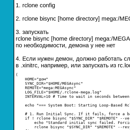
1. rclone config
2. rclone bisync [home directory] mega:/ME
3. запускать
rclone bisync [home directory] mega:/MEGA
по необходимости, демона у нее нет
4. Если нужен демон, должно работать 
в .xinitrc, например, или запускать из rc.lo
(

    HOME="дом"

    SYNC_DIR="$HOME/MEGAsync"

    REMOTE="mega:MEGAsync"

    LOG_FILE="$HOME/.rclone-mega.log"

    INTERVAL=10 # Time to wait in seconds between 
    echo "=== System Boot: Starting Loop-Based Rc
    # 1. Run Initial Sync. If it fails, force a b
    if ! rclone bisync "$SYNC_DIR" "$REMOTE" --ve
        echo "Standard initial sync failed. Forci
        rclone bisync "$SYNC_DIR" "$REMOTE" --res