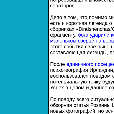
соавторов.
Дело в том, что помимо м
есть и короткая легенда о
сборниках «Dindshenchas/
фрагменту,
бога ударили к
маленьком озерце на вер
этого события своё нынеш
составляющая легенды, по
После
единичного посеще
психогеография Ирландии,
воспользовался поводом 
потенциальную точку буду
Уснех в целом и данное оз
По поводу всего ритуальн
обзорная статья Розанны Ш
новых фотографий, но осн