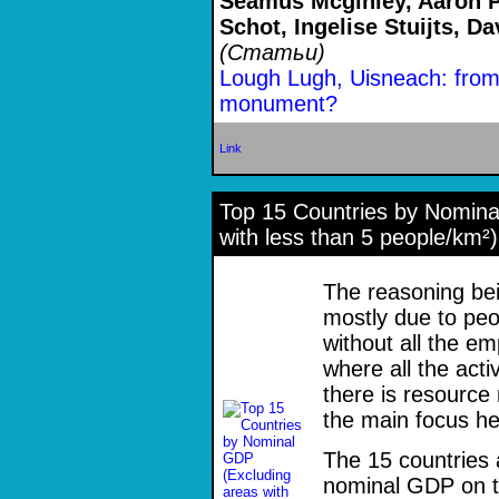
Seamus Mcginley, Aaron P
Schot, Ingelise Stuijts, D
(Статьи)
Lough Lugh, Uisneach: from 
monument?
Link
Top 15 Countries by Nomina
with less than 5 people/km²)
The reasoning bei
mostly due to pe
without all the e
where all the acti
there is resource
the main focus he
The 15 countries 
nominal GDP on t