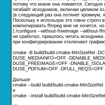
потому что иначе она ломается. Сегодня 
гигабайт исходников, включая целиком icu
(в следующий раз она потянет хромиум, я
Поскольку я использую это говно строго 
компилировать ffmpeg мне не хочется, но
(./configure --without-freeimage --without-f
не сработал, пришлось читать исходник
при конфигурировании отключают график
cmake -B build/build-cmake-MinSizeRel 
DUSE_MEDIAINFO=OFF -DENABLE_MEDI
DUSE_FREEIMAGE=OFF -DNABLE_ISOLA
DUSE_PDFIUM=OFF -DFULL_REQS=OFF
Дальше
cmake --build build/build-cmake-MinSizeRel
и
cmake --install build/build-cmake-MinSizeRe