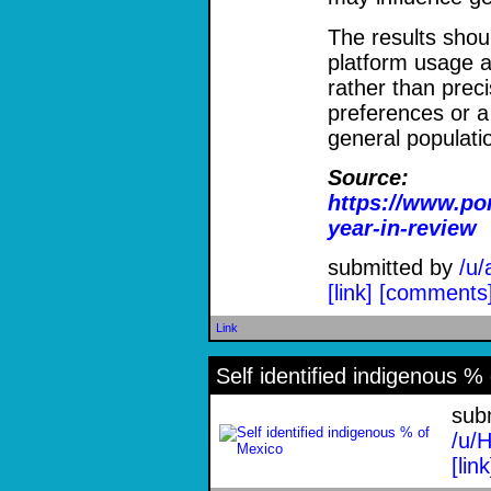
The results shou
platform usage a
rather than prec
preferences or a 
general populati
Source:
https://www.po
ye
ar-in-review
submitted by
/u
[link]
[comments
Link
Self identified indigenous %
sub
/u/
[link