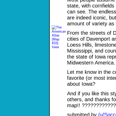
state, with cornfields
can see. The endless
are indeed iconic, bu
amount of variety as 
From the streets of D
cities of Davenport 
Loess Hills, limeston
Mississippi, and coun
the state of Iowa rep
Midwestern America.
Let me know in the 
favorite (or most inte
about Iowa?
And if you like this s
others, and thanks fo
map!! ????????????️
submitted by
/u/Socc