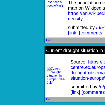
The population den
map on Wikipedia
https://en.wikiped
density
submitted by
/u/
[link]
[comments]
Link
Current drought situation in
Source:
https://
centre.ec.europ
drought-observa
situation-europe
submitted by
/u
[link]
[comments
Link