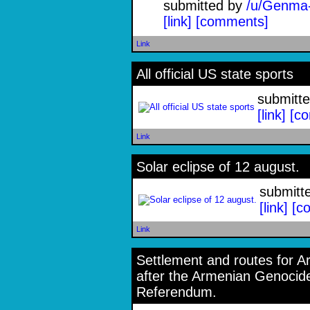
submitted by
/u/Genma
[link]
[comments]
Link
All official US state sports
submitt
[link]
[c
Link
Solar eclipse of 12 august.
submitt
[link]
[c
Link
Settlement and routes for A
after the Armenian Genocide
Referendum.