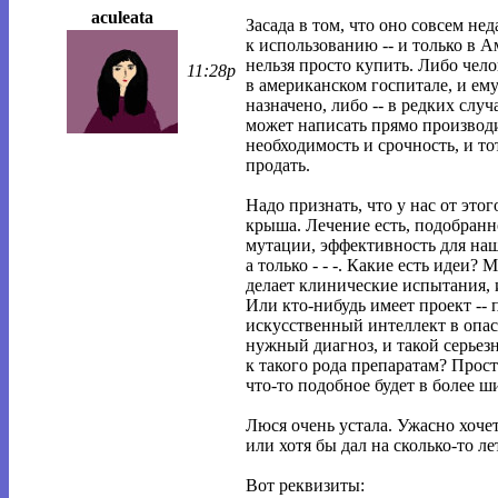
aculeata
Засада в том, что оно совсем не
к использованию -- и только в А
нельзя просто купить. Либо чело
11:28p
в американском госпитале, и ем
назначено, либо -- в редких случ
может написать прямо производи
необходимость и срочность, и то
продать.
Надо признать, что у нас от этог
крыша. Лечение есть, подобран
мутации, эффективность для наш
а только - - -. Какие есть идеи? 
делает клинические испытания, 
Или кто-нибудь имеет проект -- 
искусственный интеллект в опа
нужный диагноз, и такой серьезн
к такого рода препаратам? Прост
что-то подобное будет в более 
Люся очень устала. Ужасно хочет
или хотя бы дал на сколько-то л
Вот реквизиты: