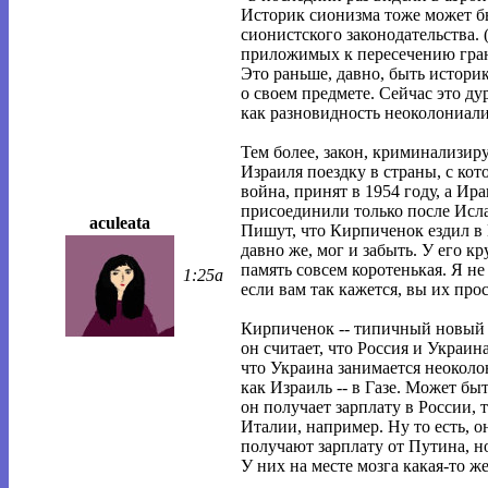
Историк сионизма тоже может бы
сионистского законодательства. 
приложимых к пересечению грани
Это раньше, давно, быть историк
о своем предмете. Сейчас это д
как разновидность неоколониали
Тем более, закон, криминализи
Израиля поездку в страны, с ко
война, принят в 1954 году, а Ира
присоединили только после Исл
aculeata
Пишут, что Кирпиченок ездил в 
давно же, мог и забыть. У его 
память совсем коротенькая. Я не
1:25a
если вам так кажется, вы их про
Кирпиченок -- типичный новый 
он считает, что Россия и Украин
что Украина занимается неоколо
как Израиль -- в Газе. Может быт
он получает зарплату в России, 
Италии, например. Ну то есть, о
получают зарплату от Путина, но
У них на месте мозга какая-то же