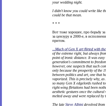
your wedding night.
I didn't know you could write like th
could be that mean.
* * *
Вот тоже хорошее, про борьбу за
за цензуру в 2000-е, в исполнен
притом.
...Much of Gen X art flirted with th
of the extreme right, but always fro
point of ironic distance. It was easy
generation's commitment to freedom
however, one suspects that such co
only because the prosperity of the 1
between politics and art, one that h
vaporized. This is precisely why, as 
so many Gen X edgelords rushed to c
right-wing flirtations had been not
aesthetic gestures once the cultural
melted away and were replaced by t
The late
Steve Albini
devolved from 