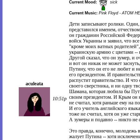
Current Mood:
sick
Current Music:
Pink Floyd - ATOM 
Дети записывают ролики. Один,
представился именем, отчеством 
он гражданин Российской Федер
войск Украины и заявил, что вс
"кроме моих ватных родителей",
украинскую армию с цветами -- 
Другой сказал, что он зумер, и 
и вот он никак не может заснуть,
Путину, что он его не любит и н
его президентом. И правительст
распустит правительство. И что 
aculeata
своего сверстника, и ни одну т
Шамана, которая любила бы Пути
своим президентом. И Крым он н
10:51p
не считал, хотя раньше ему на п
И его учитель английского языка 
тоже не считал, хотя он уже стар
А зумеры и подавно -- никто не
Это правда, конечно, молодежь 
жалует Путина -- хотя исключен