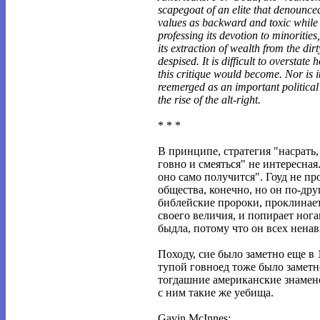
scapegoat of an elite that denounce
values as backward and toxic while 
professing its devotion to minorities
its extraction of wealth from the dirty 
despised. It is difficult to overstate 
this critique would become. Nor is i
reemerged as an important political
the rise of the alt-right.
* * *
В принципе, стратегия "насрать
говно и смеяться" не интересная
оно само получится". Гоуд не пр
общества, конечно, но он по-друг
библейские пророки, проклинае
своего величия, и попирает ног
быдла, потому что он всех ненав
Походу, сие было заметно еще в 
тупой говноед тоже было заметно
тогдашние американские знамен
с ним такие же уебища.
Gavin McInnes: