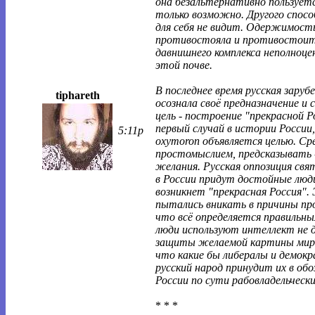
она безальтернативно пользуетс
только возможно. Другого спосо
для себя не видит. Одержимость
противостояла и противостоит
давнишнего комплекса неполноц
этой почве.
В последнее время русская заруб
tiphareth
осознала своё предназначение и 
цель - построение "прекрасной Р
первый случай в истории России,
5:11p
oxymoron объявляется целью. С
простомыслием, предсказывать -
желания. Русская оппозиция свят
в России придут достойные люди
возникнет "прекрасная Россия". 
пытались вникать в причины пр
что всё определяется правильн
люди используют интеллект не д
защиты желаемой картины мира
что какие бы либералы и демокр
русский народ принудит их в об
России по сути рабовладельческ
* * *