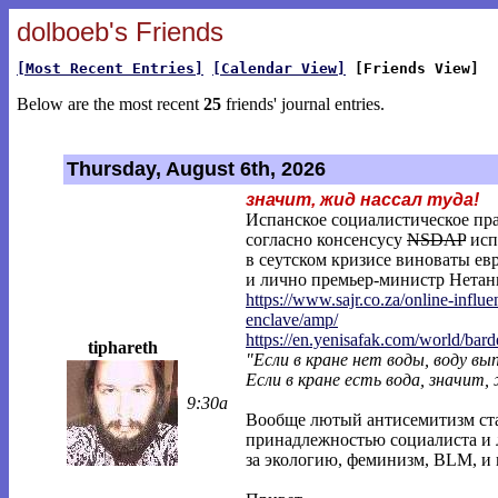
dolboeb's Friends
[Most Recent Entries]
[Calendar View]
[Friends View]
Below are the most recent
25
friends' journal entries.
Thursday, August 6th, 2026
значит, жид нассал туда!
Испанское социалистическое пра
согласно консенсусу
NSDAP
исп
в сеутском кризисе виноваты ев
и лично премьер-министр Нетань
https://www.sajr.co.za/online-influe
encl
ave/amp/
https://en.yenisafak.com/world/bar
tiphareth
"Если в кране нет воды, воду в
Если в кране есть вода, значит,
9:30a
Вообще лютый антисемитизм ста
принадлежностью социалиста и л
за экологию, феминизм, BLM, и 