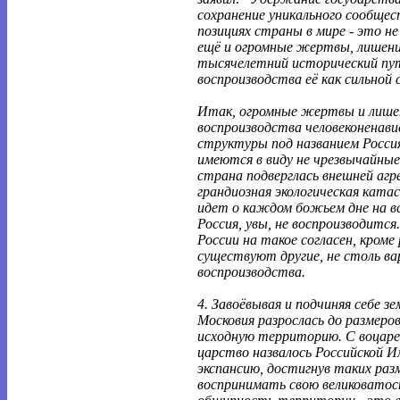
сохранение уникального сообщес
позициях страны в мире - это н
ещё и огромные жертвы, лишени
тысячелетний исторический пут
воспроизводства её как сильной
Итак, огромные жертвы и лишен
воспроизводства человеконенав
структуры под названием Росси
имеются в виду не чрезвычайные 
страна подверглась внешней агре
грандиозная экологическая катас
идет о каждом божьем дне на вс
Россия, увы, не воспроизводится.
России на такое согласен, кроме 
существуют другие, не столь ва
воспроизводства.
4. Завоёвывая и подчиняя себе з
Московия разрослась до размеро
исходную территорию. С воцаре
царство назвалось Российской 
экспансию, достигнув таких раз
воспринимать свою великоватост