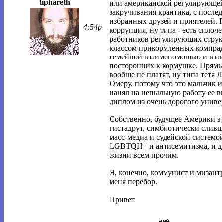
tiphareth
или американской регулирующей
закручивания крантика, с посл
избранных друзей и приятелей. 
4:54p
коррупция, ну типа - есть спло
работников регулирующих струк
классом прикормленных компрад
семейной взаимопомощью и вза
посторонних к кормушке. Прямых
вообще не платят, ну типа тетя
Омеру, потому что это мальчик 
нанял на непыльную работу ее в
диплом из очень дорогого униве
Собственно, будущее Америки эт
гистадрут, симбиотически слив
масс-медиа и судейской системой
LGBTQH+ и антисемитизма, и д
жизни всем прочим.
Я, конечно, коммунист и мизантр
меня перебор.
Привет