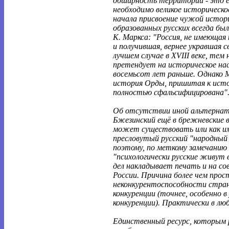
обширность территории - это ещ
необходимо великое историческо
начала присвоение чужой истор
образованных русских всегда был
К. Маркса: "Россия, не имеющая 
и получившая, вернее укравшая с
лучшем случае в XVIII веке, тем н
претендует на историческое нас
восемьсот лет раньше. Однако М
история Орды, пришитая к исто
полностью сфальсифицирована"
Об отсутствии иной альтернат
Бжезинский ещё в брежневские 
может существовать или как им
пресловутый русский "народный
поэтому, по меткому замечанию
"психологически русские живут 
дел накладывает печать и на с
России. Причина более чем прос
неконкурентоспособности стран
конкуренции (точнее, особенно в
конкуренции). Практически в лю
Единственный ресурс, которым 