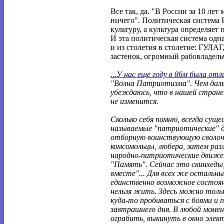
Все так, да. "В России за 10 лет 
ничего". Политическая система 
культуру, а культура определяет
И эта политическая система одна 
и из столетия в столетие: ГУЛАГ
застенок, огромный рабовладель
...У нас еще году в 86м была отл
"Волна Патриотизма". Чем дал
убеждаюсь, что в нашей стране 
не изменится.
Сколько себя помню, всегда сущ
называемые "патриотические" 
отборную воинствующую сволоч
комсомольцы, любера, затем раз
народно-патриотические движе
"Память". Сейчас это скинхеды,
вместе"... Для всех же остальн
единственно возможное состояни
нельзя жить. Здесь можно толь
куда-то пробиваться с боями и 
завтрашнего дня. В любой моме
ограбить, выкинуть в окно эле