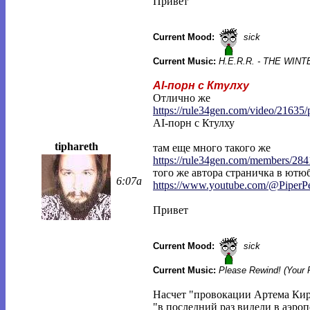
Привет
Current Mood:
sick
Current Music:
H.E.R.R. - THE WI
AI-порн с Ктулху
Отлично же
https://rule34gen.com/video/21635/
AI-порн с Ктулху
tiphareth
там еще много такого же
https://rule34gen.com/members/284
того же автора страничка в ютюб
6:07a
https://www.youtube.com/@PiperP
Привет
Current Mood:
sick
Current Music:
Please Rewind! (Your 
Насчет "провокации Артема Кир
"в последний раз видели в аэро