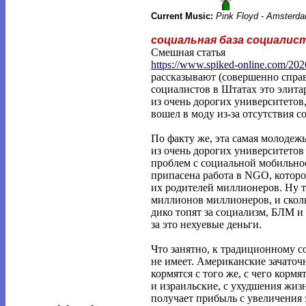
Current Music:
Pink Floyd - Amsterda
социальная база социалис
Смешная статья
https://www.spiked-online.com/202
рассказывают (совершенно справ
социалистов в Штатах это элит
из очень дорогих университетов,
вошел в моду из-за отсутствия 
По факту же, эта самая молодеж
из очень дорогих университетов
проблем с социальной мобильнос
припасена работа в NGO, которо
их родителей миллионеров. Ну т
миллионов миллионеров, и скольк
дико топят за социализм, БЛМ и 
за это нехуевые деньги.
Что занятно, к традиционному 
не имеет. Американские зачато
кормятся с того же, с чего корм
и израильские, с ухудшения жиз
получает прибыль с увеличения 