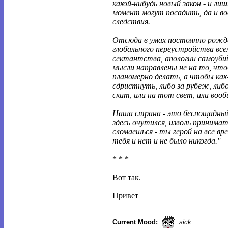
какой-нибудь новый закон - и ли
момент могут посадить, да и во
следствия.
Отсюда в умах постоянно рож
глобального переустройства все
сектантства, апологии самоуби
мысли направлены не на то, чт
планомерно делать, а чтобы как
сдристнуть, либо за рубеж, либо
скит, или на тот свет, или вооб
Наша страна - это беспощадный
здесь очутился, изволь принимать
сломаешься - ты герой на все вре
тебя и нет и не было никогда.''
* * *
Вот так.
Привет
Current Mood:
sick