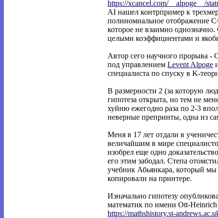
https://xcancel.com/__alpoge__/stat
AI нашел контрпример к трехмер
полиномиальное отображение C^
которое не взаимно однозначно. 
целыми коэффициентами и якоби
Автор сего научного прорыва - C
под управлением
Levent Alpoge
специалиста по спуску в K-теор
В размерности 2 (за которую лю
гипотеза открыта, но тем не мен
хуйню ежегодно раза по 2-3 вп
неверные препринты, одна из с
Меня в 17 лет отдали в учениче
величайшим в мире специалистом
изобрел еще одно доказательство
его этим забодал. Степа отомсти
учебник Абьянкара, который мы
копировали на принтере.
Изначально гипотезу опубликова
математик по имени Ott-Heinrich 
https://mathshistory.st-andrews.ac.