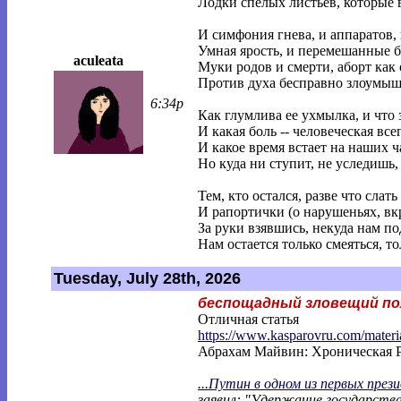
Лодки спелых листьев, которые в
И симфония гнева, и аппаратов, 
Умная ярость, и перемешанные б
aculeata
Муки родов и смерти, аборт как
Против духа бесправно злоумыш
6:34p
Как глумлива ее ухмылка, и что з
И какая боль -- человеческая все
И какое время встает на наших ч
Но куда ни ступит, не уследишь
Тем, кто остался, разве что слат
И рапортички (о нарушеньях, вк
За руки взявшись, некуда нам по
Нам остается только смеяться, то
Tuesday, July 28th, 2026
беспощадный зловещий по
Отличная статья
https://www.kasparovru.com/materi
Абрахам Майвин: Хроническая 
...Путин в одном из первых през
заявил: "Удержание государств