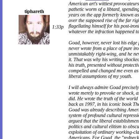
American art's wittiest provocateurs
pathetic worm of a libtard, spending
tiphareth
years on the app formerly known as
over the supposed rise of the far rig
flagellating himself for his post-iron
1:33p
whatever the infraction happened to
Goad, however, never lost his edge 
never wrote from a place of pure ir
unmistakably right-wing, and he ne
it. That was why his writing shocke
his truth, presented without protect
compelled and changed me even as I 
liberal assumptions of my youth.
I will always admire Goad precisel
wrote merely to provoke or shock, as
did. He wrote the truth of the world 
back as 1997, in his iconic book T
Goad was already describing Ameri
system of profound cultural repress
argued that the liberal establishmen
politics and cultural elitism to obsc
exploitation of ordinary working-cl
Americans. For Goad, the "redneck