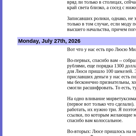
вряд ли только в столицах, сейча
край света близко, а сосед с ниж
Записавших ролики, однако, не 
только в том случае, если моду 
высшего начальства, причем пог
Monday, July 27th, 2026
Вот что у нас есть про Люсю Ми
Во-первых, спасибо вам -- собра
рублями, еще порядка 1300 долл
для Люси пришло 100 шекелей. 
приславших деньги у нас есть п
мы бесконечно признательны, хот
смогли расшифровать. То есть, ту
На одно вливание мирветуксима
(первое вот только что сделали)
работать, их нужно три. Я поэт
ссылки, по которым желающие мо
спасибо вам колоссальное.
Во-вторых: Люсе пришлось на н