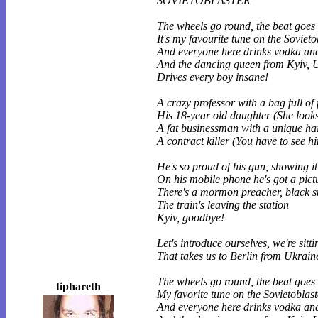
SOVIETOBLASTER
The wheels go round, the beat goes 
It's my favourite tune on the Sovieto
And everyone here drinks vodka an
And the dancing queen from Kyiv, 
Drives every boy insane!
A crazy professor with a bag full of
His 18-year old daughter (She look
A fat businessman with a unique hai
A contract killer (You have to see h
He's so proud of his gun, showing i
On his mobile phone he's got a pictu
There's a mormon preacher, black su
The train's leaving the station
Kyiv, goodbye!
Let's introduce ourselves, we're sitti
That takes us to Berlin from Ukrain
The wheels go round, the beat goes 
tiphareth
My favorite tune on the Sovietoblast
And everyone here drinks vodka an