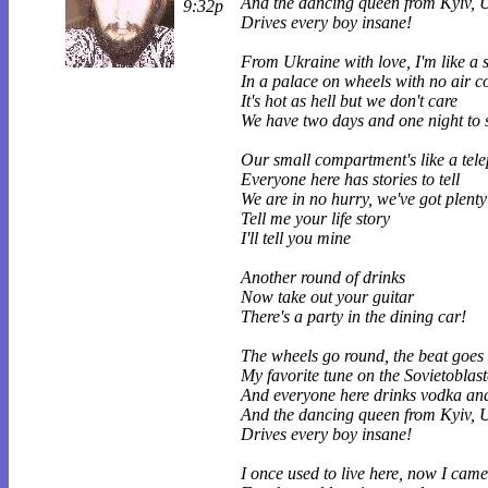
And the dancing queen from Kyiv, 
9:32p
Drives every boy insane!
From Ukraine with love, I'm like a 
In a palace on wheels with no air c
It's hot as hell but we don't care
We have two days and one night to 
Our small compartment's like a tele
Everyone here has stories to tell
We are in no hurry, we've got plenty
Tell me your life story
I'll tell you mine
Another round of drinks
Now take out your guitar
There's a party in the dining car!
The wheels go round, the beat goes 
My favorite tune on the Sovietoblast
And everyone here drinks vodka an
And the dancing queen from Kyiv, 
Drives every boy insane!
I once used to live here, now I cam