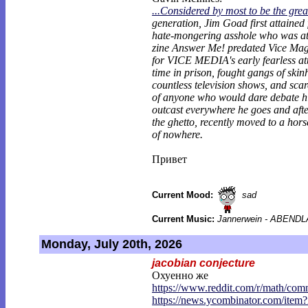
...Considered by most to be the grea
generation, Jim Goad first attained
hate-mongering asshole who was at
zine Answer Me! predated Vice Mag
for VICE MEDIA's early fearless att
time in prison, fought gangs of ski
countless television shows, and scare
of anyone who would dare debate h
outcast everywhere he goes and after
the ghetto, recently moved to a hors
of nowhere.
Привет
Current Mood:
sad
Current Music:
Jannerwein - ABEND
Monday, July 20th, 2026
jacobian conjecture
Охуенно же
https://www.reddit.com/r/math/co
https://news.ycombinator.com/item