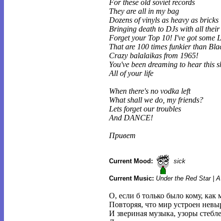
For these old soviet records
They are all in my bag
Dozens of vinyls as heavy as bricks
Bringing death to DJs with all their 
Forget your Top 10! I've got some 
That are 100 times funkier than Bl
Crazy balalaikas from 1965!
You've been dreaming to hear this s
All of your life
When there's no vodka left
What shall we do, my friends?
Lets forget our troubles
And DANCE!
Привет
Current Mood:
sick
Current Music:
Under the Red Star | 
О, если б только было кому, как
Повторяя, что мир устроен невы
И звериная музыка, узоры стебле