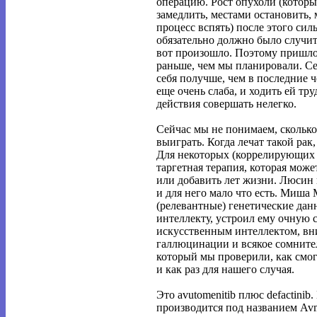
операцию. Рост опухоли (которы
замедлить, местами остановить, 
процесс вспять) после этого сил
обязательно должно было случить
вот произошло. Поэтому пришло
раньше, чем мы планировали. С
себя получше, чем в последние ч
еще очень слаба, и ходить ей тру
действия совершать нелегко.
Сейчас мы не понимаем, сколько
выиграть. Когда лечат такой рак
Для некоторых (коррелирующих 
таргетная терапия, которая може
или добавить лет жизни. Люсин 
и для него мало что есть. Миша
(релевантные) генетические да
интеллекту, устроил ему очную 
искусственным интеллектом, в
галлюцинации и всякое сомнител
который мы проверили, как смогл
и как раз для нашего случая.
Это avutomenitib плюс defactinib
производится под названием Avm