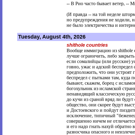
-- В Рио часто бывает ветер, -- 
(И правда -- на той неделе штор
но предупреждения не ходили, н
не было электричества и интерне
Tuesday, August 4th, 2026
shithole countries
Вообще иммиграцию из shithole c
лучше ограничить, либо закрыть
если сомалийцы (или русские) ус
говно, ужас и адский беспредел
предположить, что они устроят г
беспредел с пытками там, куда 
бывают, скажем, борец с ислам
богохульник из исламской стран
ненавидящий классическую русс
до кучи из сраной вряд ли буду
общество, они скорее будут выст
и Достоевского и пойдут пиздит
исключение, типичный "беженец" 
совершенно ничем не отличается
и его надо гнать нахуй обратно в 
разносчика опасного и неизлечи