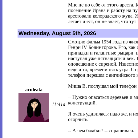
Мне не по себе от этого ареста. К
посещение Ирана и работу на п
арестовали колорадского жука. 
летает и ест, он не знает, что тут 
Wednesday, August 5th, 2026
Смотрю фильм 1954 года из жиз
Генри IV Болингброка. Его, как 
припадки и галантные рыцари, н
наступал уже пятнадцатый век. 
оповещение с сиреной. Известно
ведь и то, времени пять утра. Ст
телефон перешел с английского 
Миша В. послушал мой телефон 
aculeata
-- Нужно опасаться деревьев и 
конструкций.
11:41a
Я очень удивилась: надо же, и и
огорчить.
-- А чем бомбят? -- спрашиваю.