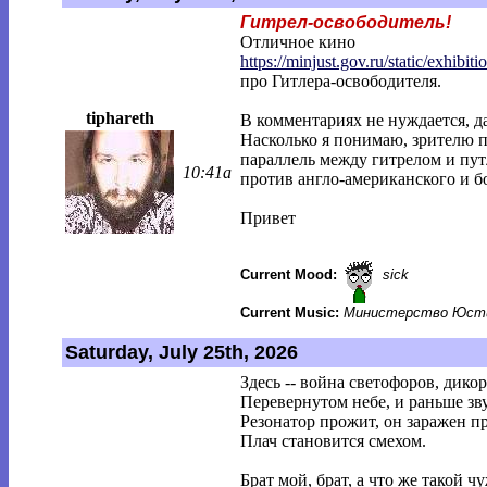
Гитрел-освободитель!
Отличное кино
https://minjust.gov.ru/static/exhibitio
про Гитлера-освободителя.
tiphareth
В комментариях не нуждается, да
Насколько я понимаю, зрителю п
параллель между гитрелом и пу
10:41a
против англо-американского и б
Привет
Current Mood:
sick
Current Music:
Министерство Юсти
Saturday, July 25th, 2026
Здесь -- война светофоров, дик
Перевернутом небе, и раньше зву
Резонатор прожит, он заражен п
Плач становится смехом.
Брат мой, брат, а что же такой 