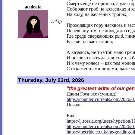
Смерть еще не пришла, а уже то
aculeata
Собирают гроб на колесиках и х
На ходу, на железных тропах,
1:43p
Проходящих гору насквозь и зас
Перевернутом, не доходя до седь
Где среди сверкающих рыб, гн
В лаве плавает сатана,
А казалось, не то чтоб мало греш
И неловко взять да зависнуть в 
И к чему колеса -- как тем моло
С искаженными лицами, даже м
Thursday, July 23rd, 2026
"the greatest writer of our ge
Джим Гоуд все (суицид):
https://counter-currents.com/2026/0
Печаль.
Еще
https://lj.rossia.org/users/hyperion/1
https://counter-currents.com/2026/0
https://thecritic.co.uk/the-goading-li