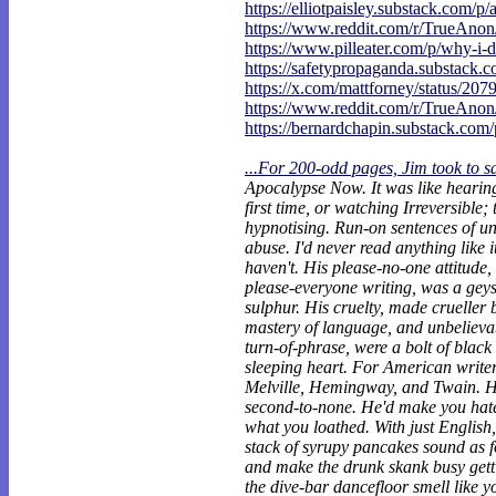
https://elliotpaisley.substack.com/p/
https://www.reddit.com/r/TrueAno
https://www.pilleater.com/p/why-i-d
https://safetypropaganda.substack.c
https://x.com/mattforney/status/207
https://www.reddit.com/r/TrueAno
https://bernardchapin.substack.com/p
...For 200-odd pages, Jim took to s
Apocalypse Now. It was like heari
first time, or watching Irreversible;
hypnotising. Run-on sentences of un
abuse. I'd never read anything like it.
haven't. His please-no-one attitude, 
please-everyone writing, was a geys
sulphur. His cruelty, made crueller 
mastery of language, and unbelievab
turn-of-phrase, were a bolt of black
sleeping heart. For American writers
Melville, Hemingway, and Twain. His
second-to-none. He'd make you hat
what you loathed. With just English
stack of syrupy pancakes sound as f
and make the drunk skank busy gett
the dive-bar dancefloor smell like 