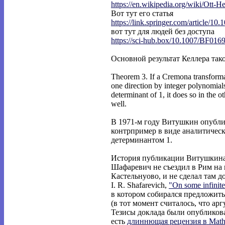
https://en.wikipedia.org/wiki/Ott-He
Вот тут его статья
https://link.springer.com/article/10.
вот тут для людей без доступа
https://sci-hub.box/10.1007/BF016
Основной результат Келлера так
Theorem 3. If a Cremona transformat
one direction by integer polynomial
determinant of 1, it does so in the ot
well.
В 1971-м году Витушкин опубли
контрпример в виде аналитическ
детерминантом 1.
История публикации Витушкина 
Шафаревич не съездил в Рим на
Кастельнуово, и не сделал там д
I. R. Shafarevich,
"On some infinit
в котором собирался предложить
(в тот момент считалось, что арг
Тезисы доклада были опубликова
есть
длиннющая рецензия в Math