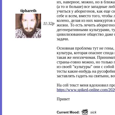
их, наверное, можно, но в ближ
(а то и больше) все западные ли
tiphareth
учиться у аборигенов, как еще 
себе и всем, вместо того, чтобы
колено, делая из них манкуртов 
11:32p
жизни. То есть лечить абориген
дегенеративными культурами, ту
цивилизованное общество даже н
задачи.
Основная проблема тут не гены,
культура, которая опаснее спида
такая же неизлечимая. Принима
страны-говно можно, но только 
из своей "культуры" они с собой
тесты какие-нибудь на русофоб
заставлять гадить на святыни, во
На сей текст меня вдохновил пр
https://www.spiked-online.com/202
Привет
Current Mood:
sick