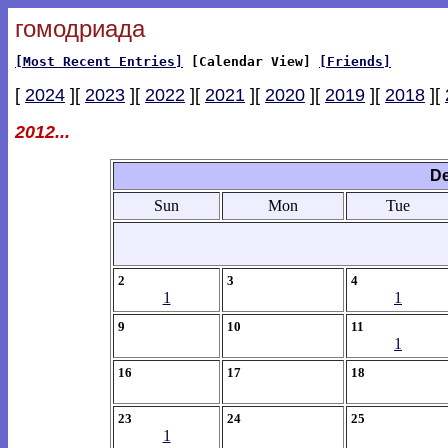
гомодриада
[Most Recent Entries]
[Calendar View]
[Friends]
[
2024
][
2023
][
2022
][
2021
][
2020
][
2019
][
2018
][
2012...
De
Sun
Mon
Tue
2
3
4
1
1
9
10
11
1
16
17
18
23
24
25
1