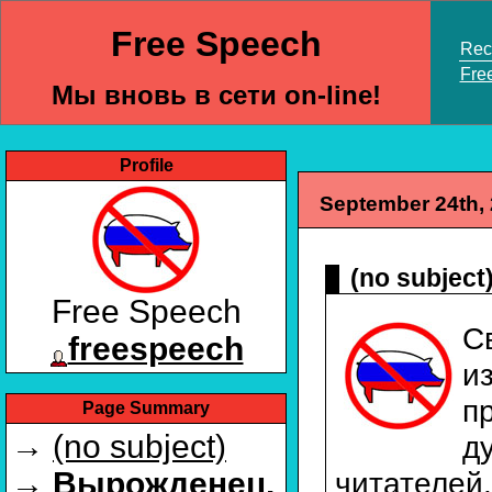
Free Speech
Rece
Fre
Мы вновь в сети on-line!
Profile
September 24th,
(no subject
Free Speech
С
freespeech
и
п
Page Summary
→
(no subject)
д
читателей
→
Вырожденец.