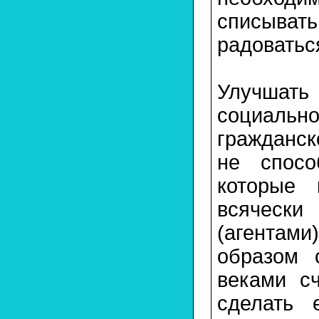
списывать
радоватьс
Улучшать
социаль
гражданск
не спосо
которые 
всяческ
(агентам
образом 
веками с
сделать 