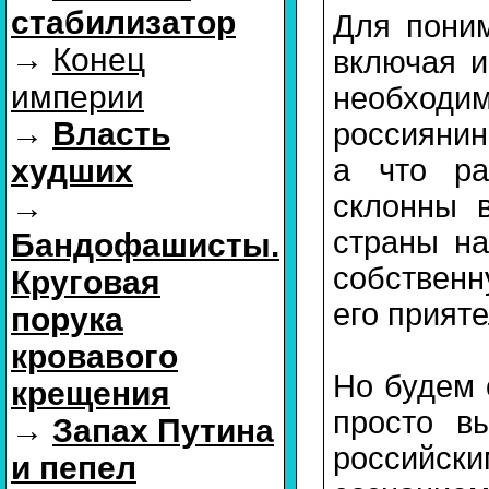
стабилизатор
Для поним
→
Конец
включая и
империи
необходи
→
Власть
россиянин,
а что ра
худших
склонны 
→
страны на
Бандофашисты.
собственн
Круговая
его прияте
порука
кровавого
Но будем 
крещения
просто в
→
Запах Путина
российс
и пепел