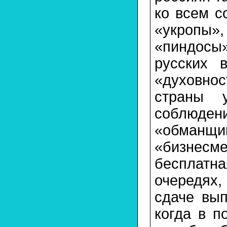
ко всем с
«укропы
«пиндосы
русских 
«духовно
страны у
соблюдени
«обманщ
«бизнесм
бесплатна
очередях,
сдаче вып
когда в п