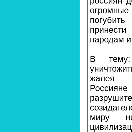
россиян д
огромны
погубить
принести
народам и
В тему:
уничтожит
жалея
Россияне
разрушит
созидател
миру н
цивилиза