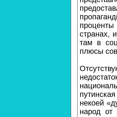
предоста
пропаганд
проценты 
странах, 
там в соц
плюсы сов
Отсутств
недостато
национал
путинская
некоей «д
народ от