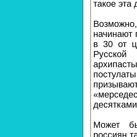
такое эта
Возможно
начинают 
в 30 от 
Русско
архипаст
постулат
призываю
«мерсед
десяткам
Может бы
россиян т