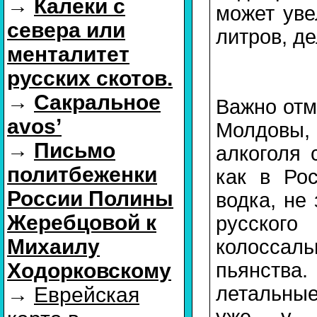
→
Калеки с
может уве
севера или
литров, д
менталитет
русских скотов.
→
Сакральное
Важно отм
avos’
Молдовы, 
→
Письмо
алкоголя 
политбеженки
как в Ро
России Полины
водка, не
Жеребцовой к
русского
Михаилу
колоссал
пьянства
Ходорковскому
летальные
→
Еврейская
уже у 1