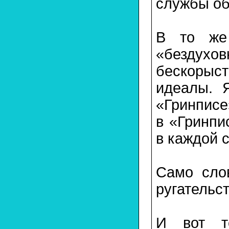
службы о
В то же
«бездухов
бескорыст
идеалы. 
«Гринписе
в «Гринпи
в каждой 
Само сло
ругательс
И вот т