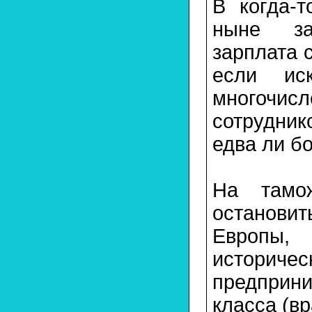
В когда-т
ныне за
зарплата 
если иск
многочисл
сотрудник
едва ли б
На тамо
остановит
Европы,
истори
предприн
класса (вр