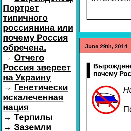
Портрет
типичного
россиянина или
почему Россия
обречена.
June 29th, 2014
→
Отчего
Вырожден
Россия звереет
почему Рос
на Украину
→
Генетически
Н
искалеченная
нация
П
→
Терпилы
→
Заземли