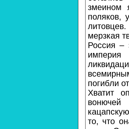
змеином 
поляков, 
литовцев
мерзкая т
Россия – 
империя
ликвидаци
всемирны
погибли от
Хватит о
вонючей 
кацапску
то, что о