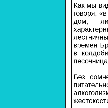
Как мы ви
говоря, «
дом, л
характе
лестничн
времен Бр
в колдоб
песочница
Без сомн
питател
алкогол
жестокост