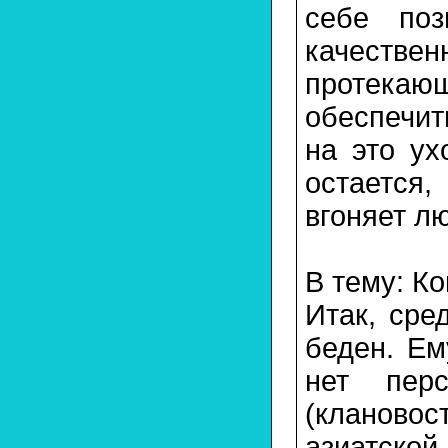
себе поз
качествен
протекаю
обеспечит
на это ух
остается
вгоняет л
В тему: К
Итак, сре
беден. Ем
нет пер
(кланово
азиатской