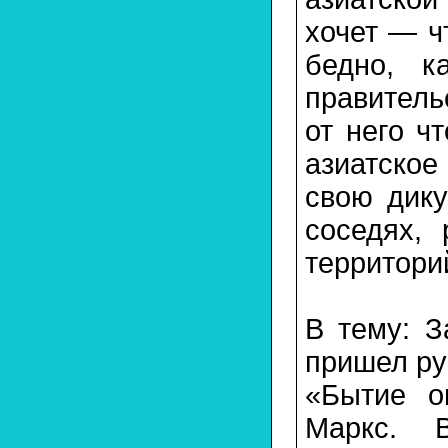
хочет — ч
бедно, к
правитель
от него ч
азиатское
свою дик
соседях,
территори
В тему: З
пришел ру
«Бытие о
Маркс. 