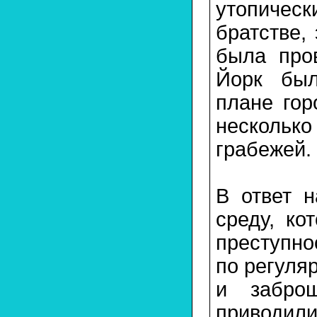
утопическ
братстве,
была про
Йорк был
плане гор
нескольк
грабежей.
В ответ н
среду, ко
преступн
по регуля
и забро
приводил