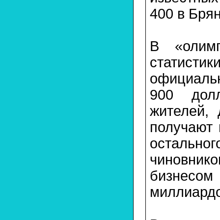
400 в Брян
В «олимп
статисти
официаль
900 дол
жителей,
получают 
остально
чиновни
бизнесом
миллиардо