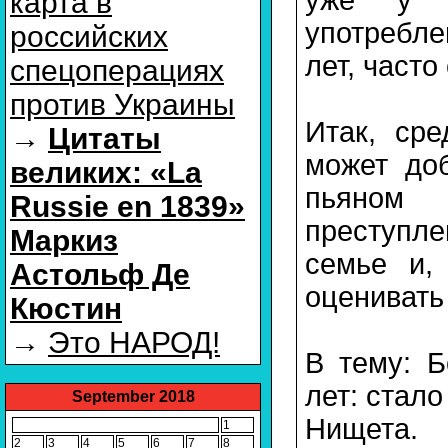
карта в
употребле
российских
лет, часто
спецоперациях
против Украины
Итак, ср
→
Цитаты
может доб
великих: «La
пьяном 
Russie en 1839»
преступле
Маркиз
семье и,
Астольф Де
оценивать
Кюстин
→
Это НАРОД!
В тему: 
лет: стало
September 2018
Нищета. 
1
2
3
4
5
6
7
8