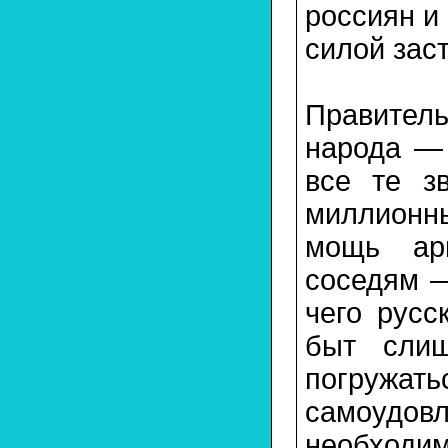
россиян и 
силой зас
Правител
народа — 
все те з
миллионн
мощь арм
соседям —
чего русс
быт слиш
погру
самоудо
необходи