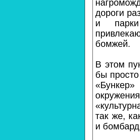
нагромож
дороги ра
и парк
привлека
бомжей.
В этом пу
бы просто
«Бункер»
окружени
«культурн
так же, к
и бомбард