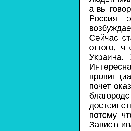
а вы гово
Россия – 
возбуждае
Сейчас ст
оттого, ч
Украина.
Интересн
провинци
почет ока
благород
достоинст
потому чт
Завистли