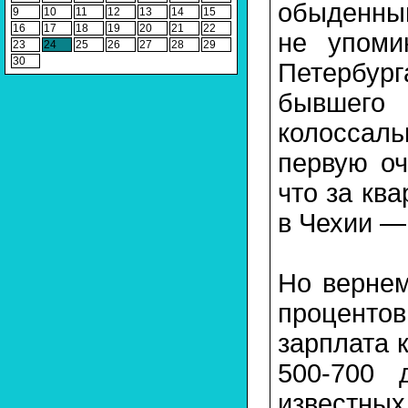
обыденным
9
10
11
12
13
14
15
16
17
18
19
20
21
22
не упоми
23
24
25
26
27
28
29
30
Петербур
бывшего
колоссаль
первую оч
что за кв
в Чехии —
Но вернем
проценто
зарплата 
500-700 
известных