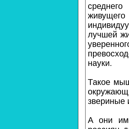
среднего
живущего 
индивиду
лучшей жи
уверенног
превосход
науки.
Такое мыш
окружающи
звериные 
А они им