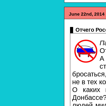
June 22nd, 2014
Отчего Рос
П
О
А
с
бросаться
не в тех к
О каких 
Донбассе?
людей мил