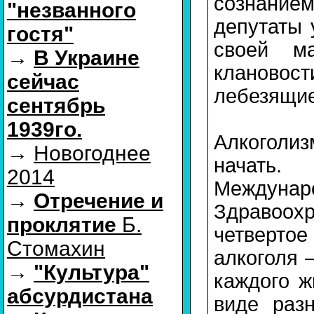
сознание
"незванного
депутаты 
гостя"
своей м
→
В Украине
клановост
сейчас
лебезящие
сентябрь
1939го.
Алкоголиз
→
Новогоднее
начать
2014
Между
→
Отречение и
Здравоохр
проклятие
Б.
четверто
Стомахин
алкоголя 
→
"Культура"
каждого ж
абсурдистана
виде раз