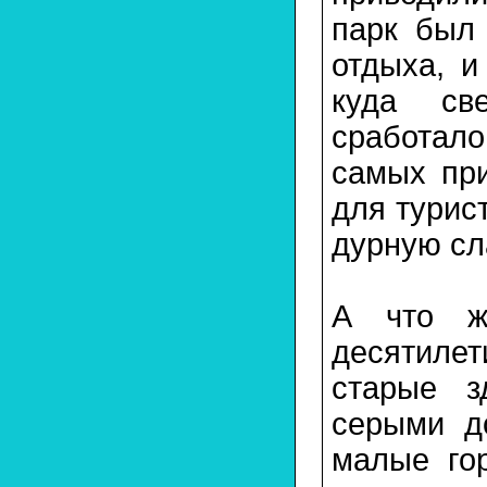
парк был
отдыха, и
куда св
сработало
самых при
для турис
дурную сл
А что ж
десятиле
старые з
серыми д
малые го