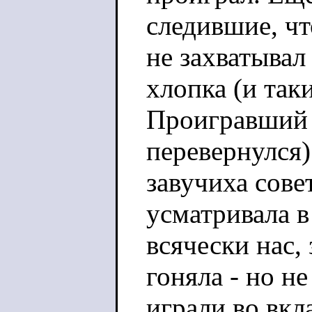
следившие, чт
не захватыва
хлопка (и так
Проигравший о
перевернулся)
завучиха сове
усматривала в
всячески нас, 
гоняла - но н
играли во вк