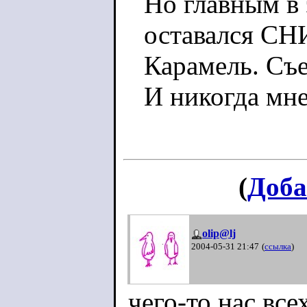
Но главным в 
оставался СН
Карамель. Съе
И никогда мне
(
Доба
olip@lj
2004-05-31 21:47
(
ссылка
)
чего-то нас все