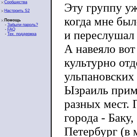
Сообщества
Эту группу уж
Настроить S2
когда мне был
Помощь
-
Забыли пароль?
-
FAQ
и переслушал 
-
Тех. поддержка
А навеяло вот
культурно отд
ульпановских 
Ызраиль приме
разных мест. 
города - Баку
Петербург (в 