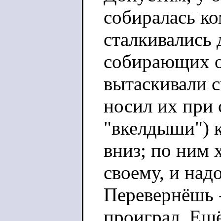
собиралась к
сталкивались
собирающих о
вытаскивали 
носил их при 
"вкелдыши") 
вниз; по ним
своему, и над
Перевернёшь -
проиграл. Ещё