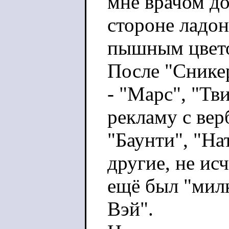
мне врачом до
стороне ладон
пышным цвет
После "Снике
- "Марс", "Тв
рекламу с ве
"Баунти", "На
другие, не ис
ещё был "милк
Вэй".