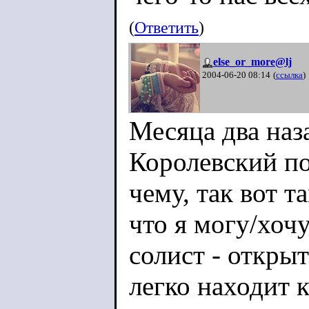
(
Ответить
)
else_or_more@lj
2004-06-20 08:14
(
ссылка
)
Месяца два наза
Королевский п
чему, так вот 
что я могу/хочу
солист - откры
легко находит к