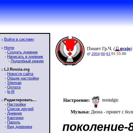
Войти в систему
Home
Пишет Гр.Ч. (
grajo
)
-
Создать дневник
@
2004
-
06
-
01
01:55:00
-
Написать в дневник
-
Подробный режим
LJ.Rossia.org
-
Новости сайта
-
Общие настройки
-
Sitemap
-
Оплата
-
ljr-fif
nostalgic
Редактировать...
Настроение:
-
Настройки
-
Список друзей
Музыка:
Дюна - привет с бол
-
Дневник
-
Картинки
-
Пароль
поколение-
-
Вид дневника