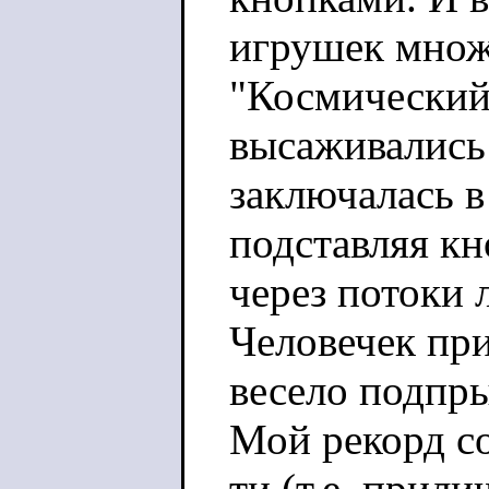
игрушек множ
"Космический
высаживались 
заключалась в
подставляя кн
через потоки 
Человечек пр
весело подпры
Мой рекорд со
ти (т.е. прили