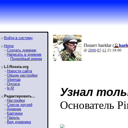
Войти в систему
Пишет haeldar (
hael
Home
-
Создать дневник
@
2006
-
07
-
11
21:18:00
-
Написать в дневник
-
Подробный режим
LJ.Rossia.org
-
Новости сайта
-
Общие настройки
-
Sitemap
-
Оплата
Узнал толь
-
ljr-fif
Редактировать...
-
Настройки
Основатель Pi
-
Список друзей
-
Дневник
-
Картинки
-
Пароль
-
Вид дневника