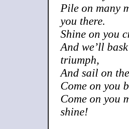
Pile on many m
you there.
Shine on you c
And we’ll bask
triumph,
And sail on the
Come on you bo
Come on you mi
shine!