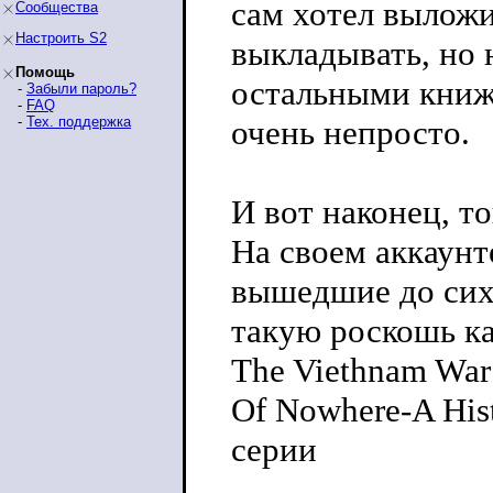
сам хотел выложи
Сообщества
Настроить S2
выкладывать, но 
Помощь
остальными книж
-
Забыли пароль?
-
FAQ
-
Тех. поддержка
очень непросто.
И вот наконец, 
На своем аккаунте
вышедшие до сих
такую роскошь как
The Viethnam War 
Of Nowhere-A Hist
серии