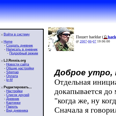
Войти в систему
Пишет haeldar (
hael
@
2007
-
06
-
07
19:06:00
Home
-
Создать дневник
-
Написать в дневник
-
Подробный режим
LJ.Rossia.org
-
Новости сайта
-
Общие настройки
Доброе утро,
-
Sitemap
-
Оплата
Отдельная иници
-
ljr-fif
Редактировать...
докапывается до м
-
Настройки
-
Список друзей
"когда же, ну ко
-
Дневник
-
Картинки
-
Пароль
Сначала я говори
-
Вид дневника