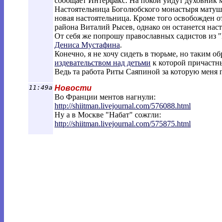
сообщает Интерфакс. На покой уйдут духовник 
Настоятельница Боголюбского монастыря матушка
новая настоятельница. Кроме того освобожден 
района Виталий Рысев, однако он останется нас
От себя же попрошу православных садистов из 
Дениса Мустафина
.
Конечно, я не хочу сидеть в тюрьме, но таким 
издевательством над детьми
к которой причастн
Ведь та работа Риты Саяпиной за которую меня
11:49a
Новости
Во Франции ментов нагнули:
http://shiitman.livejournal.com/576088.h
tml
Ну а в Москве "Набат" сожгли:
http://shiitman.livejournal.com/575875.h
tml