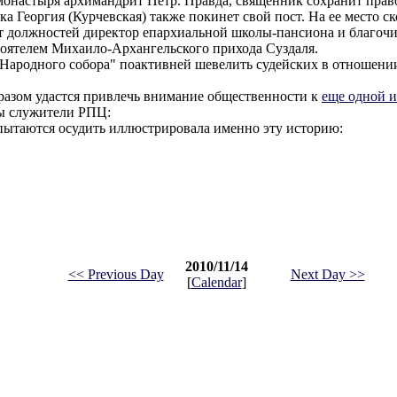
монастыря архимандрит Петр. Правда, священник сохранит прав
 Георгия (Курчевская) также покинет свой пост. На ее место ск
от должностей директор епархиальной школы-пансиона и благоч
тоятелем Михаило-Архангельского прихода Суздаля.
"Народного собора" поактивней шевелить судейских в отношени
образом удастся привлечь внимание общественности к
еще одной и
ы служители РПЦ:
 пытаются осудить иллюстрировала именно эту историю:
2010/11/14
<< Previous Day
Next Day >>
[
Calendar
]