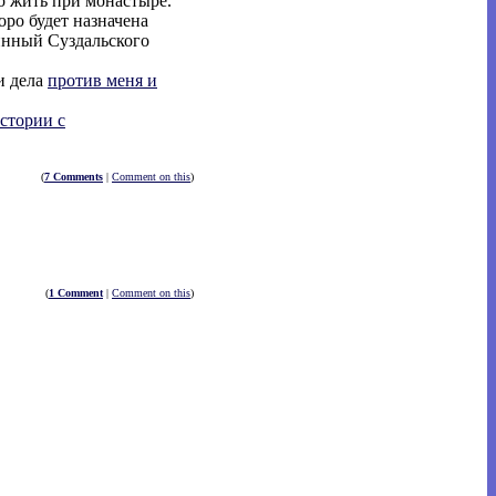
о жить при монастыре.
оро будет назначена
инный Суздальского
и дела
против меня и
стории с
(
7 Comments
|
Comment on this
)
(
1 Comment
|
Comment on this
)