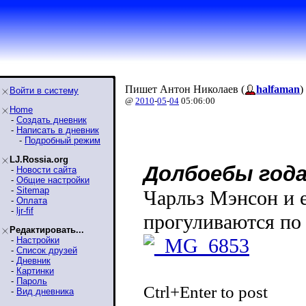
Пишет Антон Николаев (
halfaman
)
Войти в систему
@
2010
-
05
-
04
05:06:00
Home
-
Создать дневник
-
Написать в дневник
-
Подробный режим
LJ.Rossia.org
Долбоебы года
-
Новости сайта
-
Общие настройки
-
Sitemap
Чарльз Мэнсон и е
-
Оплата
-
ljr-fif
прогуливаются по
Редактировать...
-
Настройки
-
Список друзей
-
Дневник
-
Картинки
-
Пароль
Ctrl+Enter to post
-
Вид дневника