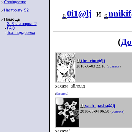
Сообщества
Настроить S2
0i1@lj
и
nniki
Помощь
-
Забыли пароль?
-
FAQ
-
Тех. поддержка
(
До
the_rion@lj
2010-05-03 22:16
(
ссылка
)
хахаха, айлолд
(
Ответить
)
vash_pasha@lj
2010-05-04 06:50
(
ссылка
)
хахаха!