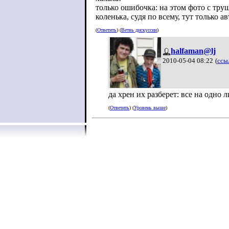
только ошибочка: на этом фото с тру
коленька, судя по всему, тут только а
(
Ответить
) (
Ветвь дискуссии
)
halfaman@lj
2010-05-04 08:22
(
ссы
да хрен их разберет: все на одно л
(
Ответить
) (
Уровень выше
)