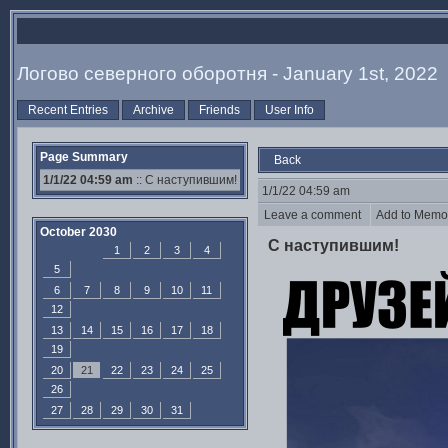
Логово северного оборотня - January 1st, 2022
Recent Entries
Archive
Friends
User Info
Page Summary
Back
1/1/22 04:59 am
:: С наступившим!
1/1/22 04:59 am
Leave a comment
Add to Mem
October 2030
С наступившим!
1
2
3
4
5
6
7
8
9
10
11
12
13
14
15
16
17
18
19
20
21
22
23
24
25
26
27
28
29
30
31