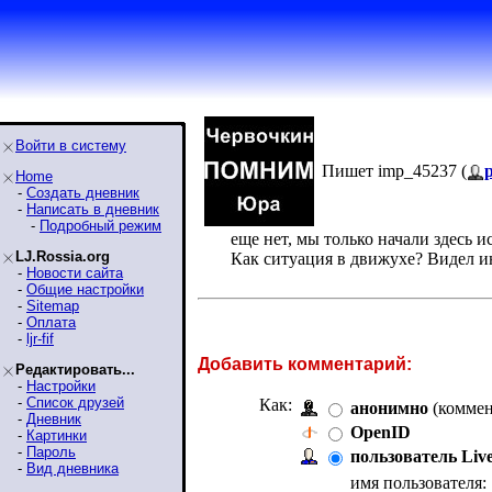
Войти в систему
Пишет imp_45237 (
Home
-
Создать дневник
-
Написать в дневник
-
Подробный режим
еще нет, мы только начали здесь ис
LJ.Rossia.org
Как ситуация в движухе? Видел и
-
Новости сайта
-
Общие настройки
-
Sitemap
-
Оплата
-
ljr-fif
Добавить комментарий:
Редактировать...
-
Настройки
-
Список друзей
Как:
анонимно
(коммен
-
Дневник
OpenID
-
Картинки
-
Пароль
пользователь Liv
-
Вид дневника
имя пользователя: