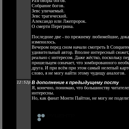
Разговоры богов.
Собрание богов.
Зевс уличаемый.
Зевс трагический.
Александо или Лжепророк.
О смерти Перегрина.
Последние две - по прежнему любимейшие, дока
изменилось.
Вечером перед сном начали смотреть It Conquere
удивительный автор. Вполне интересный сюжет,
реально с интересом. Даже жёстко, поскольку п
пришельцем означает, что зомбированного необх
друга. И при всём при этом самый нелепый карт
слово, я не могу найти этому чудищу аналогов.
12:52p
В дополнение к предыдущему посту
Я, конечно, понимаю, что большинству читателе
интересны.
Но, как фанат Монти Пайтон, не могу не подел