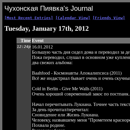
Чухонская Пиявка's Journal
[Most Recent Entries]
[Calendar View]
[Friends View]
Tuesday, January 17th, 2012
Time
Event
12:24p
16.01.2012
Большую часть дня сидел дома и переводил за де
Пока переводил, слушал в основном уже куплен
два свежих альбома:
Baahfood - Космонавты Апокалипсиса (2011)
Всё же индастриал бывает очень и очень скучн
Cold in Berlin - Give Me Walls (2011)
Очень хороший современный закос по постпанк.
Начал перечитывать Лукиана. Точнее часть текст
За день прочитал/перечитал:
Сновидение или Жизнь Лукиана.
Человеку, назвавшему меня "Прометеем краснор
Похвала родине.