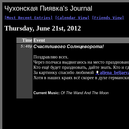
Чухонская Пиявка's Journal
[Most Recent Entries]
[Calendar View]
[Friends View]
Thursday, June 21st, 2012
Time
Event
5:40p
Счастливого Солнцеворота!
Поздравляю всех.
Через полчаса выдвигаюсь на место празднован
Кто ещё будет праздновать, дайте знать. Кто и г
За картинку спасибо любимой
aljena_beljaev
Хотя в наших краях всё скорее в духе германски
Current Music:
Of The Wand And The Moon