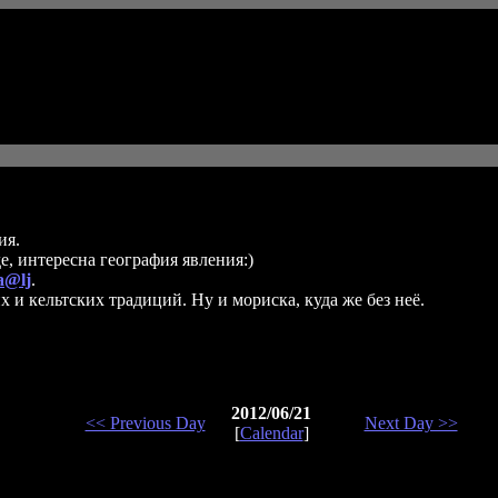
ия.
де, интересна география явления:)
a@lj
.
х и кельтских традиций. Ну и мориска, куда же без неё.
2012/06/21
<< Previous Day
Next Day >>
[
Calendar
]