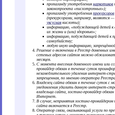
пропаганду употребления
наркотиков
законопроекта «писхотропных»);
пропаганду употребления
прекурсоров
(прекурсорами, например, являются 
уксусная
кислоты);
информацию, «побуждающей детей к 
их жизни и (или) здоровью»;
информацию, побуждающей детей к пр
самоубийству;
любую иную информацию, запрещённой
Решение о включении в Реестр доменных им
сетевых адресов сайтов можно обжаловать 
месяцев.
С момента внесения доменного имени или с
провайдер обязан в течение суток проинфо
незамедлительного удаления интернет-стр
запрещенная, по мнению оператора Реестра
Владелец сайта обязан в течение суток с 
уведомления удалить данную интернет-стра
владельца сайта, хостинг-провайдер обязан
Интернет.
В случае, непринятия хостинг-провайдером 
сайта включается в Реестр.
Оператор связи, оказывающий услуги по пр
в течение суток с момента включения сетев