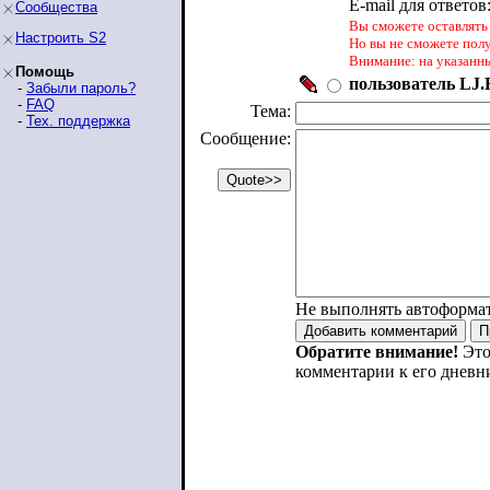
E-mail для ответов
Сообщества
Вы сможете оставлять 
Настроить S2
Но вы не сможете пол
Внимание: на указанн
Помощь
пользователь LJ.R
-
Забыли пароль?
-
FAQ
Тема:
-
Тех. поддержка
Сообщение:
Не выполнять автоформа
Обратите внимание!
Это
комментарии к его дневн