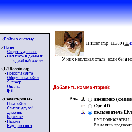
Войти в систему
Пишет imp_11580 (
e
Home
-
Создать дневник
-
Написать в дневник
У них неплохая сталь, если бы я и
-
Подробный режим
LJ.Rossia.org
-
Новости сайта
-
Общие настройки
-
Sitemap
-
Оплата
Добавить комментарий:
-
ljr-fif
Как:
анонимно
(коммен
Редактировать...
-
Настройки
OpenID
-
Список друзей
пользователь Liv
-
Дневник
-
Картинки
имя пользователя:
-
Пароль
Вы должны предварите
-
Вид дневника