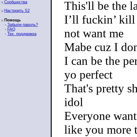
This'll be the 
Сообщества
Настроить S2
I’ll fuckin’ ki
Помощь
-
Забыли пароль?
not want me
-
FAQ
-
Тех. поддержка
Mabe cuz I don'
I can be the pe
yo perfect
That's pretty s
idol
Everyone wants 
like you more 