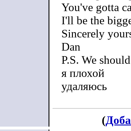
You've gotta c
I'll be the bigg
Sincerely your
Dan
P.S. We should
я плохой
удаляюсь
(
Доба