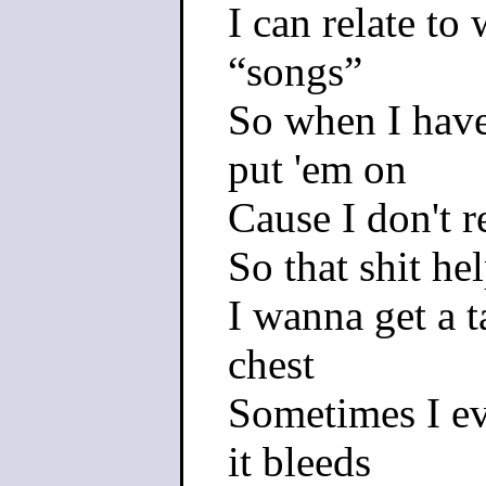
I can relate to
“songs”
So when I have 
put 'em on
Cause I don't re
So that shit h
I wanna get a 
chest
Sometimes I ev
it bleeds