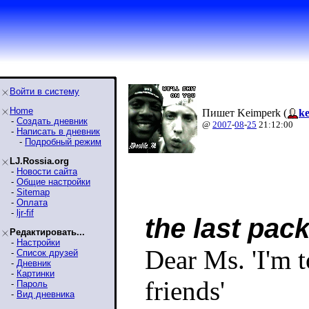
Войти в систему
Home
Пишет Keimperk (
k
-
Создать дневник
@
2007
-
08
-
25
21:12:00
-
Написать в дневник
-
Подробный режим
LJ.Rossia.org
-
Новости сайта
-
Общие настройки
-
Sitemap
-
Оплата
-
ljr-fif
the last pac
Редактировать...
-
Настройки
Dear Ms. 'I'm t
-
Список друзей
-
Дневник
-
Картинки
friends'
-
Пароль
-
Вид дневника